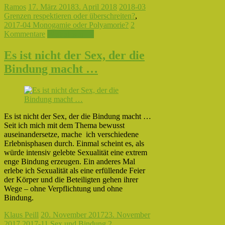
Ramos
17. März 2018
3. April 2018
2018-03
Grenzen respektieren oder überschreiten?
,
2017-04 Monogamie oder Polyamorie?
2
Kommentare
Weiterlesen →
Es ist nicht der Sex, der die
Bindung macht …
Es ist nicht der Sex, der die Bindung macht …
Seit ich mich mit dem Thema bewusst
auseinandersetze, mache ich verschiedene
Erlebnisphasen durch. Einmal scheint es, als
würde intensiv gelebte Sexualität eine extrem
enge Bindung erzeugen. Ein anderes Mal
erlebe ich Sexualität als eine erfüllende Feier
der Körper und die Beteiligten gehen ihrer
Wege – ohne Verpflichtung und ohne
Bindung.
Klaus Peill
20. November 2017
23. November
2017
2017-11 Sex und Bindung
2