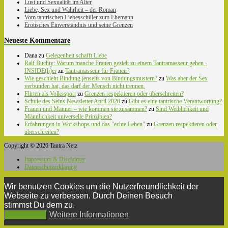
Lust und Sexualität im Alter
Liebe, Sex und Wahrheit – der Roman
Vom tantrischen Liebesschüler zum Ehemann
Erotisches Einverständnis und seine Grenzen
Neueste Kommentare
Dana
zu
Gelegenheit schafft Liebe
Ralf Buchty: Warum manche Frauen gezielt zu einem Tantramasseur gehen -
INSIDE(h)er
zu
Tantramasseur für Frauen?
Wie geschieht Bindung jenseits von Bindungsmustern?
zu
Was aber der Sex
verbunden hat, das darf der Mensch nicht trennen.
Flirten als Volkssport
zu
Grenzen respektieren oder überschreiten?
Schule des Seins Newsletter April 2020
zu
Gibt es eine tantrische Verantwortung?
Frauen und Männer – wie kommen sie zusammen?
zu
Sind Weiblichkeit und
Männlichkeit universelle Prinzipien?
Erfahrungen in Workshops und das "echte Leben"
zu
Grenzen respektieren oder
überschreiten?
Copyright © 2026 Tantra Netz
Impressum & Disclaimer
Datenschutzerklärung
Wir benutzen Cookies um die Nutzerfreundlichkeit der
Webseite zu verbessen. Durch Deinen Besuch
stimmst Du dem zu.
Weitere Informationen
Akzeptieren