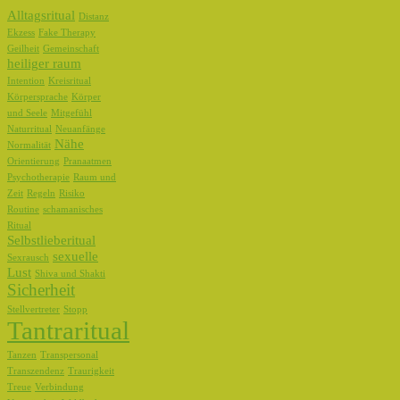
Alltagsritual
Distanz
Ekzess
Fake Therapy
Geilheit
Gemeinschaft
heiliger raum
Intention
Kreisritual
Körpersprache
Körper
und Seele
Mitgefühl
Naturritual
Neuanfänge
Nähe
Normalität
Orientierung
Pranaatmen
Psychotherapie
Raum und
Zeit
Regeln
Risiko
Routine
schamanisches
Ritual
Selbstlieberitual
sexuelle
Sexrausch
Lust
Shiva und Shakti
Sicherheit
Stellvertreter
Stopp
Tantraritual
Tanzen
Transpersonal
Transzendenz
Traurigkeit
Treue
Verbindung