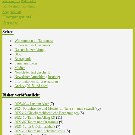
Versständnis
Waldbaden
Wanderritual
Wandlung
Zeugenschaft
Übergangsritual
Übergänge
Seiten
Willkommen im Tantranetz
Impressum & Disclaimer
Datenschutzerklärung
Blog
Beitragende
Seminaranbieter
Medien
Newsletter fast geschafft
Newsletter Anmeldung bestätigt
Informationen für Gastautoren
Archiv (2015 und älter)
Bisher veröffentlicht
2025-03 – Lust im Alter
(7)
2024-05 Lehrende und Meister im Tantra – auch sexuell?
(6)
2022-12 Gleichgeschlechtliche Begegnungen
(6)
2022-10 Tantra im Alltag (2)
(11)
2022-07 Tantra und Orgasmus
(9)
2021-12 Ist Glück machbar?
(7)
2021-10 Tantra und Schamanismus
(5)