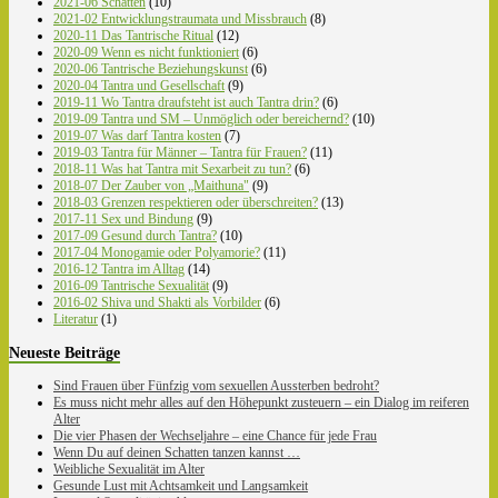
2021-06 Schatten
(10)
2021-02 Entwicklungstraumata und Missbrauch
(8)
2020-11 Das Tantrische Ritual
(12)
2020-09 Wenn es nicht funktioniert
(6)
2020-06 Tantrische Beziehungskunst
(6)
2020-04 Tantra und Gesellschaft
(9)
2019-11 Wo Tantra draufsteht ist auch Tantra drin?
(6)
2019-09 Tantra und SM – Unmöglich oder bereichernd?
(10)
2019-07 Was darf Tantra kosten
(7)
2019-03 Tantra für Männer – Tantra für Frauen?
(11)
2018-11 Was hat Tantra mit Sexarbeit zu tun?
(6)
2018-07 Der Zauber von „Maithuna"
(9)
2018-03 Grenzen respektieren oder überschreiten?
(13)
2017-11 Sex und Bindung
(9)
2017-09 Gesund durch Tantra?
(10)
2017-04 Monogamie oder Polyamorie?
(11)
2016-12 Tantra im Alltag
(14)
2016-09 Tantrische Sexualität
(9)
2016-02 Shiva und Shakti als Vorbilder
(6)
Literatur
(1)
Neueste Beiträge
Sind Frauen über Fünfzig vom sexuellen Aussterben bedroht?
Es muss nicht mehr alles auf den Höhepunkt zusteuern – ein Dialog im reiferen
Alter
Die vier Phasen der Wechseljahre – eine Chance für jede Frau
Wenn Du auf deinen Schatten tanzen kannst …
Weibliche Sexualität im Alter
Gesunde Lust mit Achtsamkeit und Langsamkeit