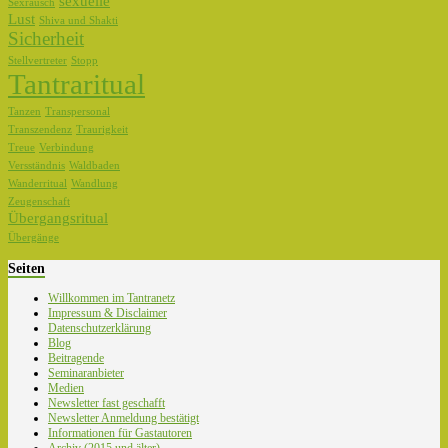
sexuelle
Sexrausch
Lust
Shiva und Shakti
Sicherheit
Stellvertreter
Stopp
Tantraritual
Tanzen
Transpersonal
Transzendenz
Traurigkeit
Treue
Verbindung
Versständnis
Waldbaden
Wanderritual
Wandlung
Zeugenschaft
Übergangsritual
Übergänge
Seiten
Willkommen im Tantranetz
Impressum & Disclaimer
Datenschutzerklärung
Blog
Beitragende
Seminaranbieter
Medien
Newsletter fast geschafft
Newsletter Anmeldung bestätigt
Informationen für Gastautoren
Archiv (2015 und älter)