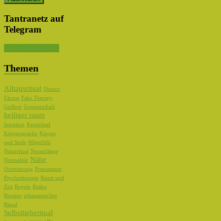
Tantranetz auf
Telegram
Kanal abonnieren
Themen
Alltagsritual
Distanz
Ekzess
Fake Therapy
Geilheit
Gemeinschaft
heiliger raum
Intention
Kreisritual
Körpersprache
Körper
und Seele
Mitgefühl
Naturritual
Neuanfänge
Nähe
Normalität
Orientierung
Pranaatmen
Psychotherapie
Raum und
Zeit
Regeln
Risiko
Routine
schamanisches
Ritual
Selbstlieberitual