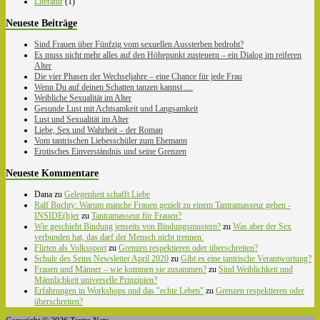
Literatur
(1)
Neueste Beiträge
Sind Frauen über Fünfzig vom sexuellen Aussterben bedroht?
Es muss nicht mehr alles auf den Höhepunkt zusteuern – ein Dialog im reiferen
Alter
Die vier Phasen der Wechseljahre – eine Chance für jede Frau
Wenn Du auf deinen Schatten tanzen kannst …
Weibliche Sexualität im Alter
Gesunde Lust mit Achtsamkeit und Langsamkeit
Lust und Sexualität im Alter
Liebe, Sex und Wahrheit – der Roman
Vom tantrischen Liebesschüler zum Ehemann
Erotisches Einverständnis und seine Grenzen
Neueste Kommentare
Dana
zu
Gelegenheit schafft Liebe
Ralf Buchty: Warum manche Frauen gezielt zu einem Tantramasseur gehen -
INSIDE(h)er
zu
Tantramasseur für Frauen?
Wie geschieht Bindung jenseits von Bindungsmustern?
zu
Was aber der Sex
verbunden hat, das darf der Mensch nicht trennen.
Flirten als Volkssport
zu
Grenzen respektieren oder überschreiten?
Schule des Seins Newsletter April 2020
zu
Gibt es eine tantrische Verantwortung?
Frauen und Männer – wie kommen sie zusammen?
zu
Sind Weiblichkeit und
Männlichkeit universelle Prinzipien?
Erfahrungen in Workshops und das "echte Leben"
zu
Grenzen respektieren oder
überschreiten?