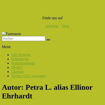
Finde uns auf
Startseite
Blog
Tantranetz
Menü
Verbindung
Alle Beiträge
in
Beitragende
Liebe,
Seminaranbieter
Eros
Medien
und
Literatur
Tantra
Archiv (2015 und älter)
Autor:
Petra L. alias Ellinor
Ehrhardt