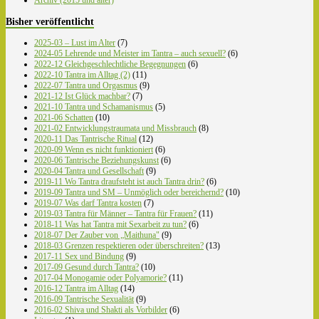
Bisher veröffentlicht
2025-03 – Lust im Alter
(7)
2024-05 Lehrende und Meister im Tantra – auch sexuell?
(6)
2022-12 Gleichgeschlechtliche Begegnungen
(6)
2022-10 Tantra im Alltag (2)
(11)
2022-07 Tantra und Orgasmus
(9)
2021-12 Ist Glück machbar?
(7)
2021-10 Tantra und Schamanismus
(5)
2021-06 Schatten
(10)
2021-02 Entwicklungstraumata und Missbrauch
(8)
2020-11 Das Tantrische Ritual
(12)
2020-09 Wenn es nicht funktioniert
(6)
2020-06 Tantrische Beziehungskunst
(6)
2020-04 Tantra und Gesellschaft
(9)
2019-11 Wo Tantra draufsteht ist auch Tantra drin?
(6)
2019-09 Tantra und SM – Unmöglich oder bereichernd?
(10)
2019-07 Was darf Tantra kosten
(7)
2019-03 Tantra für Männer – Tantra für Frauen?
(11)
2018-11 Was hat Tantra mit Sexarbeit zu tun?
(6)
2018-07 Der Zauber von „Maithuna"
(9)
2018-03 Grenzen respektieren oder überschreiten?
(13)
2017-11 Sex und Bindung
(9)
2017-09 Gesund durch Tantra?
(10)
2017-04 Monogamie oder Polyamorie?
(11)
2016-12 Tantra im Alltag
(14)
2016-09 Tantrische Sexualität
(9)
2016-02 Shiva und Shakti als Vorbilder
(6)