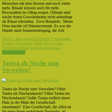
Menschen mit dem Herzen und noch vieles
mehr. Rituale können auch für mehr
Bewusstheit im Alltag sorgen. Oftmals sind
solche festen Gewohnheiten nicht unbedingt
als Ritual erkennbar. Zwei Beispiele: Meine
Oma machte oft Dämmerstunde. Es war die
Stunde nach Sonnenuntergang, die Zeit
Petra L. alias Ellinor Ehrhardt
5. November
2020
14. November 2020
2020-11 Das
Tantrische Ritual
Keine Kommentare
Weiterlesen →
Tantra als Nische zum
Verweilen?
Tantra als Nische zum Verweilen? Führt
Tantra ein Nischendasein? Führt Tantra ein
Nischendasein? Sollte Tantra endlich einen
Platz in der Mitte der Gesellschaft
einnehmen? Eine Gesellschaft, die offen ist
für jenes heute praktizierte Neotantra, ist