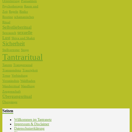
Orientierung
Pranaatmen
Psychotherapie
Raum und
Zeit
Regeln
Risiko
Routine
schamanisches
Ritual
Selbstlieberitual
sexuelle
Sexrausch
Lust
Shiva und Shakti
Sicherheit
Stellvertreter
Stopp
Tantraritual
Tanzen
Transpersonal
Transzendenz
Traurigkeit
Treue
Verbindung
Versständnis
Waldbaden
Wanderritual
Wandlung
Zeugenschaft
Übergangsritual
Übergänge
Seiten
Willkommen im Tantranetz
Impressum & Disclaimer
Datenschutzerklärung