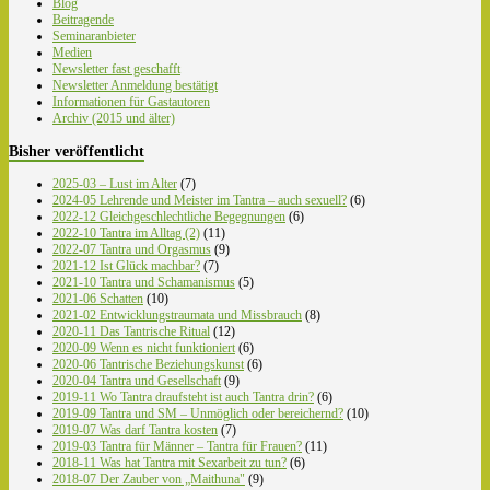
Blog
Beitragende
Seminaranbieter
Medien
Newsletter fast geschafft
Newsletter Anmeldung bestätigt
Informationen für Gastautoren
Archiv (2015 und älter)
Bisher veröffentlicht
2025-03 – Lust im Alter
(7)
2024-05 Lehrende und Meister im Tantra – auch sexuell?
(6)
2022-12 Gleichgeschlechtliche Begegnungen
(6)
2022-10 Tantra im Alltag (2)
(11)
2022-07 Tantra und Orgasmus
(9)
2021-12 Ist Glück machbar?
(7)
2021-10 Tantra und Schamanismus
(5)
2021-06 Schatten
(10)
2021-02 Entwicklungstraumata und Missbrauch
(8)
2020-11 Das Tantrische Ritual
(12)
2020-09 Wenn es nicht funktioniert
(6)
2020-06 Tantrische Beziehungskunst
(6)
2020-04 Tantra und Gesellschaft
(9)
2019-11 Wo Tantra draufsteht ist auch Tantra drin?
(6)
2019-09 Tantra und SM – Unmöglich oder bereichernd?
(10)
2019-07 Was darf Tantra kosten
(7)
2019-03 Tantra für Männer – Tantra für Frauen?
(11)
2018-11 Was hat Tantra mit Sexarbeit zu tun?
(6)
2018-07 Der Zauber von „Maithuna"
(9)