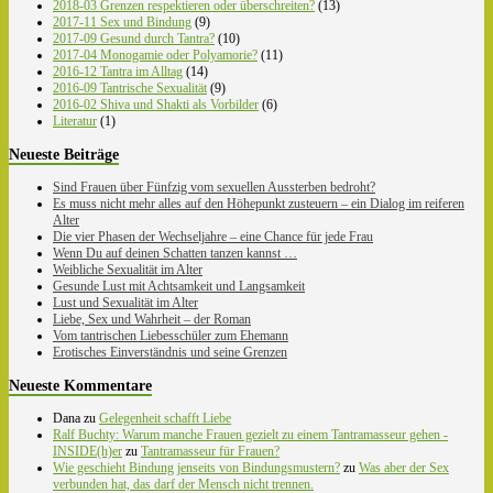
2018-03 Grenzen respektieren oder überschreiten?
(13)
2017-11 Sex und Bindung
(9)
2017-09 Gesund durch Tantra?
(10)
2017-04 Monogamie oder Polyamorie?
(11)
2016-12 Tantra im Alltag
(14)
2016-09 Tantrische Sexualität
(9)
2016-02 Shiva und Shakti als Vorbilder
(6)
Literatur
(1)
Neueste Beiträge
Sind Frauen über Fünfzig vom sexuellen Aussterben bedroht?
Es muss nicht mehr alles auf den Höhepunkt zusteuern – ein Dialog im reiferen
Alter
Die vier Phasen der Wechseljahre – eine Chance für jede Frau
Wenn Du auf deinen Schatten tanzen kannst …
Weibliche Sexualität im Alter
Gesunde Lust mit Achtsamkeit und Langsamkeit
Lust und Sexualität im Alter
Liebe, Sex und Wahrheit – der Roman
Vom tantrischen Liebesschüler zum Ehemann
Erotisches Einverständnis und seine Grenzen
Neueste Kommentare
Dana
zu
Gelegenheit schafft Liebe
Ralf Buchty: Warum manche Frauen gezielt zu einem Tantramasseur gehen -
INSIDE(h)er
zu
Tantramasseur für Frauen?
Wie geschieht Bindung jenseits von Bindungsmustern?
zu
Was aber der Sex
verbunden hat, das darf der Mensch nicht trennen.