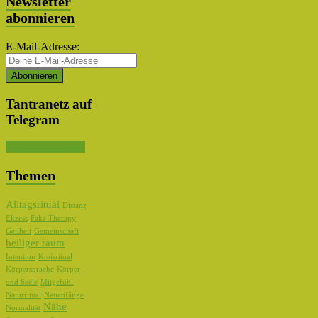
Newsletter
abonnieren
E-Mail-Adresse:
Tantranetz auf
Telegram
Kanal abonnieren
Themen
Alltagsritual
Distanz
Ekzess
Fake Therapy
Geilheit
Gemeinschaft
heiliger raum
Intention
Kreisritual
Körpersprache
Körper
und Seele
Mitgefühl
Naturritual
Neuanfänge
Nähe
Normalität