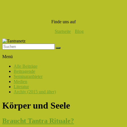
Finde uns auf
Startseite
Blog
Tantranetz
Menü
Verbindung
Alle Beiträge
in
Beitragende
Liebe,
Seminaranbieter
Eros
Medien
und
Literatur
Tantra
Archiv (2015 und älter)
Körper und Seele
Braucht Tantra Rituale?