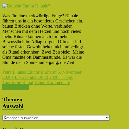
Was für eine merkwürdige Frage? Rituale
führen uns in ein besonderes Geschehen ein,
bauen Brücken ohne Worte, verbinden
Menschen mit dem Herzen und noch vieles
mehr. Rituale können auch für mehr
Bewusstheit im Alltag sorgen. Oftmals sind
solche festen Gewohnheiten nicht unbedingt
als Ritual erkennbar. Zwei Beispiele: Meine
Oma machte oft Dämmerstunde. Es war die
Stunde nach Sonnenuntergang, die Zeit
Petra L. alias Ellinor Ehrhardt
5. November
2020
14. November 2020
2020-11 Das
Tantrische Ritual
Keine Kommentare
Weiterlesen →
Themen
Auswahl
Themen
Auswahl