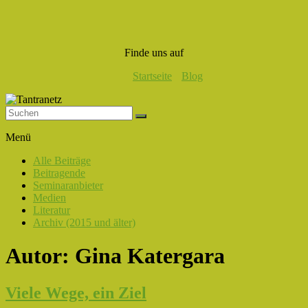
Finde uns auf
Startseite
Blog
Tantranetz
Menü
Verbindung
Alle Beiträge
in
Beitragende
Liebe,
Seminaranbieter
Eros
Medien
und
Literatur
Tantra
Archiv (2015 und älter)
Autor:
Gina Katergara
Viele Wege, ein Ziel