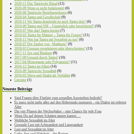
2020-11 Das Tantrische Ritual
(12)
2020-09 Wenn es nicht funktioniert
(6)
2020-06 Tantrische Beziehungskunst
(6)
2020-04 Tantra und Gesellschaft
(9)
2019-11 Wo Tantra draufsteht ist auch Tantra drin?
(6)
2019-09 Tantra und SM – Unmöglich oder bereichernd?
(10)
2019-07 Was darf Tantra kosten
(7)
2019-03 Tantra für Männer – Tantra für Frauen?
(11)
2018-11 Was hat Tantra mit Sexarbeit zu tun?
(6)
2018-07 Der Zauber von „Maithuna"
(9)
2018-03 Grenzen respektieren oder überschreiten?
(13)
2017-11 Sex und Bindung
(9)
2017-09 Gesund durch Tantra?
(10)
2017-04 Monogamie oder Polyamorie?
(11)
2016-12 Tantra im Alltag
(14)
2016-09 Tantrische Sexualität
(9)
2016-02 Shiva und Shakti als Vorbilder
(6)
Literatur
(1)
Neueste Beiträge
Sind Frauen über Fünfzig vom sexuellen Aussterben bedroht?
Es muss nicht mehr alles auf den Höhepunkt zusteuern – ein Dialog im reiferen
Alter
Die vier Phasen der Wechseljahre – eine Chance für jede Frau
Wenn Du auf deinen Schatten tanzen kannst …
Weibliche Sexualität im Alter
Gesunde Lust mit Achtsamkeit und Langsamkeit
Lust und Sexualität im Alter
Liebe, Sex und Wahrheit – der Roman