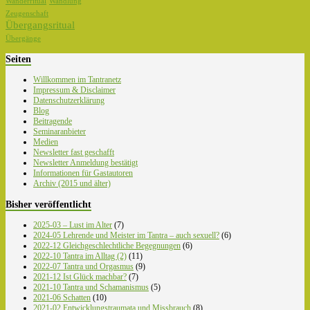
Wanderritual
Wandlung
Zeugenschaft
Übergangsritual
Übergänge
Seiten
Willkommen im Tantranetz
Impressum & Disclaimer
Datenschutzerklärung
Blog
Beitragende
Seminaranbieter
Medien
Newsletter fast geschafft
Newsletter Anmeldung bestätigt
Informationen für Gastautoren
Archiv (2015 und älter)
Bisher veröffentlicht
2025-03 – Lust im Alter
(7)
2024-05 Lehrende und Meister im Tantra – auch sexuell?
(6)
2022-12 Gleichgeschlechtliche Begegnungen
(6)
2022-10 Tantra im Alltag (2)
(11)
2022-07 Tantra und Orgasmus
(9)
2021-12 Ist Glück machbar?
(7)
2021-10 Tantra und Schamanismus
(5)
2021-06 Schatten
(10)
2021-02 Entwicklungstraumata und Missbrauch
(8)