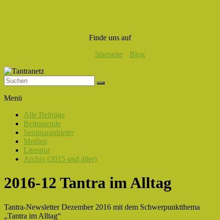
Finde uns auf
Startseite
Blog
Tantranetz
Menü
Verbindung
Alle Beiträge
in
Beitragende
Liebe,
Seminaranbieter
Eros
Medien
und
Literatur
Tantra
Archiv (2015 und älter)
2016-12 Tantra im Alltag
Tantra-Newsletter Dezember 2016 mit dem Schwerpunktthema
„Tantra im Alltag“