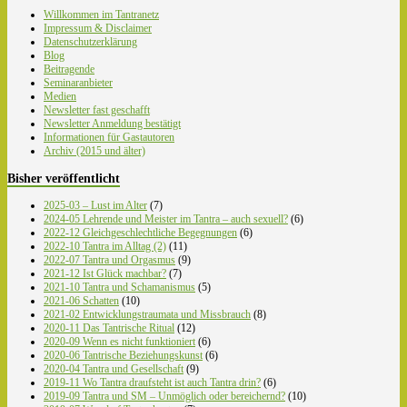
Willkommen im Tantranetz
Impressum & Disclaimer
Datenschutzerklärung
Blog
Beitragende
Seminaranbieter
Medien
Newsletter fast geschafft
Newsletter Anmeldung bestätigt
Informationen für Gastautoren
Archiv (2015 und älter)
Bisher veröffentlicht
2025-03 – Lust im Alter
(7)
2024-05 Lehrende und Meister im Tantra – auch sexuell?
(6)
2022-12 Gleichgeschlechtliche Begegnungen
(6)
2022-10 Tantra im Alltag (2)
(11)
2022-07 Tantra und Orgasmus
(9)
2021-12 Ist Glück machbar?
(7)
2021-10 Tantra und Schamanismus
(5)
2021-06 Schatten
(10)
2021-02 Entwicklungstraumata und Missbrauch
(8)
2020-11 Das Tantrische Ritual
(12)
2020-09 Wenn es nicht funktioniert
(6)
2020-06 Tantrische Beziehungskunst
(6)
2020-04 Tantra und Gesellschaft
(9)
2019-11 Wo Tantra draufsteht ist auch Tantra drin?
(6)
2019-09 Tantra und SM – Unmöglich oder bereichernd?
(10)