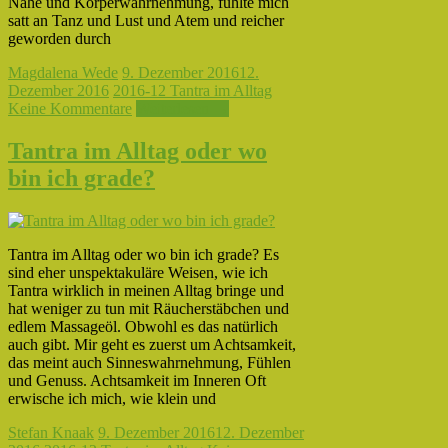
Nähe und Körperwahrnehmung, fühlte mich
satt an Tanz und Lust und Atem und reicher
geworden durch
Magdalena Wede
9. Dezember 2016
12.
Dezember 2016
2016-12 Tantra im Alltag
Keine Kommentare
Weiterlesen →
Tantra im Alltag oder wo
bin ich grade?
Tantra im Alltag oder wo bin ich grade? Es
sind eher unspektakuläre Weisen, wie ich
Tantra wirklich in meinen Alltag bringe und
hat weniger zu tun mit Räucherstäbchen und
edlem Massageöl. Obwohl es das natürlich
auch gibt. Mir geht es zuerst um Achtsamkeit,
das meint auch Sinneswahrnehmung, Fühlen
und Genuss. Achtsamkeit im Inneren Oft
erwische ich mich, wie klein und
Stefan Knaak
9. Dezember 2016
12. Dezember