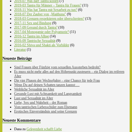
2019-07 Was darf Tantra kosten
(7)
2019-03 Tantra für Männer – Tantra für Frauen?
(11)
2018-11 Was hat Tantra mit Sexarbeit zu tun?
(6)
2018-07 Der Zauber von „Maithuna"
(9)
2018-03 Grenzen respektieren oder überschreiten?
(13)
2017-11 Sex und Bindung
(9)
2017-09 Gesund durch Tantra?
(10)
2017-04 Monogamie oder Polyamorie?
(11)
2016-12 Tantra im Alltag
(14)
2016-09 Tantrische Sexualität
(9)
2016-02 Shiva und Shakti als Vorbilder
(6)
Literatur
(1)
Neueste Beiträge
Sind Frauen über Fünfzig vom sexuellen Aussterben bedroht?
Es muss nicht mehr alles auf den Höhepunkt zusteuern – ein Dialog im reiferen
Alter
Die vier Phasen der Wechseljahre – eine Chance für jede Frau
Wenn Du auf deinen Schatten tanzen kannst …
Weibliche Sexualität im Alter
Gesunde Lust mit Achtsamkeit und Langsamkeit
Lust und Sexualität im Alter
Liebe, Sex und Wahrheit – der Roman
Vom tantrischen Liebesschüler zum Ehemann
Erotisches Einverständnis und seine Grenzen
Neueste Kommentare
Dana
zu
Gelegenheit schafft Liebe