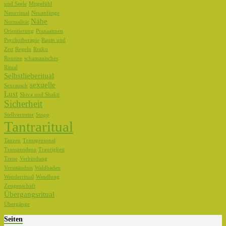
und Seele
Mitgefühl
Naturritual
Neuanfänge
Nähe
Normalität
Orientierung
Pranaatmen
Psychotherapie
Raum und
Zeit
Regeln
Risiko
Routine
schamanisches
Ritual
Selbstlieberitual
sexuelle
Sexrausch
Lust
Shiva und Shakti
Sicherheit
Stellvertreter
Stopp
Tantraritual
Tanzen
Transpersonal
Transzendenz
Traurigkeit
Treue
Verbindung
Versständnis
Waldbaden
Wanderritual
Wandlung
Zeugenschaft
Übergangsritual
Übergänge
Seiten