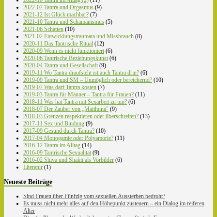
2022-07 Tantra und Orgasmus
(9)
2021-12 Ist Glück machbar?
(7)
2021-10 Tantra und Schamanismus
(5)
2021-06 Schatten
(10)
2021-02 Entwicklungstraumata und Missbrauch
(8)
2020-11 Das Tantrische Ritual
(12)
2020-09 Wenn es nicht funktioniert
(6)
2020-06 Tantrische Beziehungskunst
(6)
2020-04 Tantra und Gesellschaft
(9)
2019-11 Wo Tantra draufsteht ist auch Tantra drin?
(6)
2019-09 Tantra und SM – Unmöglich oder bereichernd?
(10)
2019-07 Was darf Tantra kosten
(7)
2019-03 Tantra für Männer – Tantra für Frauen?
(11)
2018-11 Was hat Tantra mit Sexarbeit zu tun?
(6)
2018-07 Der Zauber von „Maithuna"
(9)
2018-03 Grenzen respektieren oder überschreiten?
(13)
2017-11 Sex und Bindung
(9)
2017-09 Gesund durch Tantra?
(10)
2017-04 Monogamie oder Polyamorie?
(11)
2016-12 Tantra im Alltag
(14)
2016-09 Tantrische Sexualität
(9)
2016-02 Shiva und Shakti als Vorbilder
(6)
Literatur
(1)
Neueste Beiträge
Sind Frauen über Fünfzig vom sexuellen Aussterben bedroht?
Es muss nicht mehr alles auf den Höhepunkt zusteuern – ein Dialog im reiferen
Alter