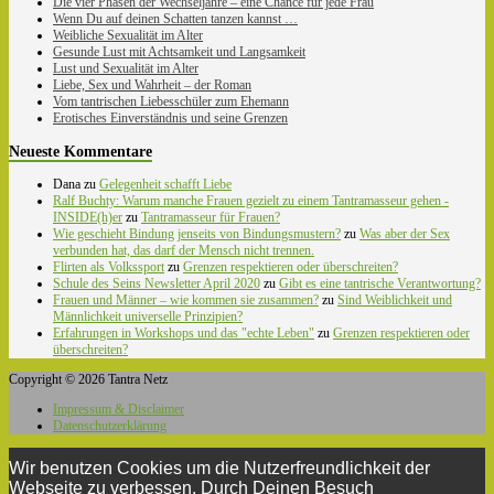
Die vier Phasen der Wechseljahre – eine Chance für jede Frau
Wenn Du auf deinen Schatten tanzen kannst …
Weibliche Sexualität im Alter
Gesunde Lust mit Achtsamkeit und Langsamkeit
Lust und Sexualität im Alter
Liebe, Sex und Wahrheit – der Roman
Vom tantrischen Liebesschüler zum Ehemann
Erotisches Einverständnis und seine Grenzen
Neueste Kommentare
Dana
zu
Gelegenheit schafft Liebe
Ralf Buchty: Warum manche Frauen gezielt zu einem Tantramasseur gehen -
INSIDE(h)er
zu
Tantramasseur für Frauen?
Wie geschieht Bindung jenseits von Bindungsmustern?
zu
Was aber der Sex
verbunden hat, das darf der Mensch nicht trennen.
Flirten als Volkssport
zu
Grenzen respektieren oder überschreiten?
Schule des Seins Newsletter April 2020
zu
Gibt es eine tantrische Verantwortung?
Frauen und Männer – wie kommen sie zusammen?
zu
Sind Weiblichkeit und
Männlichkeit universelle Prinzipien?
Erfahrungen in Workshops und das "echte Leben"
zu
Grenzen respektieren oder
überschreiten?
Copyright © 2026 Tantra Netz
Impressum & Disclaimer
Datenschutzerklärung
Wir benutzen Cookies um die Nutzerfreundlichkeit der
Webseite zu verbessen. Durch Deinen Besuch