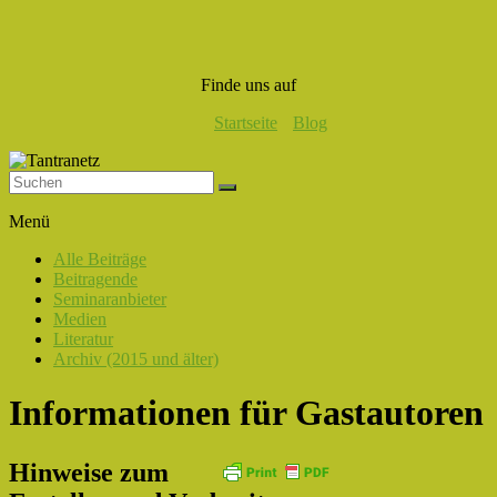
Finde uns auf
Startseite
Blog
Tantranetz
Menü
Verbindung
Alle Beiträge
in
Beitragende
Liebe,
Seminaranbieter
Eros
Medien
und
Literatur
Tantra
Archiv (2015 und älter)
Informationen für Gastautoren
Hinweise zum