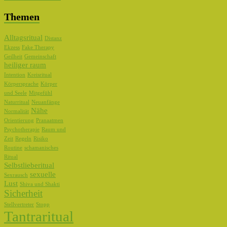
Themen
Alltagsritual
Distanz
Ekzess
Fake Therapy
Geilheit
Gemeinschaft
heiliger raum
Intention
Kreisritual
Körpersprache
Körper
und Seele
Mitgefühl
Naturritual
Neuanfänge
Nähe
Normalität
Orientierung
Pranaatmen
Psychotherapie
Raum und
Zeit
Regeln
Risiko
Routine
schamanisches
Ritual
Selbstlieberitual
sexuelle
Sexrausch
Lust
Shiva und Shakti
Sicherheit
Stellvertreter
Stopp
Tantraritual