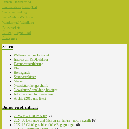
Tanzen
Transpersonal
Transzendenz
Traurigkeit
Treue
Verbindung
Versständnis
Waldbaden
Wanderritual
Wandlung
Zeugenschaft
Übergangsritual
Übergänge
Seiten
Willkommen im Tantranetz
Impressum & Disclaimer
Datenschutzerklärung
Blog
Beitragende
Seminaranbieter
Medien
Newsletter fast geschafft
Newsletter Anmeldung bestätigt
Informationen für Gastautoren
Archiv (2015 und älter)
Bisher veröffentlicht
2025-03 – Lust im Alter
(7)
2024-05 Lehrende und Meister im Tantra – auch sexuell?
(6)
2022-12 Gleichgeschlechtliche Begegnungen
(6)
2022-10 Tantra im Alltag (2)
(11)