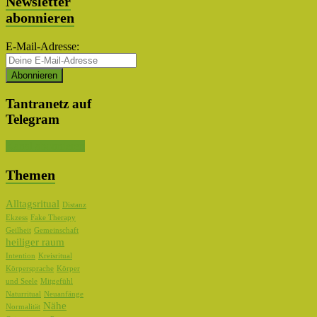
Newsletter
abonnieren
E-Mail-Adresse:
Tantranetz auf
Telegram
Kanal abonnieren
Themen
Alltagsritual
Distanz
Ekzess
Fake Therapy
Geilheit
Gemeinschaft
heiliger raum
Intention
Kreisritual
Körpersprache
Körper
und Seele
Mitgefühl
Naturritual
Neuanfänge
Nähe
Normalität