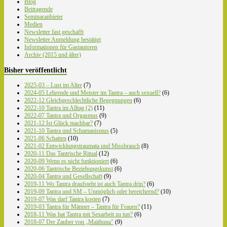
Blog
Beitragende
Seminaranbieter
Medien
Newsletter fast geschafft
Newsletter Anmeldung bestätigt
Informationen für Gastautoren
Archiv (2015 und älter)
Bisher veröffentlicht
2025-03 – Lust im Alter
(7)
2024-05 Lehrende und Meister im Tantra – auch sexuell?
(6)
2022-12 Gleichgeschlechtliche Begegnungen
(6)
2022-10 Tantra im Alltag (2)
(11)
2022-07 Tantra und Orgasmus
(9)
2021-12 Ist Glück machbar?
(7)
2021-10 Tantra und Schamanismus
(5)
2021-06 Schatten
(10)
2021-02 Entwicklungstraumata und Missbrauch
(8)
2020-11 Das Tantrische Ritual
(12)
2020-09 Wenn es nicht funktioniert
(6)
2020-06 Tantrische Beziehungskunst
(6)
2020-04 Tantra und Gesellschaft
(9)
2019-11 Wo Tantra draufsteht ist auch Tantra drin?
(6)
2019-09 Tantra und SM – Unmöglich oder bereichernd?
(10)
2019-07 Was darf Tantra kosten
(7)
2019-03 Tantra für Männer – Tantra für Frauen?
(11)
2018-11 Was hat Tantra mit Sexarbeit zu tun?
(6)
2018-07 Der Zauber von „Maithuna"
(9)