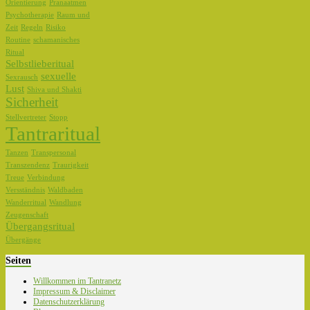
Orientierung
Pranaatmen
Psychotherapie
Raum und
Zeit
Regeln
Risiko
Routine
schamanisches
Ritual
Selbstlieberitual
sexuelle
Sexrausch
Lust
Shiva und Shakti
Sicherheit
Stellvertreter
Stopp
Tantraritual
Tanzen
Transpersonal
Transzendenz
Traurigkeit
Treue
Verbindung
Versständnis
Waldbaden
Wanderritual
Wandlung
Zeugenschaft
Übergangsritual
Übergänge
Seiten
Willkommen im Tantranetz
Impressum & Disclaimer
Datenschutzerklärung