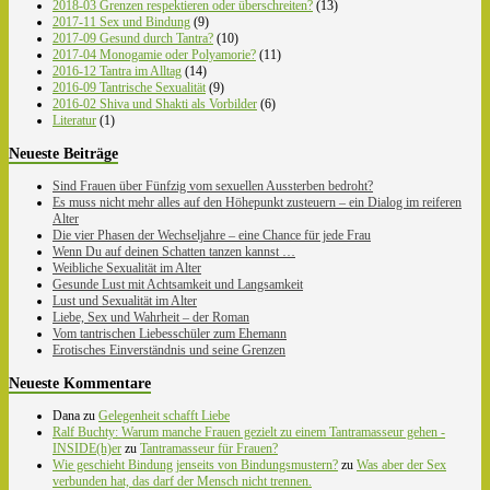
2018-03 Grenzen respektieren oder überschreiten?
(13)
2017-11 Sex und Bindung
(9)
2017-09 Gesund durch Tantra?
(10)
2017-04 Monogamie oder Polyamorie?
(11)
2016-12 Tantra im Alltag
(14)
2016-09 Tantrische Sexualität
(9)
2016-02 Shiva und Shakti als Vorbilder
(6)
Literatur
(1)
Neueste Beiträge
Sind Frauen über Fünfzig vom sexuellen Aussterben bedroht?
Es muss nicht mehr alles auf den Höhepunkt zusteuern – ein Dialog im reiferen
Alter
Die vier Phasen der Wechseljahre – eine Chance für jede Frau
Wenn Du auf deinen Schatten tanzen kannst …
Weibliche Sexualität im Alter
Gesunde Lust mit Achtsamkeit und Langsamkeit
Lust und Sexualität im Alter
Liebe, Sex und Wahrheit – der Roman
Vom tantrischen Liebesschüler zum Ehemann
Erotisches Einverständnis und seine Grenzen
Neueste Kommentare
Dana
zu
Gelegenheit schafft Liebe
Ralf Buchty: Warum manche Frauen gezielt zu einem Tantramasseur gehen -
INSIDE(h)er
zu
Tantramasseur für Frauen?
Wie geschieht Bindung jenseits von Bindungsmustern?
zu
Was aber der Sex
verbunden hat, das darf der Mensch nicht trennen.