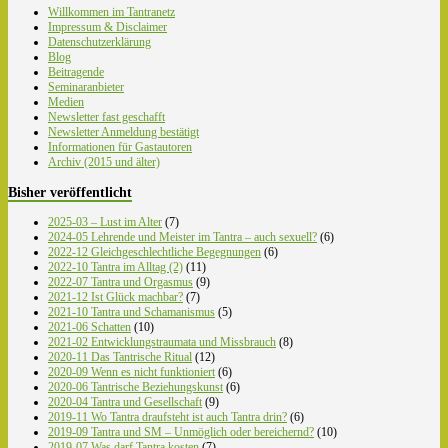
Willkommen im Tantranetz
Impressum & Disclaimer
Datenschutzerklärung
Blog
Beitragende
Seminaranbieter
Medien
Newsletter fast geschafft
Newsletter Anmeldung bestätigt
Informationen für Gastautoren
Archiv (2015 und älter)
Bisher veröffentlicht
2025-03 – Lust im Alter
(7)
2024-05 Lehrende und Meister im Tantra – auch sexuell?
(6)
2022-12 Gleichgeschlechtliche Begegnungen
(6)
2022-10 Tantra im Alltag (2)
(11)
2022-07 Tantra und Orgasmus
(9)
2021-12 Ist Glück machbar?
(7)
2021-10 Tantra und Schamanismus
(5)
2021-06 Schatten
(10)
2021-02 Entwicklungstraumata und Missbrauch
(8)
2020-11 Das Tantrische Ritual
(12)
2020-09 Wenn es nicht funktioniert
(6)
2020-06 Tantrische Beziehungskunst
(6)
2020-04 Tantra und Gesellschaft
(9)
2019-11 Wo Tantra draufsteht ist auch Tantra drin?
(6)
2019-09 Tantra und SM – Unmöglich oder bereichernd?
(10)
2019-07 Was darf Tantra kosten
(7)