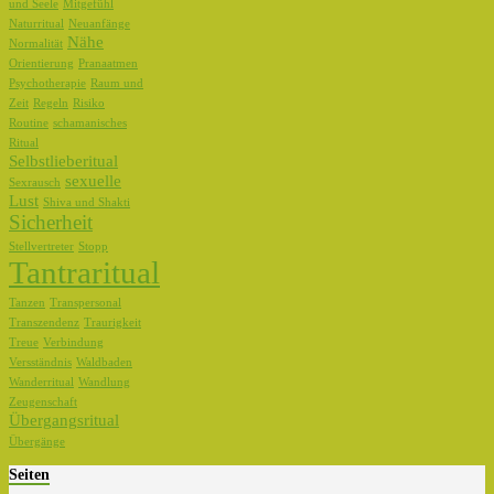
und Seele
Mitgefühl
Naturritual
Neuanfänge
Nähe
Normalität
Orientierung
Pranaatmen
Psychotherapie
Raum und
Zeit
Regeln
Risiko
Routine
schamanisches
Ritual
Selbstlieberitual
sexuelle
Sexrausch
Lust
Shiva und Shakti
Sicherheit
Stellvertreter
Stopp
Tantraritual
Tanzen
Transpersonal
Transzendenz
Traurigkeit
Treue
Verbindung
Versständnis
Waldbaden
Wanderritual
Wandlung
Zeugenschaft
Übergangsritual
Übergänge
Seiten