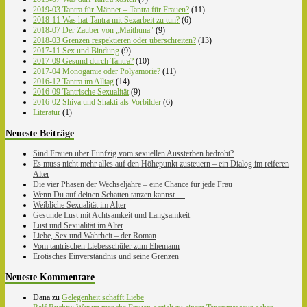
2019-03 Tantra für Männer – Tantra für Frauen?
(11)
2018-11 Was hat Tantra mit Sexarbeit zu tun?
(6)
2018-07 Der Zauber von „Maithuna"
(9)
2018-03 Grenzen respektieren oder überschreiten?
(13)
2017-11 Sex und Bindung
(9)
2017-09 Gesund durch Tantra?
(10)
2017-04 Monogamie oder Polyamorie?
(11)
2016-12 Tantra im Alltag
(14)
2016-09 Tantrische Sexualität
(9)
2016-02 Shiva und Shakti als Vorbilder
(6)
Literatur
(1)
Neueste Beiträge
Sind Frauen über Fünfzig vom sexuellen Aussterben bedroht?
Es muss nicht mehr alles auf den Höhepunkt zusteuern – ein Dialog im reiferen
Alter
Die vier Phasen der Wechseljahre – eine Chance für jede Frau
Wenn Du auf deinen Schatten tanzen kannst …
Weibliche Sexualität im Alter
Gesunde Lust mit Achtsamkeit und Langsamkeit
Lust und Sexualität im Alter
Liebe, Sex und Wahrheit – der Roman
Vom tantrischen Liebesschüler zum Ehemann
Erotisches Einverständnis und seine Grenzen
Neueste Kommentare
Dana
zu
Gelegenheit schafft Liebe