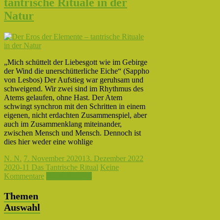
tantrische Rituale in der
Natur
„Mich schüttelt der Liebesgott wie im Gebirge
der Wind die unerschütterliche Eiche“ (Sappho
von Lesbos) Der Aufstieg war geruhsam und
schweigend. Wir zwei sind im Rhythmus des
Atems gelaufen, ohne Hast. Der Atem
schwingt synchron mit den Schritten in einem
eigenen, nicht erdachten Zusammenspiel, aber
auch im Zusammenklang miteinander,
zwischen Mensch und Mensch. Dennoch ist
dies hier weder eine wohlige
N. N.
7. November 2020
13. Dezember 2022
2020-11 Das Tantrische Ritual
Keine
Kommentare
Weiterlesen →
Themen
Auswahl