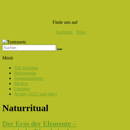
Finde uns auf
Startseite
Blog
Tantranetz
Menü
Verbindung
Alle Beiträge
in
Beitragende
Liebe,
Seminaranbieter
Eros
Medien
und
Literatur
Tantra
Archiv (2015 und älter)
Naturritual
Der Eros der Elemente –