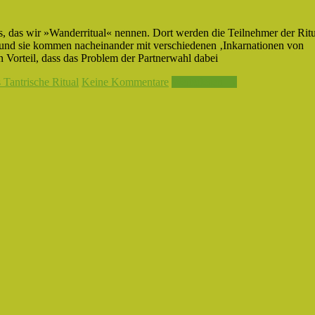
ls, das wir »Wanderritual« nennen. Dort werden die Teilnehmer der Rit
en, und sie kommen nacheinander mit verschiedenen ‚Inkarnationen von
en Vorteil, dass das Problem der Partnerwahl dabei
Tantrische Ritual
Keine Kommentare
Weiterlesen →