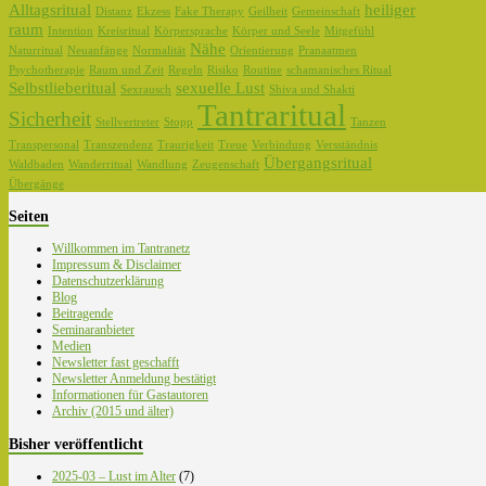
Alltagsritual
heiliger
Distanz
Ekzess
Fake Therapy
Geilheit
Gemeinschaft
raum
Intention
Kreisritual
Körpersprache
Körper und Seele
Mitgefühl
Nähe
Naturritual
Neuanfänge
Normalität
Orientierung
Pranaatmen
Psychotherapie
Raum und Zeit
Regeln
Risiko
Routine
schamanisches Ritual
Selbstlieberitual
sexuelle Lust
Sexrausch
Shiva und Shakti
Tantraritual
Sicherheit
Stellvertreter
Stopp
Tanzen
Transpersonal
Transzendenz
Traurigkeit
Treue
Verbindung
Versständnis
Übergangsritual
Waldbaden
Wanderritual
Wandlung
Zeugenschaft
Übergänge
Seiten
Willkommen im Tantranetz
Impressum & Disclaimer
Datenschutzerklärung
Blog
Beitragende
Seminaranbieter
Medien
Newsletter fast geschafft
Newsletter Anmeldung bestätigt
Informationen für Gastautoren
Archiv (2015 und älter)
Bisher veröffentlicht
2025-03 – Lust im Alter
(7)