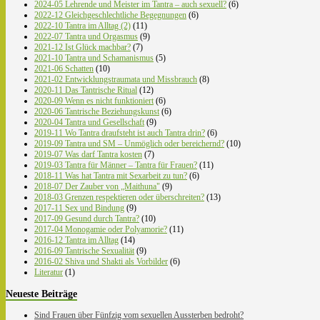
2024-05 Lehrende und Meister im Tantra – auch sexuell?
(6)
2022-12 Gleichgeschlechtliche Begegnungen
(6)
2022-10 Tantra im Alltag (2)
(11)
2022-07 Tantra und Orgasmus
(9)
2021-12 Ist Glück machbar?
(7)
2021-10 Tantra und Schamanismus
(5)
2021-06 Schatten
(10)
2021-02 Entwicklungstraumata und Missbrauch
(8)
2020-11 Das Tantrische Ritual
(12)
2020-09 Wenn es nicht funktioniert
(6)
2020-06 Tantrische Beziehungskunst
(6)
2020-04 Tantra und Gesellschaft
(9)
2019-11 Wo Tantra draufsteht ist auch Tantra drin?
(6)
2019-09 Tantra und SM – Unmöglich oder bereichernd?
(10)
2019-07 Was darf Tantra kosten
(7)
2019-03 Tantra für Männer – Tantra für Frauen?
(11)
2018-11 Was hat Tantra mit Sexarbeit zu tun?
(6)
2018-07 Der Zauber von „Maithuna"
(9)
2018-03 Grenzen respektieren oder überschreiten?
(13)
2017-11 Sex und Bindung
(9)
2017-09 Gesund durch Tantra?
(10)
2017-04 Monogamie oder Polyamorie?
(11)
2016-12 Tantra im Alltag
(14)
2016-09 Tantrische Sexualität
(9)
2016-02 Shiva und Shakti als Vorbilder
(6)
Literatur
(1)
Neueste Beiträge
Sind Frauen über Fünfzig vom sexuellen Aussterben bedroht?