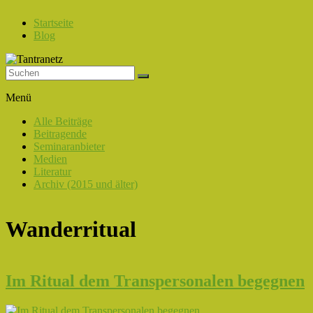
Startseite
Blog
Tantranetz
Menü
Verbindung
Alle Beiträge
in
Beitragende
Liebe,
Seminaranbieter
Eros
Medien
und
Literatur
Tantra
Archiv (2015 und älter)
Wanderritual
Im Ritual dem Transpersonalen begegnen