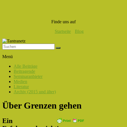
Finde uns auf
Startseite
Blog
Tantranetz
Menü
Verbindung
Alle Beiträge
in
Beitragende
Liebe,
Seminaranbieter
Eros
Medien
und
Literatur
Tantra
Archiv (2015 und älter)
Über Grenzen gehen
Ein