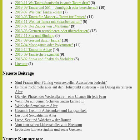
2019-11 Wo Tantra draufsteht ist auch Tantra drin?
(6)
2019-09 Tantra und SM – Unmöglich oder bereichernd?
(10)
2019-07 Was darf Tantra kosten
(7)
2019-03 Tantra für Männer – Tantra für Frauen?
(11)
2018-11 Was hat Tantra mit Sexarbeit zu tun?
(6)
2018-07 Der Zauber von „Maithuna"
(9)
2018-03 Grenzen respektieren oder überschreiten?
(13)
2017-11 Sex und Bindung
(9)
2017-09 Gesund durch Tantra?
(10)
2017-04 Monogamie oder Polyamorie?
(11)
2016-12 Tantra im Alltag
(14)
2016-09 Tantrische Sexualität
(9)
2016-02 Shiva und Shakti als Vorbilder
(6)
Literatur
(1)
Neueste Beiträge
Sind Frauen über Fünfzig vom sexuellen Aussterben bedroht?
Es muss nicht mehr alles auf den Höhepunkt zusteuern – ein Dialog im reiferen
Alter
Die vier Phasen der Wechseljahre – eine Chance für jede Frau
Wenn Du auf deinen Schatten tanzen kannst …
Weibliche Sexualität im Alter
Gesunde Lust mit Achtsamkeit und Langsamkeit
Lust und Sexualität im Alter
Liebe, Sex und Wahrheit – der Roman
Vom tantrischen Liebesschüler zum Ehemann
Erotisches Einverständnis und seine Grenzen
Neueste Kommentare