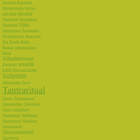
Intention
Kreisritual
Körpersprache
Körper
und Seele
Mitgefühl
Naturritual
Neuanfänge
Nähe
Normalität
Orientierung
Pranaatmen
Psychotherapie
Raum und
Zeit
Regeln
Risiko
Routine
schamanisches
Ritual
Selbstlieberitual
sexuelle
Sexrausch
Lust
Shiva und Shakti
Sicherheit
Stellvertreter
Stopp
Tantraritual
Tanzen
Transpersonal
Transzendenz
Traurigkeit
Treue
Verbindung
Versständnis
Waldbaden
Wanderritual
Wandlung
Zeugenschaft
Übergangsritual
Übergänge