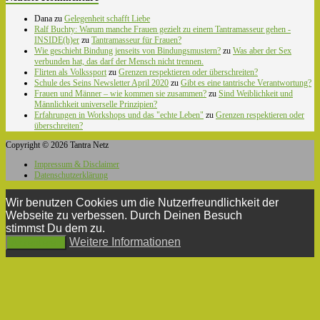
Dana
zu
Gelegenheit schafft Liebe
Ralf Buchty: Warum manche Frauen gezielt zu einem Tantramasseur gehen -
INSIDE(h)er
zu
Tantramasseur für Frauen?
Wie geschieht Bindung jenseits von Bindungsmustern?
zu
Was aber der Sex
verbunden hat, das darf der Mensch nicht trennen.
Flirten als Volkssport
zu
Grenzen respektieren oder überschreiten?
Schule des Seins Newsletter April 2020
zu
Gibt es eine tantrische Verantwortung?
Frauen und Männer – wie kommen sie zusammen?
zu
Sind Weiblichkeit und
Männlichkeit universelle Prinzipien?
Erfahrungen in Workshops und das "echte Leben"
zu
Grenzen respektieren oder
überschreiten?
Copyright © 2026 Tantra Netz
Impressum & Disclaimer
Datenschutzerklärung
Wir benutzen Cookies um die Nutzerfreundlichkeit der
Webseite zu verbessen. Durch Deinen Besuch
stimmst Du dem zu.
Weitere Informationen
Akzeptieren