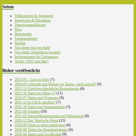
Seiten
Willkommen im Tantranetz
Impressum & Disclaimer
Datenschutzerklärung
Blog
Beitragende
Seminaranbieter
Medien
Newsletter fast geschafft
Newsletter Anmeldung bestätigt
Informationen für Gastautoren
Archiv (2015 und älter)
Bisher veröffentlicht
2025-03 – Lust im Alter
(7)
2024-05 Lehrende und Meister im Tantra – auch sexuell?
(6)
2022-12 Gleichgeschlechtliche Begegnungen
(6)
2022-10 Tantra im Alltag (2)
(11)
2022-07 Tantra und Orgasmus
(9)
2021-12 Ist Glück machbar?
(7)
2021-10 Tantra und Schamanismus
(5)
2021-06 Schatten
(10)
2021-02 Entwicklungstraumata und Missbrauch
(8)
2020-11 Das Tantrische Ritual
(12)
2020-09 Wenn es nicht funktioniert
(6)
2020-06 Tantrische Beziehungskunst
(6)
2020-04 Tantra und Gesellschaft
(9)