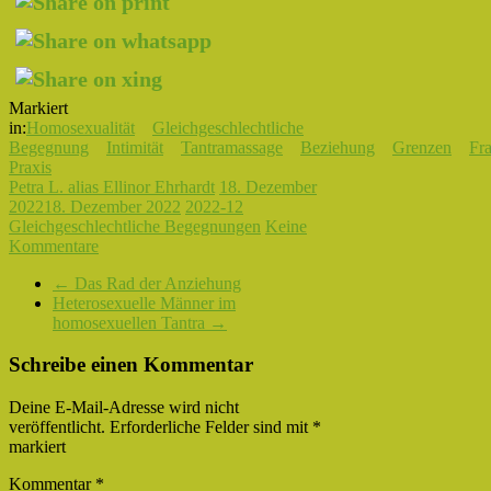
Markiert
in:
Homosexualität
Gleichgeschlechtliche
Begegnung
Intimität
Tantramassage
Beziehung
Grenzen
Fr
Praxis
Petra L. alias Ellinor Ehrhardt
18. Dezember
2022
18. Dezember 2022
2022-12
Gleichgeschlechtliche Begegnungen
Keine
Kommentare
←
Das Rad der Anziehung
Heterosexuelle Männer im
homosexuellen Tantra
→
Schreibe einen Kommentar
Deine E-Mail-Adresse wird nicht
veröffentlicht.
Erforderliche Felder sind mit
*
markiert
Kommentar
*