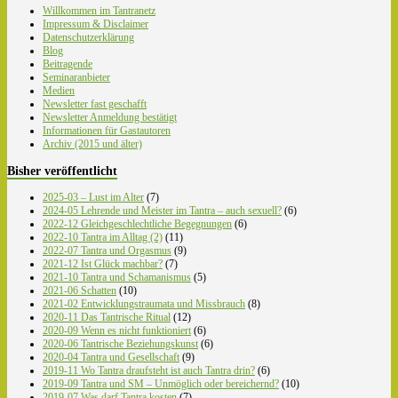
Willkommen im Tantranetz
Impressum & Disclaimer
Datenschutzerklärung
Blog
Beitragende
Seminaranbieter
Medien
Newsletter fast geschafft
Newsletter Anmeldung bestätigt
Informationen für Gastautoren
Archiv (2015 und älter)
Bisher veröffentlicht
2025-03 – Lust im Alter
(7)
2024-05 Lehrende und Meister im Tantra – auch sexuell?
(6)
2022-12 Gleichgeschlechtliche Begegnungen
(6)
2022-10 Tantra im Alltag (2)
(11)
2022-07 Tantra und Orgasmus
(9)
2021-12 Ist Glück machbar?
(7)
2021-10 Tantra und Schamanismus
(5)
2021-06 Schatten
(10)
2021-02 Entwicklungstraumata und Missbrauch
(8)
2020-11 Das Tantrische Ritual
(12)
2020-09 Wenn es nicht funktioniert
(6)
2020-06 Tantrische Beziehungskunst
(6)
2020-04 Tantra und Gesellschaft
(9)
2019-11 Wo Tantra draufsteht ist auch Tantra drin?
(6)
2019-09 Tantra und SM – Unmöglich oder bereichernd?
(10)
2019-07 Was darf Tantra kosten
(7)