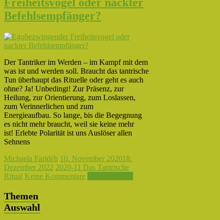
Freiheitsvogel oder nackter
Befehlsempfänger?
Der Tantriker im Werden – im Kampf mit dem
was ist und werden soll. Braucht das tantrische
Tun überhaupt das Rituelle oder geht es auch
ohne? Ja! Unbedingt! Zur Präsenz, zur
Heilung, zur Orientierung, zum Loslassen,
zum Verinnerlichen und zum
Energieaufbau. So lange, bis die Begegnung
es nicht mehr braucht, weil sie keine mehr
ist! Erlebte Polarität ist uns Auslöser allen
Sehnens
Michaela Faridéh
10. November 2020
18.
Dezember 2022
2020-11 Das Tantrische
Ritual
Keine Kommentare
Weiterlesen →
Themen
Auswahl