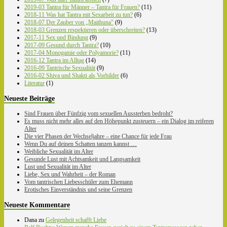
2019-03 Tantra für Männer – Tantra für Frauen?
(11)
2018-11 Was hat Tantra mit Sexarbeit zu tun?
(6)
2018-07 Der Zauber von „Maithuna"
(9)
2018-03 Grenzen respektieren oder überschreiten?
(13)
2017-11 Sex und Bindung
(9)
2017-09 Gesund durch Tantra?
(10)
2017-04 Monogamie oder Polyamorie?
(11)
2016-12 Tantra im Alltag
(14)
2016-09 Tantrische Sexualität
(9)
2016-02 Shiva und Shakti als Vorbilder
(6)
Literatur
(1)
Neueste Beiträge
Sind Frauen über Fünfzig vom sexuellen Aussterben bedroht?
Es muss nicht mehr alles auf den Höhepunkt zusteuern – ein Dialog im reiferen
Alter
Die vier Phasen der Wechseljahre – eine Chance für jede Frau
Wenn Du auf deinen Schatten tanzen kannst …
Weibliche Sexualität im Alter
Gesunde Lust mit Achtsamkeit und Langsamkeit
Lust und Sexualität im Alter
Liebe, Sex und Wahrheit – der Roman
Vom tantrischen Liebesschüler zum Ehemann
Erotisches Einverständnis und seine Grenzen
Neueste Kommentare
Dana
zu
Gelegenheit schafft Liebe