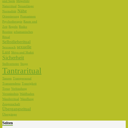
und Seele
Mitgefühl
Naturritual
Neuanfänge
Nähe
Normalität
Orientierung
Pranaatmen
Psychotherapie
Raum und
Zeit
Regeln
Risiko
Routine
schamanisches
Ritual
Selbstlieberitual
sexuelle
Sexrausch
Lust
Shiva und Shakti
Sicherheit
Stellvertreter
Stopp
Tantraritual
Tanzen
Transpersonal
Transzendenz
Traurigkeit
Treue
Verbindung
Versständnis
Waldbaden
Wanderritual
Wandlung
Zeugenschaft
Übergangsritual
Übergänge
Seiten