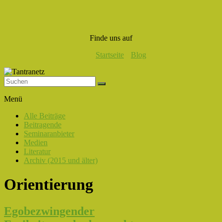
Finde uns auf
Startseite
Blog
Tantranetz
Menü
Verbindung
Alle Beiträge
in
Beitragende
Liebe,
Seminaranbieter
Eros
Medien
und
Literatur
Tantra
Archiv (2015 und älter)
Orientierung
Egobezwingender