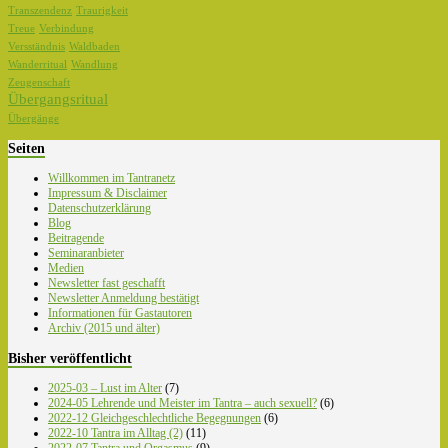
Transzendenz
Traurigkeit
Treue
Verbindung
Versständnis
Waldbaden
Wanderritual
Wandlung
Zeugenschaft
Übergangsritual
Übergänge
Seiten
Willkommen im Tantranetz
Impressum & Disclaimer
Datenschutzerklärung
Blog
Beitragende
Seminaranbieter
Medien
Newsletter fast geschafft
Newsletter Anmeldung bestätigt
Informationen für Gastautoren
Archiv (2015 und älter)
Bisher veröffentlicht
2025-03 – Lust im Alter
(7)
2024-05 Lehrende und Meister im Tantra – auch sexuell?
(6)
2022-12 Gleichgeschlechtliche Begegnungen
(6)
2022-10 Tantra im Alltag (2)
(11)
2022-07 Tantra und Orgasmus
(9)