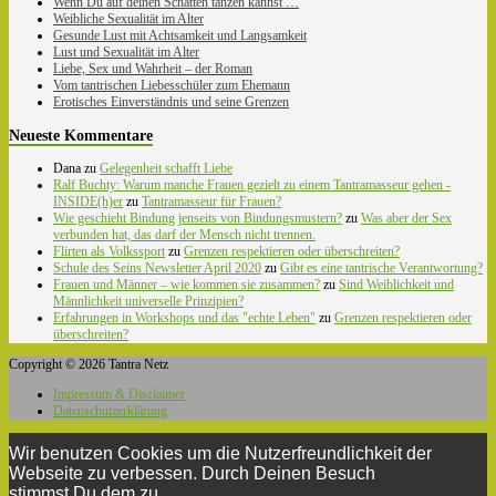
Wenn Du auf deinen Schatten tanzen kannst …
Weibliche Sexualität im Alter
Gesunde Lust mit Achtsamkeit und Langsamkeit
Lust und Sexualität im Alter
Liebe, Sex und Wahrheit – der Roman
Vom tantrischen Liebesschüler zum Ehemann
Erotisches Einverständnis und seine Grenzen
Neueste Kommentare
Dana
zu
Gelegenheit schafft Liebe
Ralf Buchty: Warum manche Frauen gezielt zu einem Tantramasseur gehen -
INSIDE(h)er
zu
Tantramasseur für Frauen?
Wie geschieht Bindung jenseits von Bindungsmustern?
zu
Was aber der Sex
verbunden hat, das darf der Mensch nicht trennen.
Flirten als Volkssport
zu
Grenzen respektieren oder überschreiten?
Schule des Seins Newsletter April 2020
zu
Gibt es eine tantrische Verantwortung?
Frauen und Männer – wie kommen sie zusammen?
zu
Sind Weiblichkeit und
Männlichkeit universelle Prinzipien?
Erfahrungen in Workshops und das "echte Leben"
zu
Grenzen respektieren oder
überschreiten?
Copyright © 2026 Tantra Netz
Impressum & Disclaimer
Datenschutzerklärung
Wir benutzen Cookies um die Nutzerfreundlichkeit der
Webseite zu verbessen. Durch Deinen Besuch
stimmst Du dem zu.