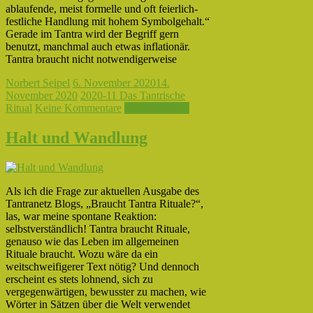
ablaufende, meist formelle und oft feierlich-
festliche Handlung mit hohem Symbolgehalt.“
Gerade im Tantra wird der Begriff gern
benutzt, manchmal auch etwas inflationär.
Tantra braucht nicht notwendigerweise
Norbert Seipel
6. November 2020
14.
November 2020
2020-11 Das Tantrische
Ritual
Keine Kommentare
Weiterlesen →
Halt und Wandlung
Als ich die Frage zur aktuellen Ausgabe des
Tantranetz Blogs, „Braucht Tantra Rituale?“,
las, war meine spontane Reaktion:
selbstverständlich! Tantra braucht Rituale,
genauso wie das Leben im allgemeinen
Rituale braucht. Wozu wäre da ein
weitschweifigerer Text nötig? Und dennoch
erscheint es stets lohnend, sich zu
vergegenwärtigen, bewusster zu machen, wie
Wörter in Sätzen über die Welt verwendet