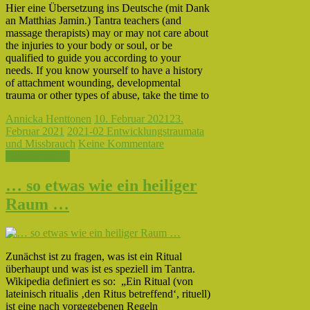
Hier eine Übersetzung ins Deutsche (mit Dank
an Matthias Jamin.) Tantra teachers (and
massage therapists) may or may not care about
the injuries to your body or soul, or be
qualified to guide you according to your
needs. If you know yourself to have a history
of attachment wounding, developmental
trauma or other types of abuse, take the time to
Annicka Henttonen
10. Februar 2021
23.
Februar 2021
2021-02 Entwicklungstraumata
und Missbrauch
Keine Kommentare
Weiterlesen →
… so etwas wie ein heiliger
Raum …
Zunächst ist zu fragen, was ist ein Ritual
überhaupt und was ist es speziell im Tantra.
Wikipedia definiert es so: „Ein Ritual (von
lateinisch ritualis ‚den Ritus betreffend‘, rituell)
ist eine nach vorgegebenen Regeln