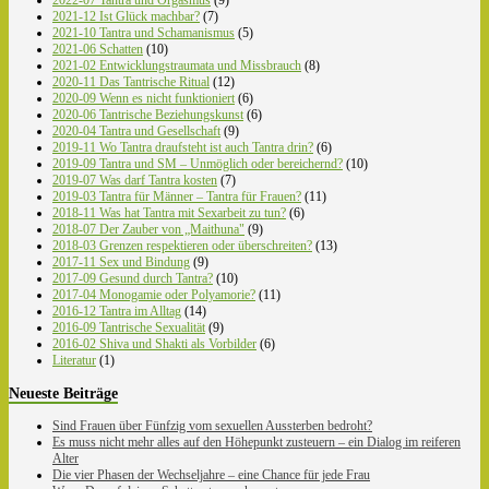
2021-12 Ist Glück machbar?
(7)
2021-10 Tantra und Schamanismus
(5)
2021-06 Schatten
(10)
2021-02 Entwicklungstraumata und Missbrauch
(8)
2020-11 Das Tantrische Ritual
(12)
2020-09 Wenn es nicht funktioniert
(6)
2020-06 Tantrische Beziehungskunst
(6)
2020-04 Tantra und Gesellschaft
(9)
2019-11 Wo Tantra draufsteht ist auch Tantra drin?
(6)
2019-09 Tantra und SM – Unmöglich oder bereichernd?
(10)
2019-07 Was darf Tantra kosten
(7)
2019-03 Tantra für Männer – Tantra für Frauen?
(11)
2018-11 Was hat Tantra mit Sexarbeit zu tun?
(6)
2018-07 Der Zauber von „Maithuna"
(9)
2018-03 Grenzen respektieren oder überschreiten?
(13)
2017-11 Sex und Bindung
(9)
2017-09 Gesund durch Tantra?
(10)
2017-04 Monogamie oder Polyamorie?
(11)
2016-12 Tantra im Alltag
(14)
2016-09 Tantrische Sexualität
(9)
2016-02 Shiva und Shakti als Vorbilder
(6)
Literatur
(1)
Neueste Beiträge
Sind Frauen über Fünfzig vom sexuellen Aussterben bedroht?
Es muss nicht mehr alles auf den Höhepunkt zusteuern – ein Dialog im reiferen
Alter
Die vier Phasen der Wechseljahre – eine Chance für jede Frau