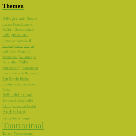
Themen
Alltagsritual
Distanz
Ekzess
Fake Therapy
Geilheit
Gemeinschaft
heiliger raum
Intention
Kreisritual
Körpersprache
Körper
und Seele
Mitgefühl
Naturritual
Neuanfänge
Nähe
Normalität
Orientierung
Pranaatmen
Psychotherapie
Raum und
Zeit
Regeln
Risiko
Routine
schamanisches
Ritual
Selbstlieberitual
sexuelle
Sexrausch
Lust
Shiva und Shakti
Sicherheit
Stellvertreter
Stopp
Tantraritual
Tanzen
Transpersonal