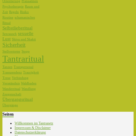
Orientierung
Pranaatmen
Psychotherapie
Raum und
Zeit
Regeln
Risiko
Routine
schamanisches
Ritual
Selbstlieberitual
sexuelle
Sexrausch
Lust
Shiva und Shakti
Sicherheit
Stellvertreter
Stopp
Tantraritual
Tanzen
Transpersonal
Transzendenz
Traurigkeit
Treue
Verbindung
Versständnis
Waldbaden
Wanderritual
Wandlung
Zeugenschaft
Übergangsritual
Übergänge
Seiten
Willkommen im Tantranetz
Impressum & Disclaimer
Datenschutzerklärung