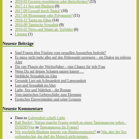
2018-03 Grenzen respektieren oder überschreiten?
(13)
2017-11 Sex und Bindung
(9)
2017-09 Gesund durch Tantra?
(10)
2017-04 Monogamie oder Polyamorie?
(11)
2016-12 Tantra im Alltag
(14)
2016-09 Tantrische Sexualität
(9)
2016-02 Shiva und Shakti als Vorbilder
(6)
Literatur
(1)
Neueste Beiträge
Sind Frauen über Fünfzig vom sexuellen Aussterben bedroht?
Es muss nicht mehr alles auf den Höhepunkt zusteuern – ein Dialog im reiferen
Alter
Die vier Phasen der Wechseljahre – eine Chance für jede Frau
Wenn Du auf deinen Schatten tanzen kannst …
Weibliche Sexualität im Alter
Gesunde Lust mit Achtsamkeit und Langsamkeit
Lust und Sexualität im Alter
Liebe, Sex und Wahrheit – der Roman
Vom tantrischen Liebesschüler zum Ehemann
Erotisches Einverständnis und seine Grenzen
Neueste Kommentare
Dana
zu
Gelegenheit schafft Liebe
Ralf Buchty: Warum manche Frauen gezielt zu einem Tantramasseur gehen -
INSIDE(h)er
zu
Tantramasseur für Frauen?
Wie geschieht Bindung jenseits von Bindungsmustern?
zu
Was aber der Sex
verbunden hat, das darf der Mensch nicht trennen.