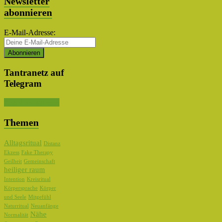
Newsletter
abonnieren
E-Mail-Adresse:
Tantranetz auf
Telegram
Kanal abonnieren
Themen
Alltagsritual
Distanz
Ekzess
Fake Therapy
Geilheit
Gemeinschaft
heiliger raum
Intention
Kreisritual
Körpersprache
Körper
und Seele
Mitgefühl
Naturritual
Neuanfänge
Nähe
Normalität