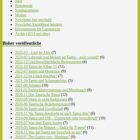
Blog
Beitragende
Seminaranbieter
Medien
Newsletter fast geschafft
Newsletter Anmeldung bestätigt
Informationen für Gastautoren
Archiv (2015 und älter)
Bisher veröffentlicht
2025-03 – Lust im Alter
(7)
2024-05 Lehrende und Meister im Tantra – auch sexuell?
(6)
2022-12 Gleichgeschlechtliche Begegnungen
(6)
2022-10 Tantra im Alltag (2)
(11)
2022-07 Tantra und Orgasmus
(9)
2021-12 Ist Glück machbar?
(7)
2021-10 Tantra und Schamanismus
(5)
2021-06 Schatten
(10)
2021-02 Entwicklungstraumata und Missbrauch
(8)
2020-11 Das Tantrische Ritual
(12)
2020-09 Wenn es nicht funktioniert
(6)
2020-06 Tantrische Beziehungskunst
(6)
2020-04 Tantra und Gesellschaft
(9)
2019-11 Wo Tantra draufsteht ist auch Tantra drin?
(6)
2019-09 Tantra und SM – Unmöglich oder bereichernd?
(10)
2019-07 Was darf Tantra kosten
(7)
2019-03 Tantra für Männer – Tantra für Frauen?
(11)
2018-11 Was hat Tantra mit Sexarbeit zu tun?
(6)
2018-07 Der Zauber von „Maithuna"
(9)