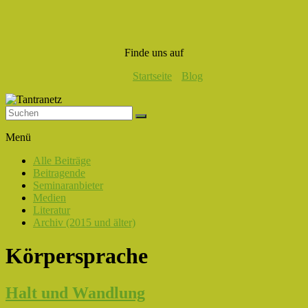
Finde uns auf
Startseite
Blog
Tantranetz
Menü
Verbindung
Alle Beiträge
in
Beitragende
Liebe,
Seminaranbieter
Eros
Medien
und
Literatur
Tantra
Archiv (2015 und älter)
Körpersprache
Halt und Wandlung