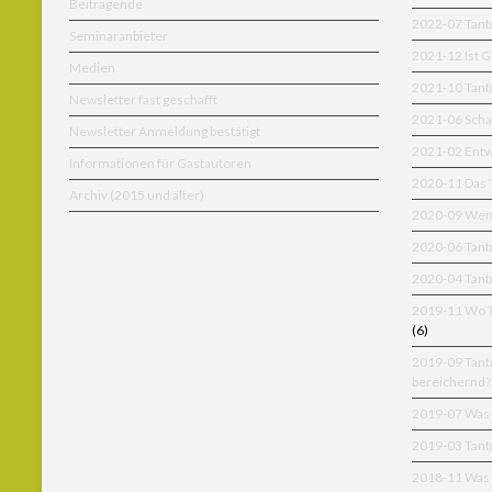
Beitragende
2022-07 Tant
Seminaranbieter
2021-12 Ist 
Medien
2021-10 Tan
Newsletter fast geschafft
2021-06 Scha
Newsletter Anmeldung bestätigt
2021-02 Entw
Informationen für Gastautoren
2020-11 Das T
Archiv (2015 und älter)
2020-09 Wenn
2020-06 Tant
2020-04 Tant
2019-11 Wo Ta
(6)
2019-09 Tant
bereichernd?
2019-07 Was 
2019-03 Tantr
2018-11 Was h