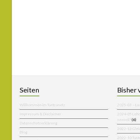
Seiten
Bisher 
Willkommen im Tantranetz
2025-03 – Lus
Impressum & Disclaimer
2024-05 Lehr
sexuell?
(6)
Datenschutzerklärung
2022-12 Glei
Blog
2022-10 Tantr