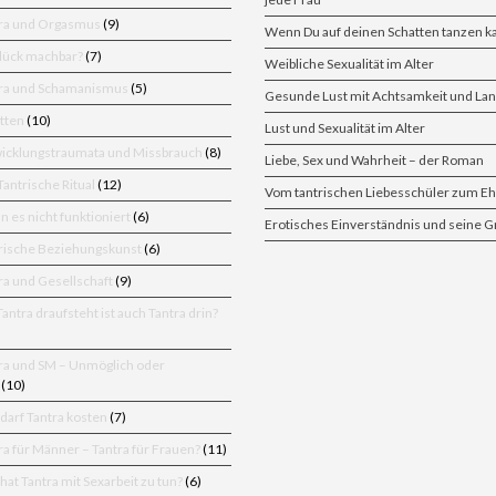
ra und Orgasmus
(9)
Wenn Du auf deinen Schatten tanzen k
Glück machbar?
(7)
Weibliche Sexualität im Alter
tra und Schamanismus
(5)
Gesunde Lust mit Achtsamkeit und La
tten
(10)
Lust und Sexualität im Alter
icklungstraumata und Missbrauch
(8)
Liebe, Sex und Wahrheit – der Roman
antrische Ritual
(12)
Vom tantrischen Liebesschüler zum 
 es nicht funktioniert
(6)
Erotisches Einverständnis und seine 
rische Beziehungskunst
(6)
ra und Gesellschaft
(9)
ntra draufsteht ist auch Tantra drin?
ra und SM – Unmöglich oder
(10)
darf Tantra kosten
(7)
a für Männer – Tantra für Frauen?
(11)
at Tantra mit Sexarbeit zu tun?
(6)