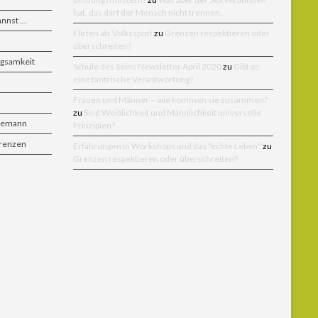
hat, das darf der Mensch nicht trennen.
annst …
Flirten als Volkssport
zu
Grenzen respektieren oder
überschreiten?
ngsamkeit
Schule des Seins Newsletter April 2020
zu
Gibt es
eine tantrische Verantwortung?
Frauen und Männer – wie kommen sie zusammen?
zu
Sind Weiblichkeit und Männlichkeit universelle
Ehemann
Prinzipien?
Grenzen
Erfahrungen in Workshops und das "echte Leben"
zu
Grenzen respektieren oder überschreiten?