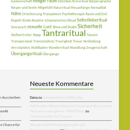
heiliger raum
Gemeinschaft
Intention
Kreisritual
Körpersprache
Körper und Seele
Mitgefühl
Naturritual
Neuanfänge
Normalität
Nähe
Orientierung
Pranaatmen
Psychotherapie
Raum und Zeit
Selbstlieberitual
Regeln
Risiko
Routine
schamanisches Ritual
Sicherheit
sexuelle Lust
Sexrausch
Shiva und Shakti
Tantraritual
Stellvertreter
Stopp
Tanzen
Transpersonal
Transzendenz
Traurigkeit
Treue
Verbindung
Versständnis
Waldbaden
Wanderritual
Wandlung
Zeugenschaft
Übergangsritual
Übergänge
Neueste Kommentare
en Aussterben
Dana
zu
Gelegenheit schafft Liebe
Ralf Buchty: Warum manche Frauen gezielt zu einem
punkt
Tantramasseur gehen - INSIDE(h)er
zu
r
Tantramasseur für Frauen?
ne Chance für
Wie geschieht Bindung jenseits von
Bindungsmustern?
zu
Was aber der Sex verbunden