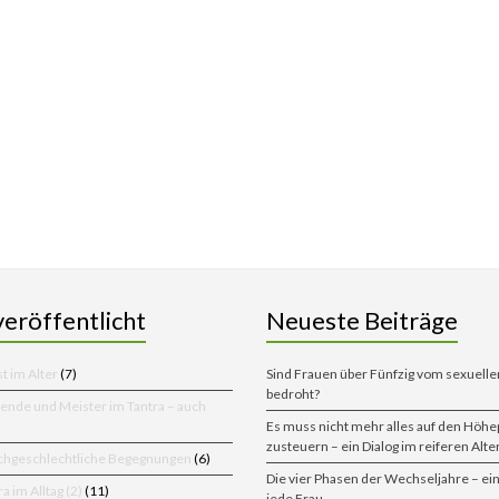
veröffentlicht
Neueste Beiträge
t im Alter
(7)
Sind Frauen über Fünfzig vom sexuell
bedroht?
ende und Meister im Tantra – auch
Es muss nicht mehr alles auf den Höhe
zusteuern – ein Dialog im reiferen Alte
chgeschlechtliche Begegnungen
(6)
Die vier Phasen der Wechseljahre – ei
a im Alltag (2)
(11)
jede Frau