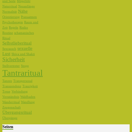
und Seele
Mitgefühl
Naturritual
Neuanfänge
Nähe
Normalität
Orientierung
Pranaatmen
Psychotherapie
Raum und
Zeit
Regeln
Risiko
Routine
schamanisches
Ritual
Selbstlieberitual
sexuelle
Sexrausch
Lust
Shiva und Shakti
Sicherheit
Stellvertreter
Stopp
Tantraritual
Tanzen
Transpersonal
Transzendenz
Traurigkeit
Treue
Verbindung
Versständnis
Waldbaden
Wanderritual
Wandlung
Zeugenschaft
Übergangsritual
Übergänge
Seiten