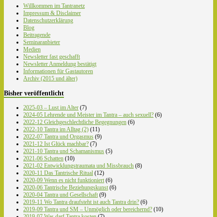
Willkommen im Tantranetz
Impressum & Disclaimer
Datenschutzerklärung
Blog
Beitragende
Seminaranbieter
Medien
Newsletter fast geschafft
Newsletter Anmeldung bestätigt
Informationen für Gastautoren
Archiv (2015 und älter)
Bisher veröffentlicht
2025-03 – Lust im Alter
(7)
2024-05 Lehrende und Meister im Tantra – auch sexuell?
(6)
2022-12 Gleichgeschlechtliche Begegnungen
(6)
2022-10 Tantra im Alltag (2)
(11)
2022-07 Tantra und Orgasmus
(9)
2021-12 Ist Glück machbar?
(7)
2021-10 Tantra und Schamanismus
(5)
2021-06 Schatten
(10)
2021-02 Entwicklungstraumata und Missbrauch
(8)
2020-11 Das Tantrische Ritual
(12)
2020-09 Wenn es nicht funktioniert
(6)
2020-06 Tantrische Beziehungskunst
(6)
2020-04 Tantra und Gesellschaft
(9)
2019-11 Wo Tantra draufsteht ist auch Tantra drin?
(6)
2019-09 Tantra und SM – Unmöglich oder bereichernd?
(10)
2019-07 Was darf Tantra kosten
(7)