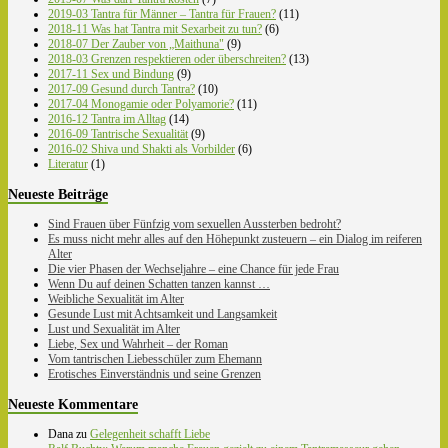
2019-03 Tantra für Männer – Tantra für Frauen?
(11)
2018-11 Was hat Tantra mit Sexarbeit zu tun?
(6)
2018-07 Der Zauber von „Maithuna"
(9)
2018-03 Grenzen respektieren oder überschreiten?
(13)
2017-11 Sex und Bindung
(9)
2017-09 Gesund durch Tantra?
(10)
2017-04 Monogamie oder Polyamorie?
(11)
2016-12 Tantra im Alltag
(14)
2016-09 Tantrische Sexualität
(9)
2016-02 Shiva und Shakti als Vorbilder
(6)
Literatur
(1)
Neueste Beiträge
Sind Frauen über Fünfzig vom sexuellen Aussterben bedroht?
Es muss nicht mehr alles auf den Höhepunkt zusteuern – ein Dialog im reiferen
Alter
Die vier Phasen der Wechseljahre – eine Chance für jede Frau
Wenn Du auf deinen Schatten tanzen kannst …
Weibliche Sexualität im Alter
Gesunde Lust mit Achtsamkeit und Langsamkeit
Lust und Sexualität im Alter
Liebe, Sex und Wahrheit – der Roman
Vom tantrischen Liebesschüler zum Ehemann
Erotisches Einverständnis und seine Grenzen
Neueste Kommentare
Dana
zu
Gelegenheit schafft Liebe