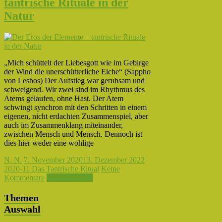
tantrische Rituale in der
Natur
„Mich schüttelt der Liebesgott wie im Gebirge
der Wind die unerschütterliche Eiche“ (Sappho
von Lesbos) Der Aufstieg war geruhsam und
schweigend. Wir zwei sind im Rhythmus des
Atems gelaufen, ohne Hast. Der Atem
schwingt synchron mit den Schritten in einem
eigenen, nicht erdachten Zusammenspiel, aber
auch im Zusammenklang miteinander,
zwischen Mensch und Mensch. Dennoch ist
dies hier weder eine wohlige
N. N.
7. November 2020
13. Dezember 2022
2020-11 Das Tantrische Ritual
Keine
Kommentare
Weiterlesen →
Themen
Auswahl