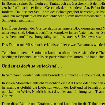
Er übergab seiner Schülerin ein Tantrabuch als Geschenk mit dem Hinwe
„zu helfen“ machte er ihr ein Geschenk der besonderen Art. Er bot ih
forderte. Da in seiner Schule striktes Schweigegebot herrschte,- selb
Jahre ein manipulatives missbräuchliches System unter esoterischen 
Schweigen nicht sein.
Das Überschreiten der Grenze stabilisiert innere Blockierungen und 
unterwegs sind. Oftmals betrifft es komplexe innere Vater-Tochter- Str
zu stehen kann“, beziehungsfähig ist und sexuelles Selbstbewusstsein
Das Frauen mit Missbrauchserlebnissen hier etwas Bekanntes wiederhole
Teilnehmerinnen in Seminaren kommen oft mit der Absicht diese Theme
beteiligten Personen, stabilisiert patriarchale Strukturen und hat nichts
Und ist es doch so verlockend….
In Seminaren werden teils sehr besondere, sinnliche Räume kreiert, di
In vielen Momenten entsteht tatsächlich eine Art Liebe oder eine neu
hat man das Gefühl, die Liebe schwebt in der Luft und ist beinah phy
unbekannter Weise. Natürlich lässt das alles auch Leitung samt Team n
Grenze.
Denn diese Räume und Erfahrungen sind komplett für die Teilnehmersc