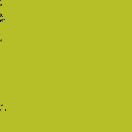
hr
ie
ein
ll
mal
n in