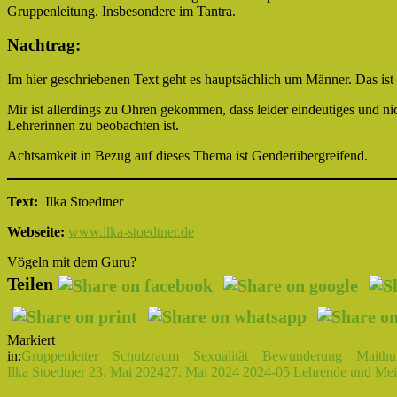
Gruppenleitung. Insbesondere im Tantra.
Nachtrag:
Im hier geschriebenen Text geht es hauptsächlich um Männer. Das ist 
Mir ist allerdings zu Ohren gekommen, dass leider eindeutiges und n
Lehrerinnen zu beobachten ist.
Achtsamkeit in Bezug auf dieses Thema ist Genderübergreifend.
Text:
Ilka Stoedtner
Webseite:
www.ilka-stoedtner.de
Vögeln mit dem Guru?
Teilen
Markiert
in:
Gruppenleiter
Schutzraum
Sexualität
Bewunderung
Maithu
Ilka Stoedtner
23. Mai 2024
27. Mai 2024
2024-05 Lehrende und Meist