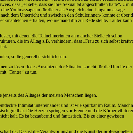
is, dass „er sehe, dass sie ihre Sexualität abgeschnitten hätte“. Um i
r eine Yonimassage an für die er als Ausgleich eine Lingammassage
st nach dem Unterricht und zwischen den Schülerinnen- konnte er über d
Deckmäntelchen erhalten, wo niemand ihn zur Rede stellte. Lauter kann 
Muster, mit denen die Teilnehmerinnen an mancher Stelle eh schon
ukturen, die im Alltag z.B. verhindern, dass „Frau zu sich selbst kraftvo
 hat.
n, sollte generell ersichtlich sein.
n zu lösen. Jedes Ausnutzen der Situation spricht für die Unreife der
 mit „Tantra“ zu tun.
e jenseits des Alltages der meisten Menschen liegen.
 entdeckte Intimität untereinander und ist wie spürbar im Raum. Manch
sisch greifbar. Die Herzen springen vor Freude und die Körper vibriere
icht kalt. Es ist bezaubernd und fantastisch. Bis zu einer gewissen
haft da. Das ist die Verantwortung und die Kunst der professionellen