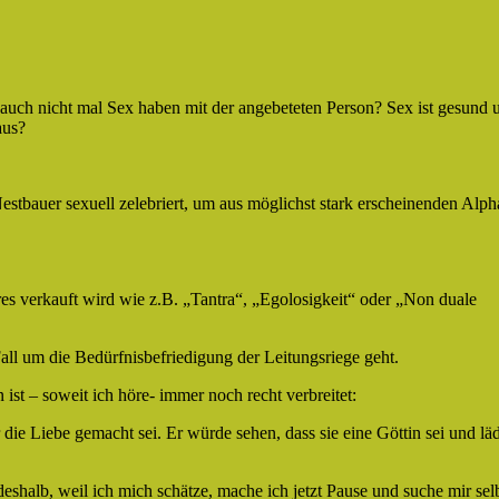
uch nicht mal Sex haben mit der angebeteten Person? Sex ist gesund 
raus?
estbauer sexuell zelebriert, um aus möglichst stark erscheinenden Alph
res verkauft wird wie z.B. „Tantra“, „Egolosigkeit“ oder „Non duale
ll um die Bedürfnisbefriedigung der Leitungsriege geht.
ist – soweit ich höre- immer noch recht verbreitet:
 die Liebe gemacht sei. Er würde sehen, dass sie eine Göttin sei und läd
deshalb, weil ich mich schätze, mache ich jetzt Pause und suche mir selb