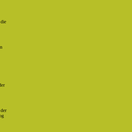
 die
in
der
 der
log
.