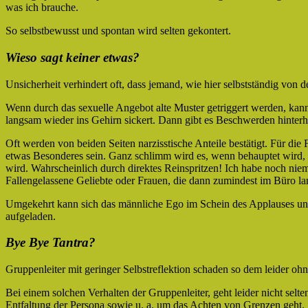
was ich brauche.
So selbstbewusst und spontan wird selten gekontert.
Wieso sagt keiner etwas?
Unsicherheit verhindert oft, dass jemand, wie hier selbstständig von d
Wenn durch das sexuelle Angebot alte Muster getriggert werden, kann 
langsam wieder ins Gehirn sickert. Dann gibt es Beschwerden hinterhe
Oft werden von beiden Seiten narzisstische Anteile bestätigt. Für die F
etwas Besonderes sein. Ganz schlimm wird es, wenn behauptet wird,
wird. Wahrscheinlich durch direktes Reinspritzen! Ich habe noch niem
Fallengelassene Geliebte oder Frauen, die dann zumindest im Büro 
Umgekehrt kann sich das männliche Ego im Schein des Applauses un
aufgeladen.
Bye Bye Tantra?
Gruppenleiter mit geringer Selbstreflektion schaden so dem leider ohn
Bei einem solchen Verhalten der Gruppenleiter, geht leider nicht selte
Entfaltung der Persona sowie u. a. um das Achten von Grenzen geht.