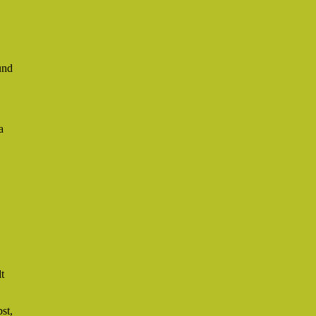
und
a
t
st,