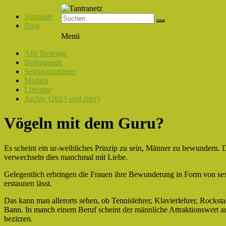
Startseite
Blog
Tantranetz
Menü
Verbindung
Alle Beiträge
in
Beitragende
Liebe,
Seminaranbieter
Eros
Medien
und
Literatur
Tantra
Archiv (2015 und älter)
Vögeln mit dem Guru?
Es scheint ein ur-weibliches Prinzip zu sein, Männer zu bewundern.
verwechseln dies manchmal mit Liebe.
Gelegentlich erbringen die Frauen ihre Bewunderung in Form von sexu
erstaunen lässt.
Das kann man allerorts sehen, ob Tennislehrer, Klavierlehrer, Rockst
Bann. In manch einem Beruf scheint der männliche Attraktionswert au
bezirzen.