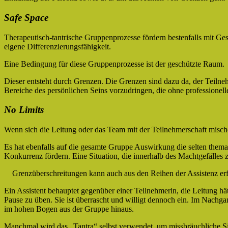
Safe Space
Therapeutisch-tantrische Gruppenprozesse fördern bestenfalls mit Ge
eigene Differenzierungsfähigkeit.
Eine Bedingung für diese Gruppenprozesse ist der geschützte Raum.
Dieser entsteht durch Grenzen. Die Grenzen sind dazu da, der Teilne
Bereiche des persönlichen Seins vorzudringen, die ohne professionelle 
No Limits
Wenn sich die Leitung oder das Team mit der Teilnehmerschaft mische
Es hat ebenfalls auf die gesamte Gruppe Auswirkung die selten thema
Konkurrenz fördern. Eine Situation, die innerhalb des Machtgefälles 
Grenzüberschreitungen kann auch aus den Reihen der Assistenz er
Ein Assistent behauptet gegenüber einer Teilnehmerin, die Leitung hätt
Pause zu üben. Sie ist überrascht und willigt dennoch ein. Im Nachgan
im hohen Bogen aus der Gruppe hinaus.
Manchmal wird das „Tantra“ selbst verwendet, um missbräuchliche Situ