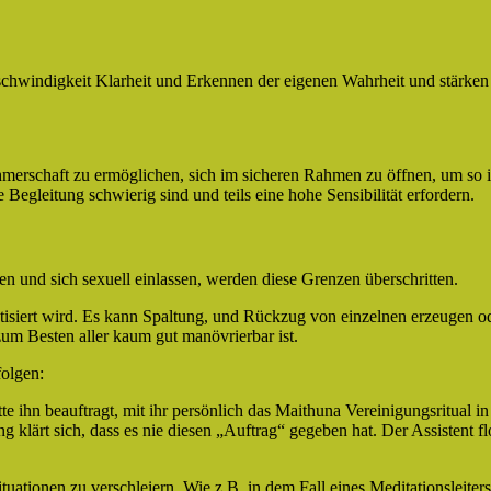
schwindigkeit Klarheit und Erkennen der eigenen Wahrheit und stärken
hmerschaft zu ermöglichen, sich im sicheren Rahmen zu öffnen, um so 
Begleitung schwierig sind und teils eine hohe Sensibilität erfordern.
n und sich sexuell einlassen, werden diese Grenzen überschritten.
tisiert wird. Es kann Spaltung, und Rückzug von einzelnen erzeugen o
zum Besten aller kaum gut manövrierbar ist.
folgen:
e ihn beauftragt, mit ihr persönlich das Maithuna Vereinigungsritual in
g klärt sich, dass es nie diesen „Auftrag“ gegeben hat. Der Assistent f
ationen zu verschleiern. Wie z.B. in dem Fall eines Meditationsleiters