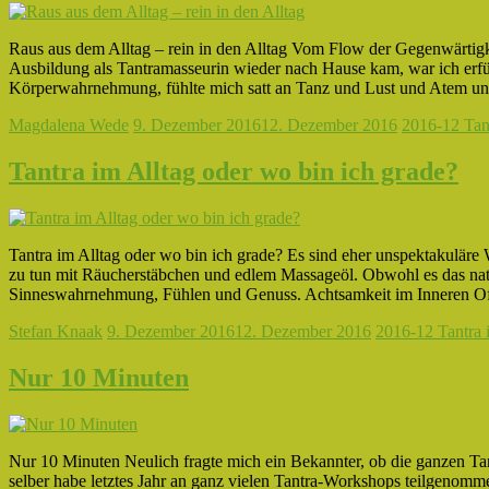
Raus aus dem Alltag – rein in den Alltag Vom Flow der Gegenwärtigke
Ausbildung als Tantramasseurin wieder nach Hause kam, war ich erf
Körperwahrnehmung, fühlte mich satt an Tanz und Lust und Atem un
Magdalena Wede
9. Dezember 2016
12. Dezember 2016
2016-12 Tant
Tantra im Alltag oder wo bin ich grade?
Tantra im Alltag oder wo bin ich grade? Es sind eher unspektakuläre 
zu tun mit Räucherstäbchen und edlem Massageöl. Obwohl es das natü
Sinneswahrnehmung, Fühlen und Genuss. Achtsamkeit im Inneren Oft
Stefan Knaak
9. Dezember 2016
12. Dezember 2016
2016-12 Tantra 
Nur 10 Minuten
Nur 10 Minuten Neulich fragte mich ein Bekannter, ob die ganzen Tan
selber habe letztes Jahr an ganz vielen Tantra-Workshops teilgenomm