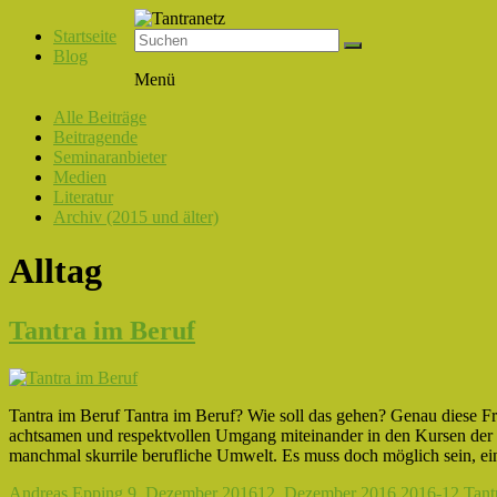
Startseite
Blog
Tantranetz
Menü
Verbindung
Alle Beiträge
in
Beitragende
Liebe,
Seminaranbieter
Eros
Medien
und
Literatur
Tantra
Archiv (2015 und älter)
Alltag
Tantra im Beruf
Tantra im Beruf Tantra im Beruf? Wie soll das gehen? Genau diese Frag
achtsamen und respektvollen Umgang miteinander in den Kursen der S
manchmal skurrile berufliche Umwelt. Es muss doch möglich sein, ein
Andreas Epping
9. Dezember 2016
12. Dezember 2016
2016-12 Tantr