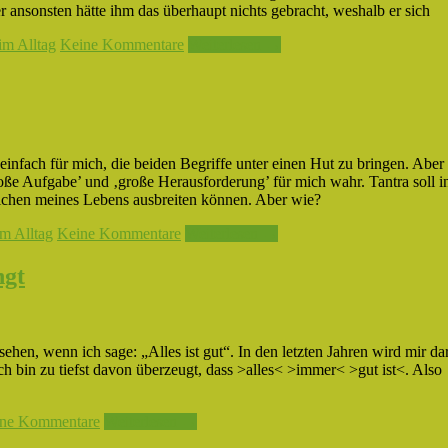
 ansonsten hätte ihm das überhaupt nichts gebracht, weshalb er sich
im Alltag
Keine Kommentare
Weiterlesen →
infach für mich, die beiden Begriffe unter einen Hut zu bringen. Aber
oße Aufgabe’ und ‚große Herausforderung’ für mich wahr. Tantra soll i
eichen meines Lebens ausbreiten können. Aber wie?
m Alltag
Keine Kommentare
Weiterlesen →
ngt
ehen, wenn ich sage: „Alles ist gut“. In den letzten Jahren wird mir da
ch bin zu tiefst davon überzeugt, dass >alles< >immer< >gut ist<. Also
ne Kommentare
Weiterlesen →