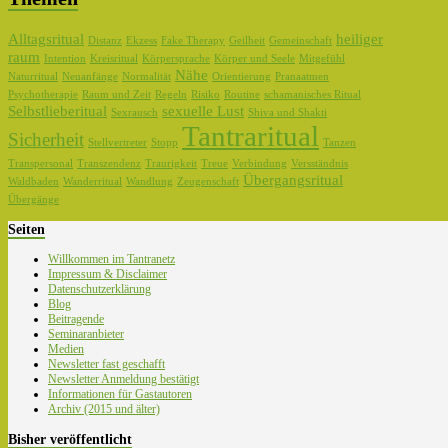
Alltagsritual
heiliger
Distanz
Ekzess
Fake Therapy
Geilheit
Gemeinschaft
raum
Intention
Kreisritual
Körpersprache
Körper und Seele
Mitgefühl
Nähe
Naturritual
Neuanfänge
Normalität
Orientierung
Pranaatmen
Psychotherapie
Raum und Zeit
Regeln
Risiko
Routine
schamanisches Ritual
Selbstlieberitual
sexuelle Lust
Sexrausch
Shiva und Shakti
Tantraritual
Sicherheit
Stellvertreter
Stopp
Tanzen
Transpersonal
Transzendenz
Traurigkeit
Treue
Verbindung
Versständnis
Übergangsritual
Waldbaden
Wanderritual
Wandlung
Zeugenschaft
Übergänge
Seiten
Willkommen im Tantranetz
Impressum & Disclaimer
Datenschutzerklärung
Blog
Beitragende
Seminaranbieter
Medien
Newsletter fast geschafft
Newsletter Anmeldung bestätigt
Informationen für Gastautoren
Archiv (2015 und älter)
Bisher veröffentlicht