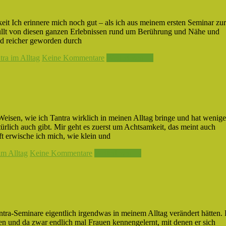
it Ich erinnere mich noch gut – als ich aus meinem ersten Seminar zur
üllt von diesen ganzen Erlebnissen rund um Berührung und Nähe und
d reicher geworden durch
ra im Alltag
Keine Kommentare
Weiterlesen →
Weisen, wie ich Tantra wirklich in meinen Alltag bringe und hat wenige
rlich auch gibt. Mir geht es zuerst um Achtsamkeit, das meint auch
 erwische ich mich, wie klein und
im Alltag
Keine Kommentare
Weiterlesen →
tra-Seminare eigentlich irgendwas in meinem Alltag verändert hätten. 
en und da zwar endlich mal Frauen kennengelernt, mit denen er sich