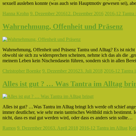
sexuell ausleben konnte (was auch sein Hauptmotiv gewesen sei), aber
Hanna Krohn
9. Dezember 2016
12. Dezember 2016
2016-12 Tantra 
Wahrnehmung, Offenheit und Präsenz
Wahrnehmung, Offenheit und Präsenz Tantra und Alltag? Es ist nicht e
obwohl sie sich zu widersprechen scheinen, nehme ich das als die ‚gr
meinem Leben kein Nischendasein führen, sondern sich in allen Ber
Christopher Boenke
9. Dezember 2016
23. Juli 2018
2016-12 Tantra i
Alles ist gut ? … Was Tantra im Alltag bri
Alles ist gut? …Was Tantra im Alltag bringt Ich werde oft schief anges
immer deutlicher, wie sehr mein tantrisches Weltbild mich bestimmt. I
nicht, dass es mal gut werden wird, oder dass es anders sein sollte…
Ramos
9. Dezember 2016
3. April 2018
2016-12 Tantra im Alltag
Kei