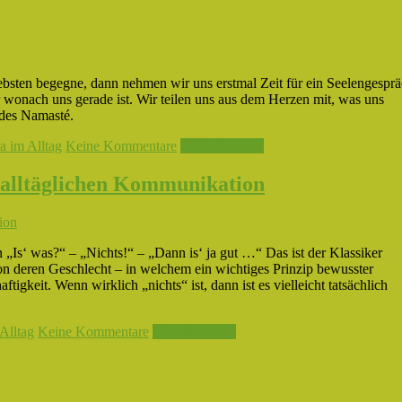
bsten begegne, dann nehmen wir uns erstmal Zeit für ein Seelengesprä
r wonach uns gerade ist. Wir teilen uns aus dem Herzen mit, was uns
 des Namasté.
a im Alltag
Keine Kommentare
Weiterlesen →
r alltäglichen Kommunikation
 „Is‘ was?“ – „Nichts!“ – „Dann is‘ ja gut …“ Das ist der Klassiker
 deren Geschlecht – in welchem ein wichtiges Prinzip bewusster
eit. Wenn wirklich „nichts“ ist, dann ist es vielleicht tatsächlich
Alltag
Keine Kommentare
Weiterlesen →