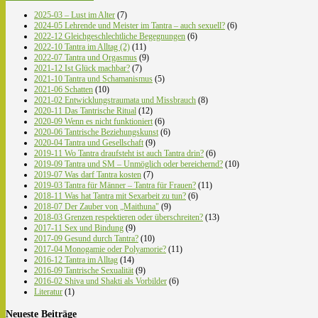
2025-03 – Lust im Alter
(7)
2024-05 Lehrende und Meister im Tantra – auch sexuell?
(6)
2022-12 Gleichgeschlechtliche Begegnungen
(6)
2022-10 Tantra im Alltag (2)
(11)
2022-07 Tantra und Orgasmus
(9)
2021-12 Ist Glück machbar?
(7)
2021-10 Tantra und Schamanismus
(5)
2021-06 Schatten
(10)
2021-02 Entwicklungstraumata und Missbrauch
(8)
2020-11 Das Tantrische Ritual
(12)
2020-09 Wenn es nicht funktioniert
(6)
2020-06 Tantrische Beziehungskunst
(6)
2020-04 Tantra und Gesellschaft
(9)
2019-11 Wo Tantra draufsteht ist auch Tantra drin?
(6)
2019-09 Tantra und SM – Unmöglich oder bereichernd?
(10)
2019-07 Was darf Tantra kosten
(7)
2019-03 Tantra für Männer – Tantra für Frauen?
(11)
2018-11 Was hat Tantra mit Sexarbeit zu tun?
(6)
2018-07 Der Zauber von „Maithuna"
(9)
2018-03 Grenzen respektieren oder überschreiten?
(13)
2017-11 Sex und Bindung
(9)
2017-09 Gesund durch Tantra?
(10)
2017-04 Monogamie oder Polyamorie?
(11)
2016-12 Tantra im Alltag
(14)
2016-09 Tantrische Sexualität
(9)
2016-02 Shiva und Shakti als Vorbilder
(6)
Literatur
(1)
Neueste Beiträge