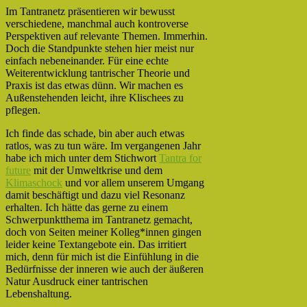
Im Tantranetz präsentieren wir bewusst
verschiedene, manchmal auch kontroverse
Perspektiven auf relevante Themen. Immerhin.
Doch die Standpunkte stehen hier meist nur
einfach nebeneinander. Für eine echte
Weiterentwicklung tantrischer Theorie und
Praxis ist das etwas dünn. Wir machen es
Außenstehenden leicht, ihre Klischees zu
pflegen.
Ich finde das schade, bin aber auch etwas
ratlos, was zu tun wäre. Im vergangenen Jahr
habe ich mich unter dem Stichwort
Tantra for
futu
re
mit der Umweltkrise und dem
Klimaschock
und vor allem unserem Umgang
damit beschäftigt und dazu viel Resonanz
erhalten. Ich hätte das gerne zu einem
Schwerpunktthema im Tantranetz gemacht,
doch von Seiten meiner Kolleg*innen gingen
leider keine Textangebote ein. Das irritiert
mich, denn für mich ist die Einfühlung in die
Bedürfnisse der inneren wie auch der äußeren
Natur Ausdruck einer tantrischen
Lebenshaltung.