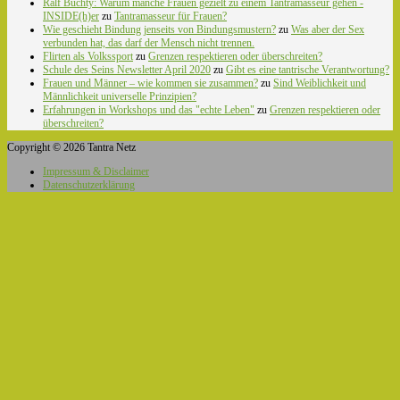
Ralf Buchty: Warum manche Frauen gezielt zu einem Tantramasseur gehen -
INSIDE(h)er
zu
Tantramasseur für Frauen?
Wie geschieht Bindung jenseits von Bindungsmustern?
zu
Was aber der Sex
verbunden hat, das darf der Mensch nicht trennen.
Flirten als Volkssport
zu
Grenzen respektieren oder überschreiten?
Schule des Seins Newsletter April 2020
zu
Gibt es eine tantrische Verantwortung?
Frauen und Männer – wie kommen sie zusammen?
zu
Sind Weiblichkeit und
Männlichkeit universelle Prinzipien?
Erfahrungen in Workshops und das "echte Leben"
zu
Grenzen respektieren oder
überschreiten?
Copyright © 2026 Tantra Netz
Impressum & Disclaimer
Datenschutzerklärung