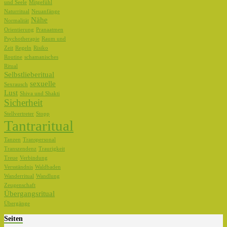
und Seele
Mitgefühl
Naturritual
Neuanfänge
Nähe
Normalität
Orientierung
Pranaatmen
Psychotherapie
Raum und
Zeit
Regeln
Risiko
Routine
schamanisches
Ritual
Selbstlieberitual
sexuelle
Sexrausch
Lust
Shiva und Shakti
Sicherheit
Stellvertreter
Stopp
Tantraritual
Tanzen
Transpersonal
Transzendenz
Traurigkeit
Treue
Verbindung
Versständnis
Waldbaden
Wanderritual
Wandlung
Zeugenschaft
Übergangsritual
Übergänge
Seiten