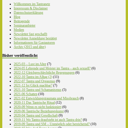
Willkommen im Tantranetz
Impressum & Disclaimer
Datenschutzerklärung
Blog
Beitragende
Seminaranbieter
Medien
Newsletter fast geschafft
Newsletter Anmeldung bestätigt
Informationen für Gastautoren
Archiv (2015 und älter)
Bisher veröffentlicht
2025-03 – Lust im Alter
(7)
2024-05 Lehrende und Meister im Tantra – auch sexuell?
(6)
2022-12 Gleichgeschlechtliche Begegnungen
(6)
2022-10 Tantra im Alltag (2)
(11)
2022-07 Tantra und Orgasmus
(9)
2021-12 Ist Glück machbar?
(7)
2021-10 Tantra und Schamanismus
(5)
2021-06 Schatten
(10)
2021-02 Entwicklungstraumata und Missbrauch
(8)
2020-11 Das Tantrische Ritual
(12)
2020-09 Wenn es nicht funktioniert
(6)
2020-06 Tantrische Beziehungskunst
(6)
2020-04 Tantra und Gesellschaft
(9)
2019-11 Wo Tantra draufsteht ist auch Tantra drin?
(6)
2019-09 Tantra und SM – Unmöglich oder bereichernd?
(10)