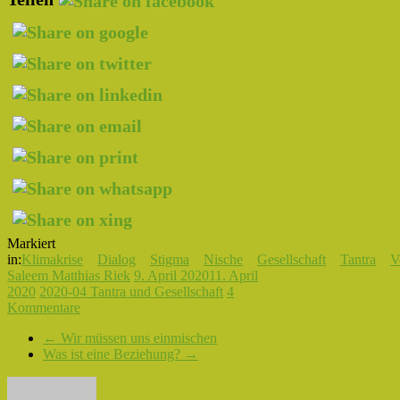
Markiert
in:
Klimakrise
Dialog
Stigma
Nische
Gesellschaft
Tantra
V
Saleem Matthias Riek
9. April 2020
11. April
2020
2020-04 Tantra und Gesellschaft
4
Kommentare
←
Wir müssen uns einmischen
Was ist eine Beziehung?
→