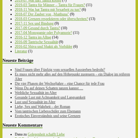
2019-07 Was darf Tantra kosten
(7)
2019-03 Tantra für Männer – Tantra für Frauen?
(11)
2018-11 Was hat Tantra mit Sexarbeit zu tun?
(6)
2018-07 Der Zauber von „Maithuna"
(9)
2018-03 Grenzen respektieren oder überschreiten?
(13)
2017-11 Sex und Bindung
(9)
2017-09 Gesund durch Tantra?
(10)
2017-04 Monogamie oder Polyamorie?
(11)
2016-12 Tantra im Alltag
(14)
2016-09 Tantrische Sexualität
(9)
2016-02 Shiva und Shakti als Vorbilder
(6)
Literatur
(1)
Neueste Beiträge
Sind Frauen über Fünfzig vom sexuellen Aussterben bedroht?
Es muss nicht mehr alles auf den Höhepunkt zusteuern – ein Dialog im reiferen
Alter
Die vier Phasen der Wechseljahre – eine Chance für jede Frau
Wenn Du auf deinen Schatten tanzen kannst …
Weibliche Sexualität im Alter
Gesunde Lust mit Achtsamkeit und Langsamkeit
Lust und Sexualität im Alter
Liebe, Sex und Wahrheit – der Roman
Vom tantrischen Liebesschüler zum Ehemann
Erotisches Einverständnis und seine Grenzen
Neueste Kommentare
Dana
zu
Gelegenheit schafft Liebe