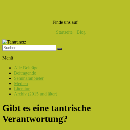
Finde uns auf
Startseite
Blog
Tantranetz
Menü
Verbindung
Alle Beiträge
in
Beitragende
Liebe,
Seminaranbieter
Eros
Medien
und
Literatur
Tantra
Archiv (2015 und älter)
Gibt es eine tantrische
Verantwortung?