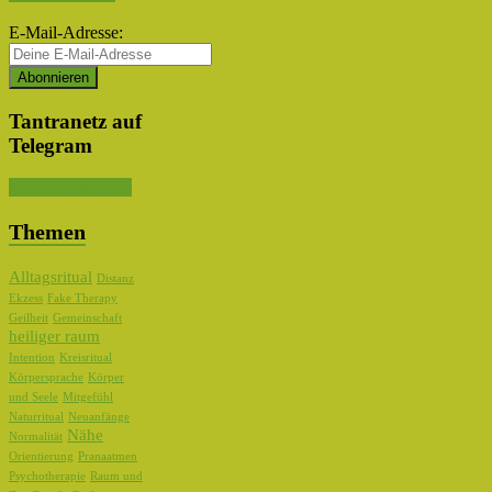
E-Mail-Adresse:
Tantranetz auf
Telegram
Kanal abonnieren
Themen
Alltagsritual
Distanz
Ekzess
Fake Therapy
Geilheit
Gemeinschaft
heiliger raum
Intention
Kreisritual
Körpersprache
Körper
und Seele
Mitgefühl
Naturritual
Neuanfänge
Nähe
Normalität
Orientierung
Pranaatmen
Psychotherapie
Raum und