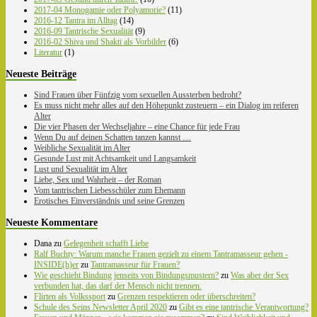
2017-04 Monogamie oder Polyamorie?
(11)
2016-12 Tantra im Alltag
(14)
2016-09 Tantrische Sexualität
(9)
2016-02 Shiva und Shakti als Vorbilder
(6)
Literatur
(1)
Neueste Beiträge
Sind Frauen über Fünfzig vom sexuellen Aussterben bedroht?
Es muss nicht mehr alles auf den Höhepunkt zusteuern – ein Dialog im reiferen
Alter
Die vier Phasen der Wechseljahre – eine Chance für jede Frau
Wenn Du auf deinen Schatten tanzen kannst …
Weibliche Sexualität im Alter
Gesunde Lust mit Achtsamkeit und Langsamkeit
Lust und Sexualität im Alter
Liebe, Sex und Wahrheit – der Roman
Vom tantrischen Liebesschüler zum Ehemann
Erotisches Einverständnis und seine Grenzen
Neueste Kommentare
Dana
zu
Gelegenheit schafft Liebe
Ralf Buchty: Warum manche Frauen gezielt zu einem Tantramasseur gehen -
INSIDE(h)er
zu
Tantramasseur für Frauen?
Wie geschieht Bindung jenseits von Bindungsmustern?
zu
Was aber der Sex
verbunden hat, das darf der Mensch nicht trennen.
Flirten als Volkssport
zu
Grenzen respektieren oder überschreiten?
Schule des Seins Newsletter April 2020
zu
Gibt es eine tantrische Verantwortung?