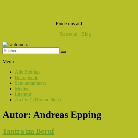
Finde uns auf
Startseite
Blog
Tantranetz
Menü
Verbindung
Alle Beiträge
in
Beitragende
Liebe,
Seminaranbieter
Eros
Medien
und
Literatur
Tantra
Archiv (2015 und älter)
Autor:
Andreas Epping
Tantra im Beruf