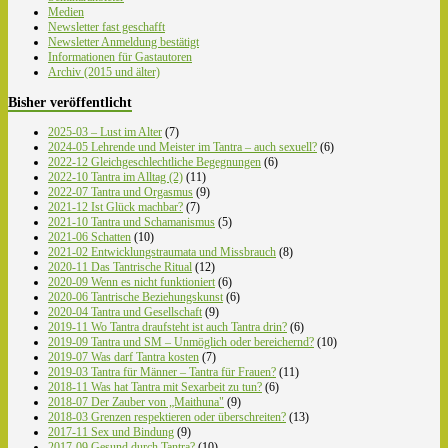
Medien
Newsletter fast geschafft
Newsletter Anmeldung bestätigt
Informationen für Gastautoren
Archiv (2015 und älter)
Bisher veröffentlicht
2025-03 – Lust im Alter
(7)
2024-05 Lehrende und Meister im Tantra – auch sexuell?
(6)
2022-12 Gleichgeschlechtliche Begegnungen
(6)
2022-10 Tantra im Alltag (2)
(11)
2022-07 Tantra und Orgasmus
(9)
2021-12 Ist Glück machbar?
(7)
2021-10 Tantra und Schamanismus
(5)
2021-06 Schatten
(10)
2021-02 Entwicklungstraumata und Missbrauch
(8)
2020-11 Das Tantrische Ritual
(12)
2020-09 Wenn es nicht funktioniert
(6)
2020-06 Tantrische Beziehungskunst
(6)
2020-04 Tantra und Gesellschaft
(9)
2019-11 Wo Tantra draufsteht ist auch Tantra drin?
(6)
2019-09 Tantra und SM – Unmöglich oder bereichernd?
(10)
2019-07 Was darf Tantra kosten
(7)
2019-03 Tantra für Männer – Tantra für Frauen?
(11)
2018-11 Was hat Tantra mit Sexarbeit zu tun?
(6)
2018-07 Der Zauber von „Maithuna"
(9)
2018-03 Grenzen respektieren oder überschreiten?
(13)
2017-11 Sex und Bindung
(9)
2017-09 Gesund durch Tantra?
(10)