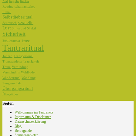
Zeit
Regeln
Risiko
Routine
schamanisches
Ritual
Selbstlieberitual
sexuelle
Sexrausch
Lust
Shiva und Shakti
Sicherheit
Stellvertreter
Stopp
Tantraritual
Tanzen
Transpersonal
Transzendenz
Traurigkeit
Treue
Verbindung
Versständnis
Waldbaden
Wanderritual
Wandlung
Zeugenschaft
Übergangsritual
Übergänge
Seiten
Willkommen im Tantranetz
Impressum & Disclaimer
Datenschutzerklärung
Blog
Beitragende
Seminaranbieter