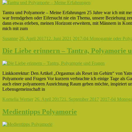
Tantra und Polyamorie – Meine Erfahrungen 25 Jahre war ich mit m
war fremdgehen oder Eifersucht nie ein Thema, unsere Beziehung zer
dann etwas erleben, meinen Horizont erweitern, mit Männern in Kon
mich mit zum
Susanne
26. April 2017
12. Juni 2021
2017-04 Monogamie oder Poly
Die Liebe erinnern – Tantra, Polyamorie 
Linkkorrektur: Den Artikel „Orgasmus als Reset im Gehirn“ von Yatro
Polyamorie und Fragen Vor kurzem verbrachte ich einige Tage als Gas
auch einer polyamoren Ausrichtung Raum geben möchte, inspiriert und
Lebensgemeinschaft in
Kornelia Werner
26. April 2017
21. September 2017
2017-04 Monoga
Medientipps Polyamorie