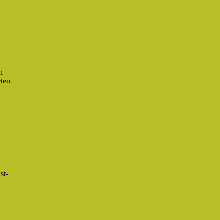
n
rten
st-