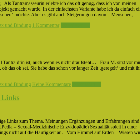
 Als Tantramasseurin erlebte ich das oft genug, dass ich von meinen
ekt gemacht wurde. In der einfachsten Variante habe ich da einfach e
bschen‘ möchte. Aber es gibt auch Steigerungen davon – Menschen,
ex und Bindung
1 Kommentar
Weiterlesen →
l Tantra drin ist, auch wenn es nicht draufsteht… Frau M. sitzt vor mi
 ob das ok sei. Sie habe das schon vor langer Zeit ‚geregelt‘ und mit i
ex und Bindung
Keine Kommentare
Weiterlesen →
 Links
inige Links zum Thema. Meinungen Ergänzungen und Erfahrungen sind 
ia – Sexual-Medizinische Enzyklopädie) Sexualität spielt in einer
rdings nicht auf die Häufigkeit an. Vom Himmel auf Erden – Wissen wi