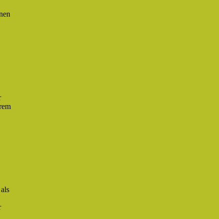
inen
r
hrem
als
r