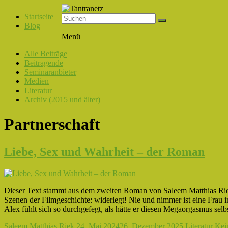
Startseite
Blog
Tantranetz
Menü
Verbindung
Alle Beiträge
in
Beitragende
Liebe,
Seminaranbieter
Eros
Medien
und
Literatur
Tantra
Archiv (2015 und älter)
Partnerschaft
Liebe, Sex und Wahrheit – der Roman
Dieser Text stammt aus dem zweiten Roman von Saleem Matthias Riek
Szenen der Filmgeschichte: widerlegt! Nie und nimmer ist eine Frau i
Alex fühlt sich so durchgefegt, als hätte er diesen Megaorgasmus selbs
Saleem Matthias Riek
24. Mai 2024
26. Dezember 2025
Literatur
Kei