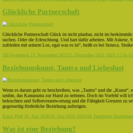
Glückliche Partnerschaft
Glückliche Partnerschaft Glück ist nicht planbar, nicht im herkömmli
suchen. Oder die Erleuchtung. Und hart dafür arbeiten. Mit Askese, 
zufrieden mit seinem Los, egal was es ist“, heißt es bei Seneca. Stoik
Till Ferneburg
23. November 2021
15. Dezember 2021
2021-12 Ist G
Beziehungskunst, Tantra und Liebeslust
Wenn es darum geht zu beschreiben, was „Tantra“ und die „Kunst“, e
umhin, das Kamasutra zur Hand zu nehmen. Doch im Vorfeld will ich
beleuchten und Selbstverantwortung und die Fähigkeit Grenzen zu set
gegenseitig förderliche Beziehung aufzeigen.
Klaus Peill
16. Juni 2020
19. Juni 2020
2020-06 Tantrische Beziehun
Was ist eine Beziehung?