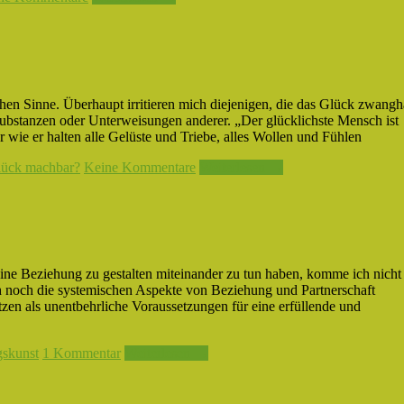
chen Sinne. Überhaupt irritieren mich diejenigen, die das Glück zwangh
Substanzen oder Unterweisungen anderer. „Der glücklichste Mensch ist
er wie er halten alle Gelüste und Triebe, alles Wollen und Fühlen
lück machbar?
Keine Kommentare
Weiterlesen →
ine Beziehung zu gestalten miteinander zu tun haben, komme ich nicht
 noch die systemischen Aspekte von Beziehung und Partnerschaft
zen als unentbehrliche Voraussetzungen für eine erfüllende und
gskunst
1 Kommentar
Weiterlesen →