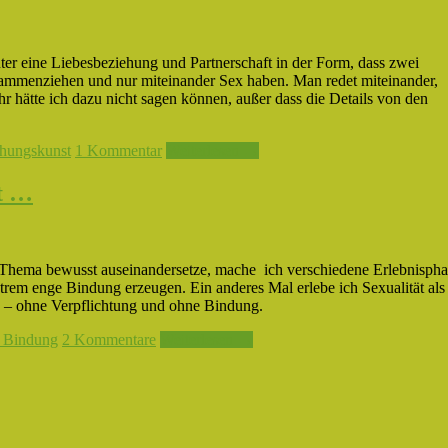
er eine Liebesbeziehung und Partnerschaft in der Form, dass zwei
ammenziehen und nur miteinander Sex haben. Man redet miteinander,
ehr hätte ich dazu nicht sagen können, außer dass die Details von den
ehungskunst
1 Kommentar
Weiterlesen →
ht …
m Thema bewusst auseinandersetze, mache ich verschiedene Erlebnisph
extrem enge Bindung erzeugen. Ein anderes Mal erlebe ich Sexualität als
ge – ohne Verpflichtung und ohne Bindung.
 Bindung
2 Kommentare
Weiterlesen →