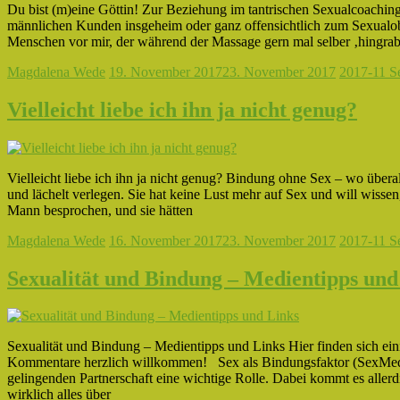
Du bist (m)eine Göttin! Zur Beziehung im tantrischen Sexualcoaching
männlichen Kunden insgeheim oder ganz offensichtlich zum Sexualobj
Menschen vor mir, der während der Massage gern mal selber ‚hingra
Magdalena Wede
19. November 2017
23. November 2017
2017-11 S
Vielleicht liebe ich ihn ja nicht genug?
Vielleicht liebe ich ihn ja nicht genug? Bindung ohne Sex – wo überal
und lächelt verlegen. Sie hat keine Lust mehr auf Sex und will wissen,
Mann besprochen, und sie hätten
Magdalena Wede
16. November 2017
23. November 2017
2017-11 S
Sexualität und Bindung – Medientipps und
Sexualität und Bindung – Medientipps und Links Hier finden sich e
Kommentare herzlich willkommen! Sex als Bindungsfaktor (SexMedPed
gelingenden Partnerschaft eine wichtige Rolle. Dabei kommt es alle
wirklich alles über