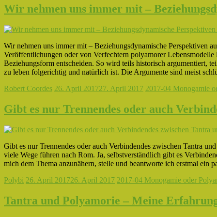
Wir nehmen uns immer mit – Beziehungsd
Wir nehmen uns immer mit – Beziehungsdynamische Perspektiven auf
Veröffentlichungen oder von Verfechtern polyamorer Lebensmodelle 
Beziehungsform entscheiden. So wird teils historisch argumentiert, t
zu leben folgerichtig und natürlich ist. Die Argumente sind meist schl
Robert Coordes
26. April 2017
27. April 2017
2017-04 Monogamie od
Gibt es nur Trennendes oder auch Verbin
Gibt es nur Trennendes oder auch Verbindendes zwischen Tantra und 
viele Wege führen nach Rom. Ja, selbstverständlich gibt es Verbinden
mich dem Thema anzunähern, stelle und beantworte ich erstmal ein paa
Polybi
26. April 2017
26. April 2017
2017-04 Monogamie oder Polya
Tantra und Polyamorie – Meine Erfahrun