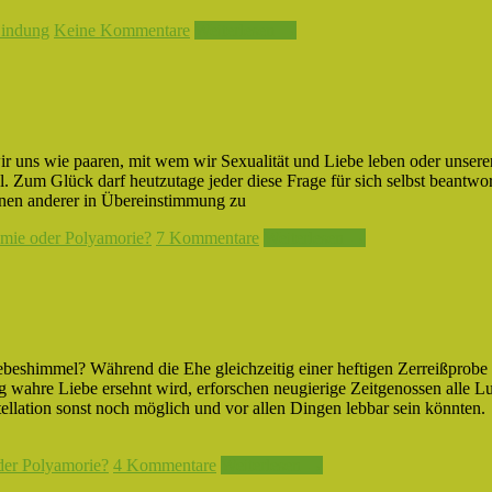
Bindung
Keine Kommentare
Weiterlesen →
ir uns wie paaren, mit wem wir Sexualität und Liebe leben oder unsere
hl. Zum Glück darf heutzutage jeder diese Frage für sich selbst beantwo
denen anderer in Übereinstimmung zu
ie oder Polyamorie?
7 Kommentare
Weiterlesen →
iebeshimmel? Während die Ehe gleichzeitig einer heftigen Zerreißprobe
zig wahre Liebe ersehnt wird, erforschen neugierige Zeitgenossen alle Lu
ellation sonst noch möglich und vor allen Dingen lebbar sein könnten.
er Polyamorie?
4 Kommentare
Weiterlesen →