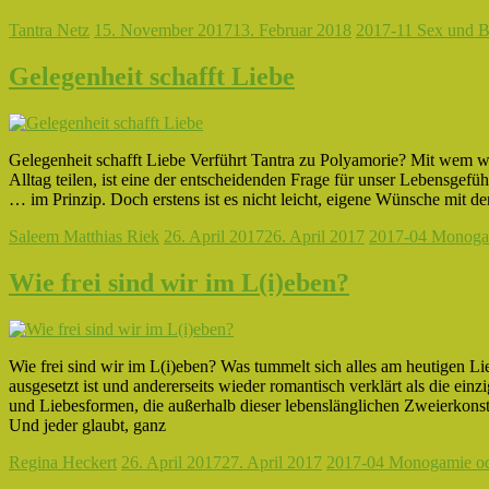
Tantra Netz
15. November 2017
13. Februar 2018
2017-11 Sex und 
Gelegenheit schafft Liebe
Gelegenheit schafft Liebe Verführt Tantra zu Polyamorie? Mit wem w
Alltag teilen, ist eine der entscheidenden Frage für unser Lebensgefü
… im Prinzip. Doch erstens ist es nicht leicht, eigene Wünsche mit 
Saleem Matthias Riek
26. April 2017
26. April 2017
2017-04 Monogam
Wie frei sind wir im L(i)eben?
Wie frei sind wir im L(i)eben? Was tummelt sich alles am heutigen L
ausgesetzt ist und andererseits wieder romantisch verklärt als die ein
und Liebesformen, die außerhalb dieser lebenslänglichen Zweierkonst
Und jeder glaubt, ganz
Regina Heckert
26. April 2017
27. April 2017
2017-04 Monogamie od