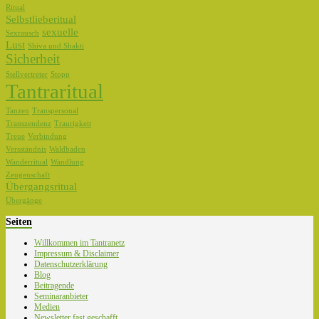
Ritual
Selbstlieberitual
sexuelle
Sexrausch
Lust
Shiva und Shakti
Sicherheit
Stellvertreter
Stopp
Tantraritual
Tanzen
Transpersonal
Transzendenz
Traurigkeit
Treue
Verbindung
Versständnis
Waldbaden
Wanderritual
Wandlung
Zeugenschaft
Übergangsritual
Übergänge
Seiten
Willkommen im Tantranetz
Impressum & Disclaimer
Datenschutzerklärung
Blog
Beitragende
Seminaranbieter
Medien
Newsletter fast geschafft