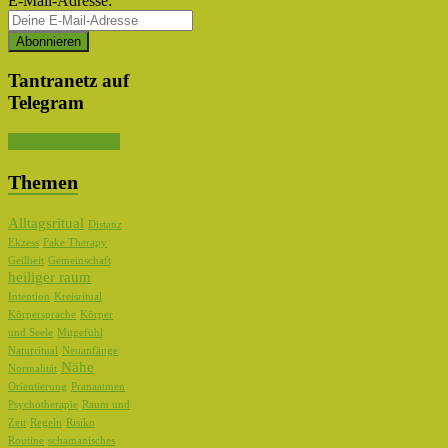
E-Mail-Adresse:
Tantranetz auf
Telegram
Kanal abonnieren
Themen
Alltagsritual
Distanz
Ekzess
Fake Therapy
Geilheit
Gemeinschaft
heiliger raum
Intention
Kreisritual
Körpersprache
Körper
und Seele
Mitgefühl
Naturritual
Neuanfänge
Nähe
Normalität
Orientierung
Pranaatmen
Psychotherapie
Raum und
Zeit
Regeln
Risiko
Routine
schamanisches