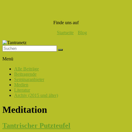
Finde uns auf
Startseite
Blog
Tantranetz
Menü
Verbindung
Alle Beiträge
in
Beitragende
Liebe,
Seminaranbieter
Eros
Medien
und
Literatur
Tantra
Archiv (2015 und älter)
Meditation
Tantrischer Putzteufel