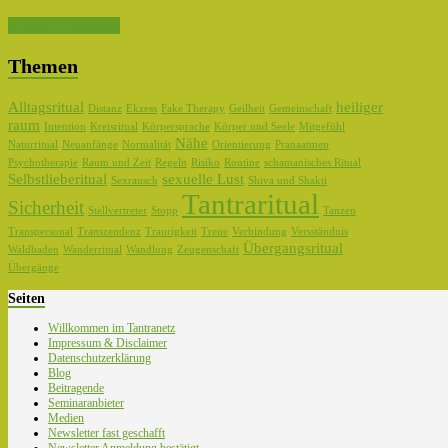
Kanal abonnieren
Themen
Alltagsritual
heiliger
Distanz
Ekzess
Fake Therapy
Geilheit
Gemeinschaft
raum
Intention
Kreisritual
Körpersprache
Körper und Seele
Mitgefühl
Nähe
Naturritual
Neuanfänge
Normalität
Orientierung
Pranaatmen
Psychotherapie
Raum und Zeit
Regeln
Risiko
Routine
schamanisches Ritual
Selbstlieberitual
sexuelle Lust
Sexrausch
Shiva und Shakti
Tantraritual
Sicherheit
Stellvertreter
Stopp
Tanzen
Transpersonal
Transzendenz
Traurigkeit
Treue
Verbindung
Versständnis
Übergangsritual
Waldbaden
Wanderritual
Wandlung
Zeugenschaft
Übergänge
Seiten
Willkommen im Tantranetz
Impressum & Disclaimer
Datenschutzerklärung
Blog
Beitragende
Seminaranbieter
Medien
Newsletter fast geschafft
Newsletter Anmeldung bestätigt