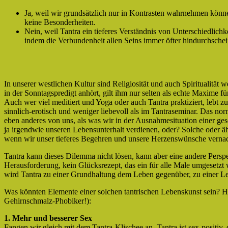
Ja, weil wir grundsätzlich nur in Kontrasten wahrnehmen können
keine Besonderheiten.
Nein, weil Tantra ein tieferes Verständnis von Unterschiedlichk
indem die Verbundenheit allen Seins immer öfter hindurchschei
In unserer westlichen Kultur sind Religiosität und auch Spiritualit
in der Sonntagspredigt anhört, gilt ihm nur selten als echte Maxime fü
Auch wer viel meditiert und Yoga oder auch Tantra praktiziert, lebt
sinnlich-erotisch und weniger liebevoll als im Tantraseminar. Das nor
eben anderes von uns, als was wir in der Ausnahmesituation einer ge
ja irgendwie unseren Lebensunterhalt verdienen, oder? Solche oder ähn
wenn wir unser tieferes Begehren und unsere Herzenswünsche vernach
Tantra kann dieses Dilemma nicht lösen, kann aber eine andere Perspekt
Herausforderung, kein Glücksrezept, das ein für alle Male umgesetz
wird Tantra zu einer Grundhaltung dem Leben gegenüber, zu einer Leb
Was könnten Elemente einer solchen tantrischen Lebenskunst sein? H
Gehirnschmalz-Phobiker!):
1. Mehr und besserer Sex
Fangen wir gleich mit dem Tantra-Klischee an. Tantra ist sex-positiv, 