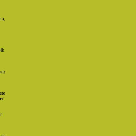
nn,
olk
wir
ete
er
r
als