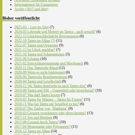
Informationen für Gastautoren
Archiv (2015 und älter)
Bisher veröffentlicht
2025-03 – Lust im Alter
(7)
2024-05 Lehrende und Meister im Tantra – auch sexuell?
(6)
2022-12 Gleichgeschlechtliche Begegnungen
(6)
2022-10 Tantra im Alltag (2)
(11)
2022-07 Tantra und Orgasmus
(9)
2021-12 Ist Glück machbar?
(7)
2021-10 Tantra und Schamanismus
(5)
2021-06 Schatten
(10)
2021-02 Entwicklungstraumata und Missbrauch
(8)
2020-11 Das Tantrische Ritual
(12)
2020-09 Wenn es nicht funktioniert
(6)
2020-06 Tantrische Beziehungskunst
(6)
2020-04 Tantra und Gesellschaft
(9)
2019-11 Wo Tantra draufsteht ist auch Tantra drin?
(6)
2019-09 Tantra und SM – Unmöglich oder bereichernd?
(10)
2019-07 Was darf Tantra kosten
(7)
2019-03 Tantra für Männer – Tantra für Frauen?
(11)
2018-11 Was hat Tantra mit Sexarbeit zu tun?
(6)
2018-07 Der Zauber von „Maithuna"
(9)
2018-03 Grenzen respektieren oder überschreiten?
(13)
2017-11 Sex und Bindung
(9)
2017-09 Gesund durch Tantra?
(10)
2017-04 Monogamie oder Polyamorie?
(11)
2016-12 Tantra im Alltag
(14)