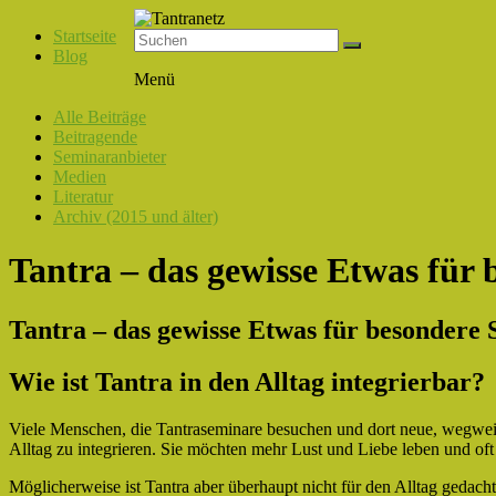
Startseite
Blog
Tantranetz
Menü
Verbindung
Alle Beiträge
in
Beitragende
Liebe,
Seminaranbieter
Eros
Medien
und
Literatur
Tantra
Archiv (2015 und älter)
Tantra – das gewisse Etwas für
Tantra – das gewisse Etwas für besondere
Wie ist Tantra in den Alltag integrierbar?
Viele Menschen, die Tantraseminare besuchen und dort neue, wegwei
Alltag zu integrieren. Sie möchten mehr Lust und Liebe leben und oft 
Möglicherweise ist Tantra aber überhaupt nicht für den Alltag gedach