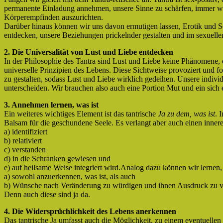
permanente Einladung annehmen, unsere Sinne zu schärfen, immer wi
Körperempfinden auszurichten.
Darüber hinaus können wir uns davon ermutigen lassen, Erotik und S
entdecken, unsere Beziehungen prickelnder gestalten und im sexuelle
2. Die Universalität von Lust und Liebe entdecken
In der Philosophie des Tantra sind Lust und Liebe keine Phänomene, 
universelle Prinzipien des Lebens. Diese Sichtweise provoziert und f
zu gestalten, sodass Lust und Liebe wirklich gedeihen. Unsere indivi
unterscheiden. Wir brauchen also auch eine Portion Mut und ein sich
3. Annehmen lernen, was ist
Ein weiteres wichtiges Element ist das tantrische
Ja zu dem, was ist
. 
Balsam für die geschundene Seele. Es verlangt aber auch einen inne
a) identifiziert
b) relativiert
c) verstanden
d) in die Schranken gewiesen und
e) auf heilsame Weise integriert wird.Analog dazu können wir lernen
a) sowohl anzuerkennen, was ist, als auch
b) Wünsche nach Veränderung zu würdigen und ihnen Ausdruck zu ve
Denn auch diese sind ja da.
4. Die Widersprüchlichkeit des Lebens anerkennen
Das tantrische Ja umfasst auch die Möglichkeit, zu einem eventuellen