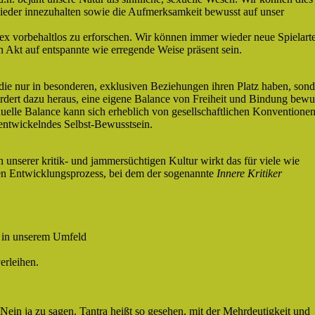
eder innezuhalten sowie die Aufmerksamkeit bewusst auf unser
ex vorbehaltlos zu erforschen. Wir können immer wieder neue Spielart
n Akt auf entspannte wie erregende Weise präsent sein.
die nur in besonderen, exklusiven Beziehungen ihren Platz haben, son
ordert dazu heraus, eine eigene Balance von Freiheit und Bindung bewu
duelle Balance kann sich erheblich von gesellschaftlichen Konventione
 entwickelndes Selbst-Bewusstsein.
In unserer kritik- und jammersüchtigen Kultur wirkt das für viele wie
ren Entwicklungsprozess, bei dem der sogenannte
Innere Kritiker
, in unserem Umfeld
rleihen.
 Nein ja zu sagen. Tantra heißt so gesehen, mit der Mehrdeutigkeit und