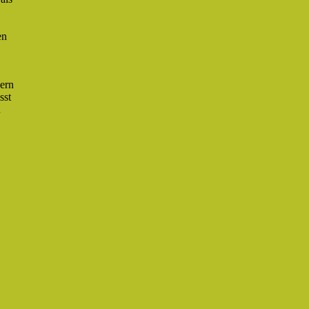
en
dern
sst
n