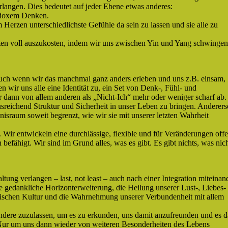
erlangen. Dies bedeutet auf jeder Ebene etwas anderes:
radoxem Denken.
 Herzen unterschiedlichste Gefühle da sein zu lassen und sie alle zu
itäten voll auszukosten, indem wir uns zwischen Yin und Yang schwingen
 auch wenn wir das manchmal ganz anders erleben und uns z.B. einsam,
n wir uns alle eine Identität zu, ein Set von Denk-, Fühl- und
ir dann von allem anderen als „Nicht-Ich“ mehr oder weniger scharf ab.
usreichend Struktur und Sicherheit in unser Leben zu bringen. Andererse
lebnisraum soweit begrenzt, wie wir sie mit unserer letzten Wahrheit
ir entwickeln eine durchlässige, flexible und für Veränderungen off
befähigt. Wir sind im Grund alles, was es gibt. Es gibt nichts, was nic
ng verlangen – last, not least – auch nach einer Integration miteinand
ie gedankliche Horizonterweiterung, die Heilung unserer Lust-, Liebes-
tischen Kultur und die Wahrnehmung unserer Verbundenheit mit allem
ndere zuzulassen, um es zu erkunden, uns damit anzufreunden und es 
. Nur um uns dann wieder von weiteren Besonderheiten des Lebens