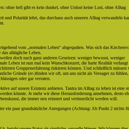
: ohne hell gibt es kein dunkel, ohne Unlust keine Lust, ohne Alltag
eit und Polarität lehrt, das durchaus auch unseren Alltag verwandeln ka
nt.
ät weitgehend vom „normalen Leben“ abgespalten. Was sich das Kirchenv
r das alltägliche Leben.
 zuweilen doch nach ganz anderen Gesetzen: weniger bewusst, weniger
male Leben ist nun mal kein Wunschkonzert, die harte Realität verlangt
schützten Gruppenerfahrung riskieren können. Und schließlich müssen 
liche Gründe (er-)finden wir oft, um uns nicht als Versager zu fühlen,
lässigen oder gar verraten.
ive auf unsere Existenz anbieten. Tantra im Alltag zu leben ist eine st
t werden könnte. Je mehr wir diese Herausforderung annehmen, desto eh
enskunst, die immer neu erinnert und verinnerlicht werden will.
ier ein paar grundsätzliche Anregungen (Achtung: Ab Punkt 2 nichts fü
d.h. bejaht unsere Natur als sinnliche, sexuelle Wesen. Wir können dies 