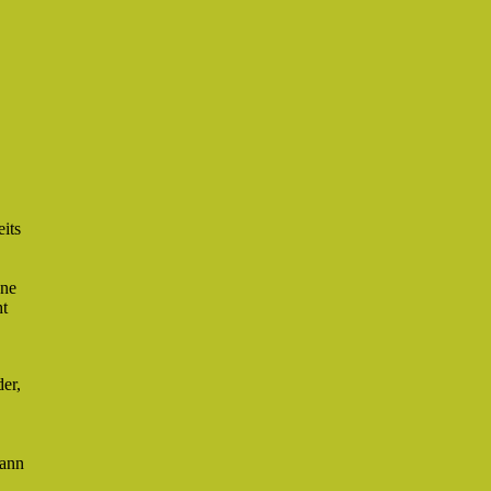
its
ene
ht
er,
dann