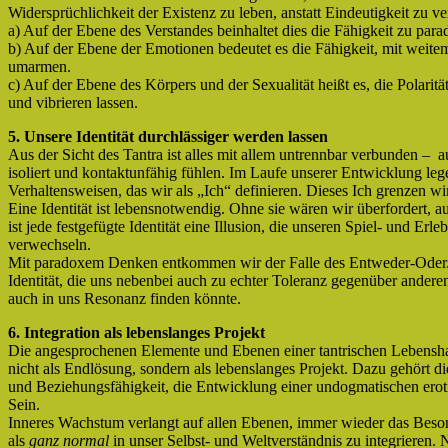
Widersprüchlichkeit der Existenz zu leben, anstatt Eindeutigkeit zu v
a) Auf der Ebene des Verstandes beinhaltet dies die Fähigkeit zu pa
b) Auf der Ebene der Emotionen bedeutet es die Fähigkeit, mit weitem
umarmen.
c) Auf der Ebene des Körpers und der Sexualität heißt es, die Polar
und vibrieren lassen.
5. Unsere Identität durchlässiger werden lassen
Aus der Sicht des Tantra ist alles mit allem untrennbar verbunden –
isoliert und kontaktunfähig fühlen. Im Laufe unserer Entwicklung lege
Verhaltensweisen, das wir als „Ich“ definieren. Dieses Ich grenzen w
Eine Identität ist lebensnotwendig. Ohne sie wären wir überfordert, a
ist jede festgefügte Identität eine Illusion, die unseren Spiel- und Er
verwechseln.
Mit paradoxem Denken entkommen wir der Falle des Entweder-Oder. W
Identität, die uns nebenbei auch zu echter Toleranz gegenüber anderen 
auch in uns Resonanz finden könnte.
6. Integration als lebenslanges Projekt
Die angesprochenen Elemente und Ebenen einer tantrischen Lebenshaltu
nicht als Endlösung, sondern als lebenslanges Projekt. Dazu gehört d
und Beziehungsfähigkeit, die Entwicklung einer undogmatischen ero
Sein.
Inneres Wachstum verlangt auf allen Ebenen, immer wieder das Beso
als
ganz normal
in unser Selbst- und Weltverständnis zu integrieren