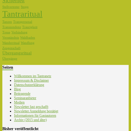
Sicherheit
Stellvertreter
Stopp
Tantraritual
Tanzen
Transpersonal
Transzendenz
Traurigkeit
Treue
Verbindung
Versständnis
Waldbaden
Wanderritual
Wandlung
Zeugenschaft
Übergangsritual
Übergänge
Seiten
Willkommen im Tantranetz
Impressum & Disclaimer
Datenschutzerklärung
Blog
Beitragende
Seminaranbieter
Medien
Newsletter fast geschafft
Newsletter Anmeldung bestätigt
Informationen für Gastautoren
Archiv (2015 und älter)
Bisher veröffentlicht