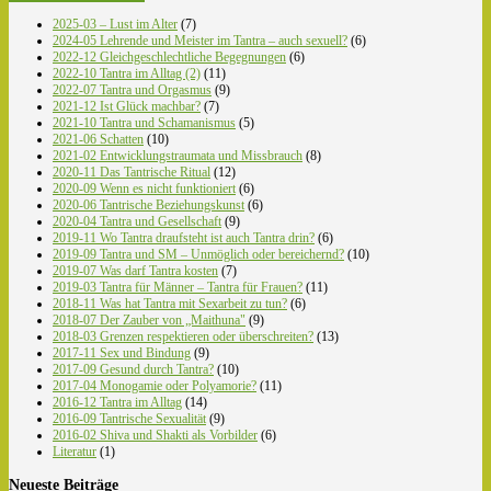
2025-03 – Lust im Alter
(7)
2024-05 Lehrende und Meister im Tantra – auch sexuell?
(6)
2022-12 Gleichgeschlechtliche Begegnungen
(6)
2022-10 Tantra im Alltag (2)
(11)
2022-07 Tantra und Orgasmus
(9)
2021-12 Ist Glück machbar?
(7)
2021-10 Tantra und Schamanismus
(5)
2021-06 Schatten
(10)
2021-02 Entwicklungstraumata und Missbrauch
(8)
2020-11 Das Tantrische Ritual
(12)
2020-09 Wenn es nicht funktioniert
(6)
2020-06 Tantrische Beziehungskunst
(6)
2020-04 Tantra und Gesellschaft
(9)
2019-11 Wo Tantra draufsteht ist auch Tantra drin?
(6)
2019-09 Tantra und SM – Unmöglich oder bereichernd?
(10)
2019-07 Was darf Tantra kosten
(7)
2019-03 Tantra für Männer – Tantra für Frauen?
(11)
2018-11 Was hat Tantra mit Sexarbeit zu tun?
(6)
2018-07 Der Zauber von „Maithuna"
(9)
2018-03 Grenzen respektieren oder überschreiten?
(13)
2017-11 Sex und Bindung
(9)
2017-09 Gesund durch Tantra?
(10)
2017-04 Monogamie oder Polyamorie?
(11)
2016-12 Tantra im Alltag
(14)
2016-09 Tantrische Sexualität
(9)
2016-02 Shiva und Shakti als Vorbilder
(6)
Literatur
(1)
Neueste Beiträge