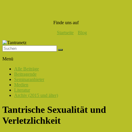
Finde uns auf
Startseite
Blog
Tantranetz
Menü
Verbindung
Alle Beiträge
in
Beitragende
Liebe,
Seminaranbieter
Eros
Medien
und
Literatur
Tantra
Archiv (2015 und älter)
Tantrische Sexualität und
Verletzlichkeit