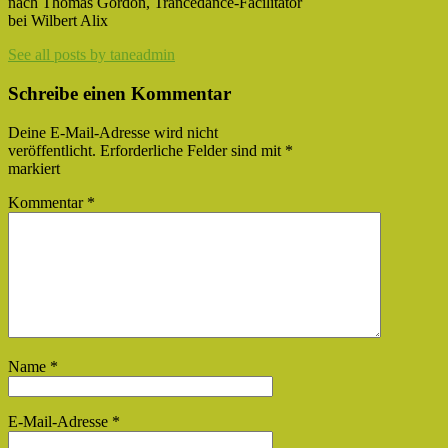
nach Thomas Gordon, Trancedance-Facilitator
bei Wilbert Alix
See all posts by taneadmin
Schreibe einen Kommentar
Deine E-Mail-Adresse wird nicht
veröffentlicht.
Erforderliche Felder sind mit
*
markiert
Kommentar
*
Name
*
E-Mail-Adresse
*