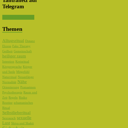
Tantranetz auf
Telegram
Kanal abonnieren
Themen
Alltagsritual
Distanz
Ekzess
Fake Therapy
Geilheit
Gemeinschaft
heiliger raum
Intention
Kreisritual
Körpersprache
Körper
und Seele
Mitgefühl
Naturritual
Neuanfänge
Nähe
Normalität
Orientierung
Pranaatmen
Psychotherapie
Raum und
Zeit
Regeln
Risiko
Routine
schamanisches
Ritual
Selbstlieberitual
sexuelle
Sexrausch
Lust
Shiva und Shakti