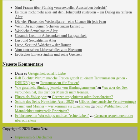
Sind Frauen über Fünfzig vom sexuellen Aussterben bedroht?
Es muss nicht mehr alles auf den Höhepunkt zusteuern – ein Dialog im reiferen
Alter
Die vier Phasen der Wechseljahre – eine Chance für jede Frau
Wenn Du auf deinen Schatten tanzen kannst …
Weibliche Sexualität im Alter
Gesunde Lust mit Achtsamkeit und Langsamkeit
Lust und Sexualität im Alter
Liebe, Sex und Wahrheit – der Roman
Vom tantrischen Liebesschüler zum Ehemann
Erotisches Einverständnis und seine Grenzen
Neueste Kommentare
Dana
zu
Gelegenheit schafft Liebe
Ralf Buchty: Warum manche Frauen gezielt zu einem Tantramasseur gehen -
INSIDE(h)er
zu
Tantramasseur für Frauen?
Wie geschieht Bindung jenseits von Bindungsmustern?
zu
Was aber der Sex
verbunden hat, das darf der Mensch nicht trennen.
Flirten als Volkssport
zu
Grenzen respektieren oder überschreiten?
Schule des Seins Newsletter April 2020
zu
Gibt es eine tantrische Verantwortung?
Frauen und Männer – wie kommen sie zusammen?
zu
Sind Weiblichkeit und
Männlichkeit universelle Prinzipien?
Erfahrungen in Workshops und das "echte Leben"
zu
Grenzen respektieren oder
überschreiten?
Copyright © 2026 Tantra Netz
Impressum & Disclaimer