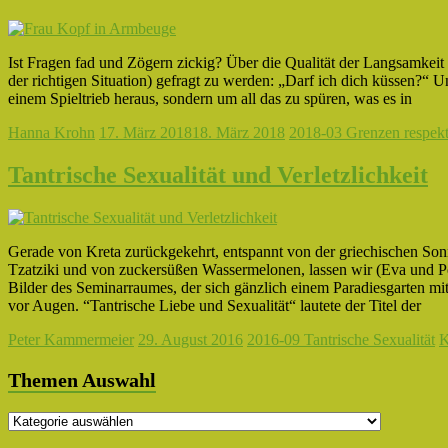
Ist Fragen fad und Zögern zickig? Über die Qualität der Langsamkeit
der richtigen Situation) gefragt zu werden: „Darf ich dich küssen?“
einem Spieltrieb heraus, sondern um all das zu spüren, was es in
Hanna Krohn
17. März 2018
18. März 2018
2018-03 Grenzen respekti
Tantrische Sexualität und Verletzlichkeit
Gerade von Kreta zurückgekehrt, entspannt von der griechischen S
Tzatziki und von zuckersüßen Wassermelonen, lassen wir (Eva und Pet
Bilder des Seminarraumes, der sich gänzlich einem Paradiesgarten m
vor Augen. “Tantrische Liebe und Sexualität“ lautete der Titel der
Peter Kammermeier
29. August 2016
2016-09 Tantrische Sexualität
K
Themen Auswahl
Themen
Auswahl