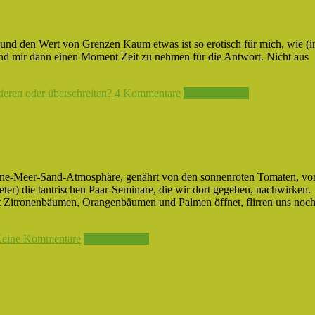
 und den Wert von Grenzen Kaum etwas ist so erotisch für mich, wie (i
 Und mir dann einen Moment Zeit zu nehmen für die Antwort. Nicht aus
eren oder überschreiten?
4 Kommentare
Weiterlesen →
onne-Meer-Sand-Atmosphäre, genährt von den sonnenroten Tomaten, vo
er) die tantrischen Paar-Seminare, die wir dort gegeben, nachwirken.
it Zitronenbäumen, Orangenbäumen und Palmen öffnet, flirren uns noc
eine Kommentare
Weiterlesen →