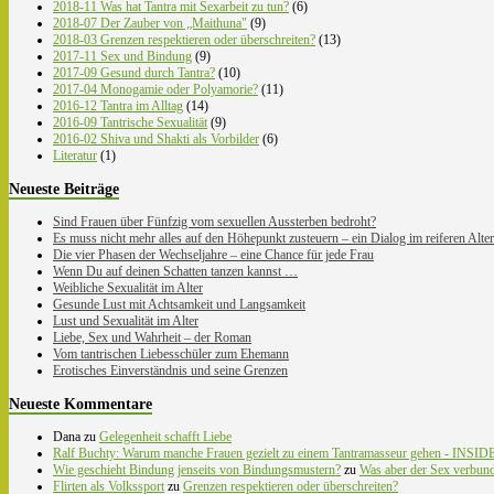
2018-11 Was hat Tantra mit Sexarbeit zu tun?
(6)
2018-07 Der Zauber von „Maithuna"
(9)
2018-03 Grenzen respektieren oder überschreiten?
(13)
2017-11 Sex und Bindung
(9)
2017-09 Gesund durch Tantra?
(10)
2017-04 Monogamie oder Polyamorie?
(11)
2016-12 Tantra im Alltag
(14)
2016-09 Tantrische Sexualität
(9)
2016-02 Shiva und Shakti als Vorbilder
(6)
Literatur
(1)
Neueste Beiträge
Sind Frauen über Fünfzig vom sexuellen Aussterben bedroht?
Es muss nicht mehr alles auf den Höhepunkt zusteuern – ein Dialog im reiferen Alter
Die vier Phasen der Wechseljahre – eine Chance für jede Frau
Wenn Du auf deinen Schatten tanzen kannst …
Weibliche Sexualität im Alter
Gesunde Lust mit Achtsamkeit und Langsamkeit
Lust und Sexualität im Alter
Liebe, Sex und Wahrheit – der Roman
Vom tantrischen Liebesschüler zum Ehemann
Erotisches Einverständnis und seine Grenzen
Neueste Kommentare
Dana
zu
Gelegenheit schafft Liebe
Ralf Buchty: Warum manche Frauen gezielt zu einem Tantramasseur gehen - INSIDE
Wie geschieht Bindung jenseits von Bindungsmustern?
zu
Was aber der Sex verbunde
Flirten als Volkssport
zu
Grenzen respektieren oder überschreiten?