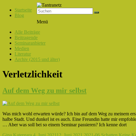
Startseite
Blog
Tantranetz
Menü
Verbindung
Alle Beiträge
in
Beitragende
Liebe,
Seminaranbieter
Eros
Medien
und
Literatur
Tantra
Archiv (2015 und älter)
Verletzlichkeit
Auf dem Weg zu mir selbst
Was mich wohl erwarten würde? Ich bin auf dem Weg zu meinem erste
halbe Stadt. Und dunkel ist es auch. Eine Freundin hatte mir empfohl
… Aber was soll bei so einem Seminar passieren? Ich kenne dort
Gina Katergara
4. Juni 2021
12. Juni 2021
2021-06 Schatten
Keine K