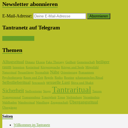
Newsletter abonnieren
E-Mail-Adresse:
Tantranetz auf Telegram
Kanal abonnieren
Themen
Alltagsritual
heiliger
Distanz
Ekzess
Fake Therapy
Geilheit
Gemeinschaft
raum
Intention
Kreisritual
Körpersprache
Körper und Seele
Mitgefühl
Nähe
Naturritual
Neuanfänge
Normalität
Orientierung
Pranaatmen
Psychotherapie
Raum und Zeit
Regeln
Risiko
Routine
schamanisches Ritual
Selbstlieberitual
sexuelle Lust
Sexrausch
Shiva und Shakti
Tantraritual
Sicherheit
Stellvertreter
Stopp
Tanzen
Transpersonal
Transzendenz
Traurigkeit
Treue
Verbindung
Versständnis
Übergangsritual
Waldbaden
Wanderritual
Wandlung
Zeugenschaft
Übergänge
Seiten
Willkommen im Tantranetz