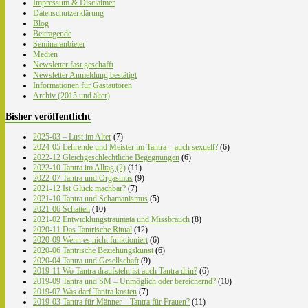
Impressum & Disclaimer
Datenschutzerklärung
Blog
Beitragende
Seminaranbieter
Medien
Newsletter fast geschafft
Newsletter Anmeldung bestätigt
Informationen für Gastautoren
Archiv (2015 und älter)
Bisher veröffentlicht
2025-03 – Lust im Alter
(7)
2024-05 Lehrende und Meister im Tantra – auch sexuell?
(6)
2022-12 Gleichgeschlechtliche Begegnungen
(6)
2022-10 Tantra im Alltag (2)
(11)
2022-07 Tantra und Orgasmus
(9)
2021-12 Ist Glück machbar?
(7)
2021-10 Tantra und Schamanismus
(5)
2021-06 Schatten
(10)
2021-02 Entwicklungstraumata und Missbrauch
(8)
2020-11 Das Tantrische Ritual
(12)
2020-09 Wenn es nicht funktioniert
(6)
2020-06 Tantrische Beziehungskunst
(6)
2020-04 Tantra und Gesellschaft
(9)
2019-11 Wo Tantra draufsteht ist auch Tantra drin?
(6)
2019-09 Tantra und SM – Unmöglich oder bereichernd?
(10)
2019-07 Was darf Tantra kosten
(7)
2019-03 Tantra für Männer – Tantra für Frauen?
(11)