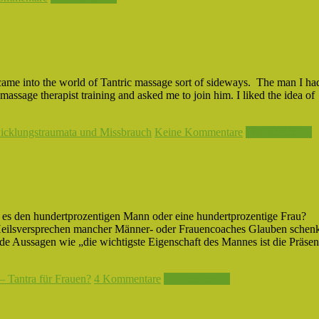
came into the world of Tantric massage sort of sideways. The man I ha
assage therapist training and asked me to join him. I liked the idea of
icklungstraumata und Missbrauch
Keine Kommentare
Weiterlesen →
 es den hundertprozentigen Mann oder eine hundertprozentige Frau?
Heilsversprechen mancher Männer- oder Frauencoaches Glauben schen
ende Aussagen wie „die wichtigste Eigenschaft des Mannes ist die Präse
– Tantra für Frauen?
4 Kommentare
Weiterlesen →