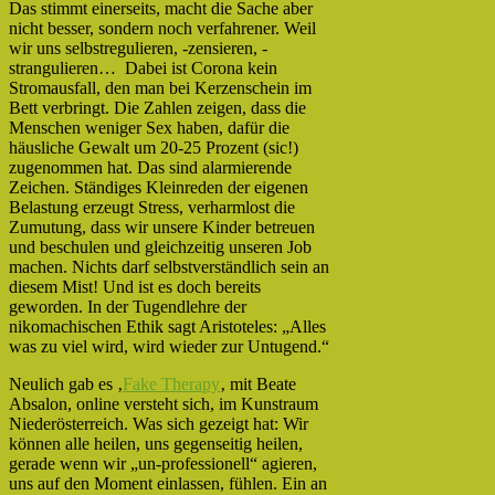
Das stimmt einerseits, macht die Sache aber
nicht besser, sondern noch verfahrener. Weil
wir uns selbstregulieren, -zensieren, -
strangulieren… Dabei ist Corona kein
Stromausfall, den man bei Kerzenschein im
Bett verbringt. Die Zahlen zeigen, dass die
Menschen weniger Sex haben, dafür die
häusliche Gewalt um 20-25 Prozent (sic!)
zugenommen hat. Das sind alarmierende
Zeichen. Ständiges Kleinreden der eigenen
Belastung erzeugt Stress, verharmlost die
Zumutung, dass wir unsere Kinder betreuen
und beschulen und gleichzeitig unseren Job
machen. Nichts darf selbstverständlich sein an
diesem Mist! Und ist es doch bereits
geworden. In der Tugendlehre der
nikomachischen Ethik sagt Aristoteles: „Alles
was zu viel wird, wird wieder zur Untugend.“
Neulich gab es ‚
Fake Therapy
‚ mit Beate
Absalon, online versteht sich, im Kunstraum
Niederösterreich. Was sich gezeigt hat: Wir
können alle heilen, uns gegenseitig heilen,
gerade wenn wir „un-professionell“ agieren,
uns auf den Moment einlassen, fühlen. Ein an