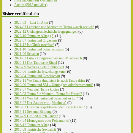
Informationen für Gastautoren
Archiv (2015 und älter)
Bisher veröffentlicht
2025-03 – Lust im Alter
(7)
2024-05 Lehrende und Meister im Tantra – auch sexuell?
(6)
2022-12 Gleichgeschlechtliche Begegnungen
(6)
2022-10 Tantra im Alltag (2)
(11)
2022-07 Tantra und Orgasmus
(9)
2021-12 Ist Glück machbar?
(7)
2021-10 Tantra und Schamanismus
(5)
2021-06 Schatten
(10)
2021-02 Entwicklungstraumata und Missbrauch
(8)
2020-11 Das Tantrische Ritual
(12)
2020-09 Wenn es nicht funktioniert
(6)
2020-06 Tantrische Beziehungskunst
(6)
2020-04 Tantra und Gesellschaft
(9)
2019-11 Wo Tantra draufsteht ist auch Tantra drin?
(6)
2019-09 Tantra und SM – Unmöglich oder bereichernd?
(10)
2019-07 Was darf Tantra kosten
(7)
2019-03 Tantra für Männer – Tantra für Frauen?
(11)
2018-11 Was hat Tantra mit Sexarbeit zu tun?
(6)
2018-07 Der Zauber von „Maithuna"
(9)
2018-03 Grenzen respektieren oder überschreiten?
(13)
2017-11 Sex und Bindung
(9)
2017-09 Gesund durch Tantra?
(10)
2017-04 Monogamie oder Polyamorie?
(11)
2016-12 Tantra im Alltag
(14)
2016-09 Tantrische Sexualität
(9)