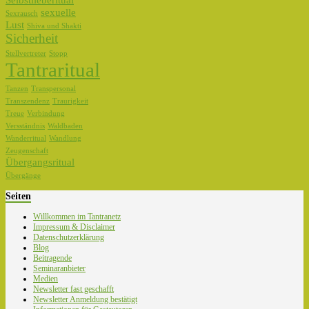
Selbstlieberitual
sexuelle
Sexrausch
Lust
Shiva und Shakti
Sicherheit
Stellvertreter
Stopp
Tantraritual
Tanzen
Transpersonal
Transzendenz
Traurigkeit
Treue
Verbindung
Versständnis
Waldbaden
Wanderritual
Wandlung
Zeugenschaft
Übergangsritual
Übergänge
Seiten
Willkommen im Tantranetz
Impressum & Disclaimer
Datenschutzerklärung
Blog
Beitragende
Seminaranbieter
Medien
Newsletter fast geschafft
Newsletter Anmeldung bestätigt