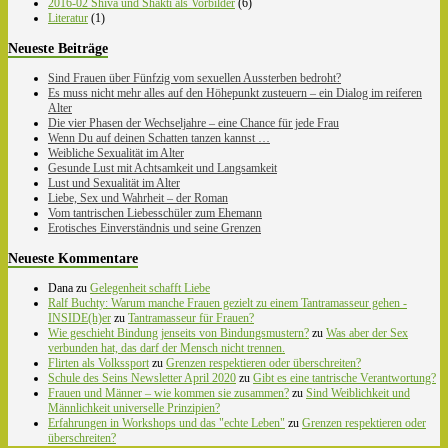
2016-02 Shiva und Shakti als Vorbilder
(6)
Literatur
(1)
Neueste Beiträge
Sind Frauen über Fünfzig vom sexuellen Aussterben bedroht?
Es muss nicht mehr alles auf den Höhepunkt zusteuern – ein Dialog im reiferen
Alter
Die vier Phasen der Wechseljahre – eine Chance für jede Frau
Wenn Du auf deinen Schatten tanzen kannst …
Weibliche Sexualität im Alter
Gesunde Lust mit Achtsamkeit und Langsamkeit
Lust und Sexualität im Alter
Liebe, Sex und Wahrheit – der Roman
Vom tantrischen Liebesschüler zum Ehemann
Erotisches Einverständnis und seine Grenzen
Neueste Kommentare
Dana
zu
Gelegenheit schafft Liebe
Ralf Buchty: Warum manche Frauen gezielt zu einem Tantramasseur gehen -
INSIDE(h)er
zu
Tantramasseur für Frauen?
Wie geschieht Bindung jenseits von Bindungsmustern?
zu
Was aber der Sex
verbunden hat, das darf der Mensch nicht trennen.
Flirten als Volkssport
zu
Grenzen respektieren oder überschreiten?
Schule des Seins Newsletter April 2020
zu
Gibt es eine tantrische Verantwortung?
Frauen und Männer – wie kommen sie zusammen?
zu
Sind Weiblichkeit und
Männlichkeit universelle Prinzipien?
Erfahrungen in Workshops und das "echte Leben"
zu
Grenzen respektieren oder
überschreiten?