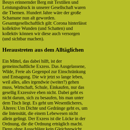
Beuys erinnernder Berg mit Textilien und
Leistungsdruck in unserer Gesellschaft waren
die Themen. Hundert Jahre wäre der große
Schamane nun alt geworden.
Gesamtgesellschaftlich gilt: Corona hinterlässt
kollektive Wunden (und Schatten) und
kollektiv können wir diese auch versorgen
(und sichtbar machen).
Heraustreten aus dem Alltäglichen
Ein Mittel, das dabei hilft, ist der
gemeinschaftliche Exzess. Das Ausgelassene,
Wilde, Freie als Gegenpol zur Einschränkung
und Entsagung. Die wir jetzt so lange leben,
weil alles, alles irgendwie (weiter?) gehen
muss, Wirtschaft, Schule, Einkaufen, nur das
gesellig Exzessive eben nicht. Dabei geht es
nicht darum, sich zu besaufen, bis man unter
dem Tisch liegt. Es geht um Wesentlicheres,
Älteres: Um Dichte und Gedränge geht es, um
die Intensität, die einem Lebewesen nicht
allein gelingt. Der Exzess ist die Lücke in der
Ordnung, die die Ordnung erträglich macht.
Denn ohne Ausschläge kein Gleichgewicht.