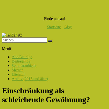
Finde uns auf
Startseite
Blog
Tantranetz
Menü
Verbindung
Alle Beiträge
in
Beitragende
Liebe,
Seminaranbieter
Eros
Medien
und
Literatur
Tantra
Archiv (2015 und älter)
Einschränkung als
schleichende Gewöhnung?