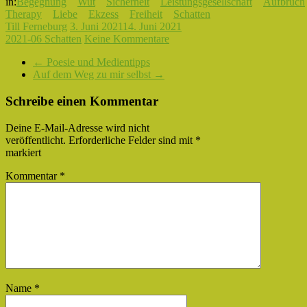
in:
Begegnung
Wut
Sicherheit
Leistungsgesellschaft
Aufbruch
Therapy
Liebe
Ekzess
Freiheit
Schatten
Till Ferneburg
3. Juni 2021
14. Juni 2021
2021-06 Schatten
Keine Kommentare
←
Poesie und Medientipps
Auf dem Weg zu mir selbst
→
Schreibe einen Kommentar
Deine E-Mail-Adresse wird nicht
veröffentlicht.
Erforderliche Felder sind mit
*
markiert
Kommentar
*
Name
*