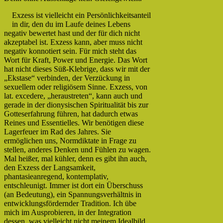
Exzess ist vielleicht ein Persönlichkeitsanteil
in dir, den du im Laufe deines Lebens
negativ bewertet hast und der für dich nicht
akzeptabel ist. Exzess kann, aber muss nicht
negativ konnotiert sein. Für mich steht das
Wort für Kraft, Power und Energie. Das Wort
hat nicht dieses Süß-Klebrige, dass wir mit der
„Ekstase“ verbinden, der Verzückung in
sexuellem oder religiösem Sinne. Exzess, von
lat. excedere, „heraustreten“, kann auch und
gerade in der dionysischen Spiritualität bis zur
Gotteserfahrung führen, hat dadurch etwas
Reines und Essentielles. Wir benötigen diese
Lagerfeuer im Rad des Jahres. Sie
ermöglichen uns, Normdiktate in Frage zu
stellen, anderes Denken und Fühlen zu wagen.
Mal heißer, mal kühler, denn es gibt ihn auch,
den Exzess der Langsamkeit,
phantasieanregend, kontemplativ,
entschleunigt. Immer ist dort ein Überschuss
(an Bedeutung), ein Spannungsverhältnis in
entwicklungsfördernder Tradition. Ich übe
mich im Ausprobieren, in der Integration
dessen, was vielleicht nicht meinem Idealbild