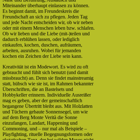
Miteinander überhaupt einlassen zu können.
Es beginnt damit, im Freundeskreis die
Freundschaft an sich zu pflegen. Jeden Tag
und jede Nacht entscheiden wir, ob wir neben
oder mit einem Menschen leben bzw. schlafen.
Ob wir lieben und die Liebe (mit-)teilen und
dadurch erblühen lassen, oder lediglich
einkaufen, kochen, duschen, aufräumen,
arbeiten, ausruhen. Wobei für jemanden
kochen ein Zeichen der Liebe sein kann.
Kreativität ist ein Modewort. Es wird zu oft
gebraucht und fühlt sich benutzt (und damit
missbraucht) an. Denn sie findet mainstreamig
statt, hübsch wie sie ist, im Rahmen bekannter
Überschriften, die an Bastelsets und
Hobbykeller erinnern. Individuelle Ausreißer
mag es geben, aber der gemeinschaftlich
begangene Übertritt bleibt aus. Mit Holzlatten
und Tüchern gebaute Sonnensegel, um wie
auf dem Berg Monte Verità die Sonne
einzufangen, Landart, Happening und
Commoning, und – nur mal als Beispiele –
Playfighting, rituelle Begegnungsformen oder
ekstatischen Tanz, der bei wilden Moves nicht