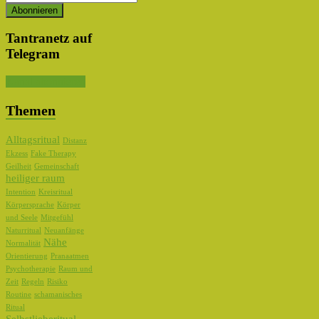
Tantranetz auf
Telegram
Kanal abonnieren
Themen
Alltagsritual
Distanz
Ekzess
Fake Therapy
Geilheit
Gemeinschaft
heiliger raum
Intention
Kreisritual
Körpersprache
Körper
und Seele
Mitgefühl
Naturritual
Neuanfänge
Nähe
Normalität
Orientierung
Pranaatmen
Psychotherapie
Raum und
Zeit
Regeln
Risiko
Routine
schamanisches
Ritual