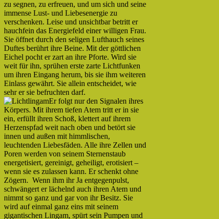
zu segnen, zu erfreuen, und um sich und seine
immense Lust- und Liebesenergie zu
verschenken. Leise und unsichtbar betritt er
hauchfein das Energiefeld einer willigen Frau.
Sie öffnet durch den seligen Lufthauch seines
Duftes berührt ihre Beine. Mit der göttlichen
Eichel pocht er zart an ihre Pforte. Wird sie
weit für ihn, sprühen erste zarte Lichtfunken
um ihren Eingang herum, bis sie ihm weiteren
Einlass gewährt. Sie allein entscheidet, wie
sehr er sie befruchten darf.
Er folgt nur den Signalen ihres
Körpers. Mit ihrem tiefen Atem tritt er in sie
ein, erfüllt ihren Schoß, klettert auf ihrem
Herzenspfad weit nach oben und betört sie
innen und außen mit himmlischen,
leuchtenden Liebesfäden. Alle ihre Zellen und
Poren werden von seinem Sternenstaub
energetisiert, gereinigt, geheiligt, erotisiert –
wenn sie es zulassen kann. Er schenkt ohne
Zögern. Wenn ihm ihr Ja entgegenpulst,
schwängert er lächelnd auch ihren Atem und
nimmt so ganz und gar von ihr Besitz. Sie
wird auf einmal ganz eins mit seinem
gigantischen Lingam, spürt sein Pumpen und