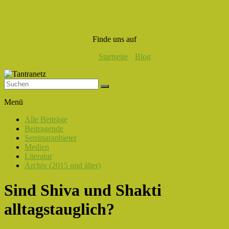
Finde uns auf
Startseite
Blog
Tantranetz
Menü
Verbindung
Alle Beiträge
in
Beitragende
Liebe,
Seminaranbieter
Eros
Medien
und
Literatur
Tantra
Archiv (2015 und älter)
Sind Shiva und Shakti
alltagstauglich?