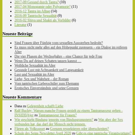
2017-09 Gesund durch Tantra?
(10)
2017-04 Monogamie oder Polyamorie?
(11)
2016-12 Tantra im Alltag
(14)
2016-09 Tantrische Sexualität
(9)
2016-02 Shiva und Shakti als Vorbilder
(6)
Literatur
(1)
Neueste Beiträge
Sind Frauen über Fünfzig vom sexuellen Aussterben bedroht?
Es muss nicht mehr alles auf den Höhepunkt zusteuern – ein Dialog im reiferen
Alter
Die vier Phasen der Wechseljahre – eine Chance für jede Frau
Wenn Du auf deinen Schatten tanzen kannst …
Weibliche Sexualität im Alter
Gesunde Lust mit Achtsamkeit und Langsamkeit
Lust und Sexualität im Alter
Liebe, Sex und Wahrheit – der Roman
Vom tantrischen Liebesschüler zum Ehemann
Erotisches Einverständnis und seine Grenzen
Neueste Kommentare
Dana
zu
Gelegenheit schafft Liebe
Ralf Buchty: Warum manche Frauen gezielt zu einem Tantramasseur gehen -
INSIDE(h)er
zu
Tantramasseur für Frauen?
Wie geschieht Bindung jenseits von Bindungsmustern?
zu
Was aber der Sex
verbunden hat, das darf der Mensch nicht trennen.
Flirten als Volkssport
zu
Grenzen respektieren oder überschreiten?
Schule des Seins Newsletter April 2020
zu
Gibt es eine tantrische Verantwortung?