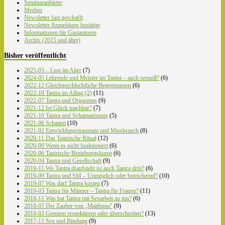
Seminaranbieter
Medien
Newsletter fast geschafft
Newsletter Anmeldung bestätigt
Informationen für Gastautoren
Archiv (2015 und älter)
Bisher veröffentlicht
2025-03 – Lust im Alter
(7)
2024-05 Lehrende und Meister im Tantra – auch sexuell?
(6)
2022-12 Gleichgeschlechtliche Begegnungen
(6)
2022-10 Tantra im Alltag (2)
(11)
2022-07 Tantra und Orgasmus
(9)
2021-12 Ist Glück machbar?
(7)
2021-10 Tantra und Schamanismus
(5)
2021-06 Schatten
(10)
2021-02 Entwicklungstraumata und Missbrauch
(8)
2020-11 Das Tantrische Ritual
(12)
2020-09 Wenn es nicht funktioniert
(6)
2020-06 Tantrische Beziehungskunst
(6)
2020-04 Tantra und Gesellschaft
(9)
2019-11 Wo Tantra draufsteht ist auch Tantra drin?
(6)
2019-09 Tantra und SM – Unmöglich oder bereichernd?
(10)
2019-07 Was darf Tantra kosten
(7)
2019-03 Tantra für Männer – Tantra für Frauen?
(11)
2018-11 Was hat Tantra mit Sexarbeit zu tun?
(6)
2018-07 Der Zauber von „Maithuna"
(9)
2018-03 Grenzen respektieren oder überschreiten?
(13)
2017-11 Sex und Bindung
(9)