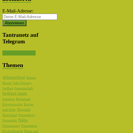
E-Mail-Adresse:
Tantranetz auf
Telegram
Kanal abonnieren
Themen
Alltagsritual
Distanz
Ekzess
Fake Therapy
Geilheit
Gemeinschaft
heiliger raum
Intention
Kreisritual
Körpersprache
Körper
und Seele
Mitgefühl
Naturritual
Neuanfänge
Nähe
Normalität
Orientierung
Pranaatmen
Psychotherapie
Raum und