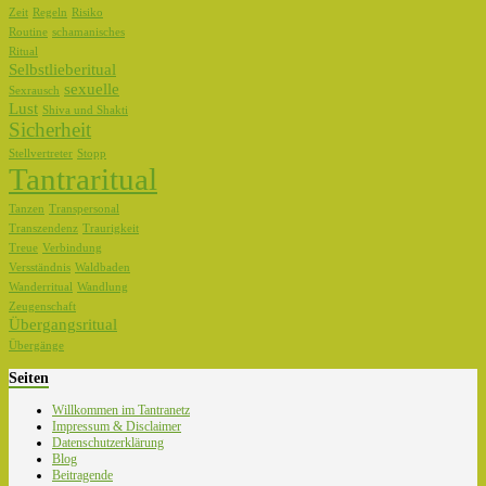
Zeit
Regeln
Risiko
Routine
schamanisches
Ritual
Selbstlieberitual
sexuelle
Sexrausch
Lust
Shiva und Shakti
Sicherheit
Stellvertreter
Stopp
Tantraritual
Tanzen
Transpersonal
Transzendenz
Traurigkeit
Treue
Verbindung
Versständnis
Waldbaden
Wanderritual
Wandlung
Zeugenschaft
Übergangsritual
Übergänge
Seiten
Willkommen im Tantranetz
Impressum & Disclaimer
Datenschutzerklärung
Blog
Beitragende