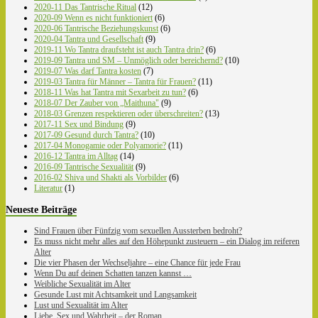
2020-11 Das Tantrische Ritual
(12)
2020-09 Wenn es nicht funktioniert
(6)
2020-06 Tantrische Beziehungskunst
(6)
2020-04 Tantra und Gesellschaft
(9)
2019-11 Wo Tantra draufsteht ist auch Tantra drin?
(6)
2019-09 Tantra und SM – Unmöglich oder bereichernd?
(10)
2019-07 Was darf Tantra kosten
(7)
2019-03 Tantra für Männer – Tantra für Frauen?
(11)
2018-11 Was hat Tantra mit Sexarbeit zu tun?
(6)
2018-07 Der Zauber von „Maithuna"
(9)
2018-03 Grenzen respektieren oder überschreiten?
(13)
2017-11 Sex und Bindung
(9)
2017-09 Gesund durch Tantra?
(10)
2017-04 Monogamie oder Polyamorie?
(11)
2016-12 Tantra im Alltag
(14)
2016-09 Tantrische Sexualität
(9)
2016-02 Shiva und Shakti als Vorbilder
(6)
Literatur
(1)
Neueste Beiträge
Sind Frauen über Fünfzig vom sexuellen Aussterben bedroht?
Es muss nicht mehr alles auf den Höhepunkt zusteuern – ein Dialog im reiferen
Alter
Die vier Phasen der Wechseljahre – eine Chance für jede Frau
Wenn Du auf deinen Schatten tanzen kannst …
Weibliche Sexualität im Alter
Gesunde Lust mit Achtsamkeit und Langsamkeit
Lust und Sexualität im Alter
Liebe, Sex und Wahrheit – der Roman