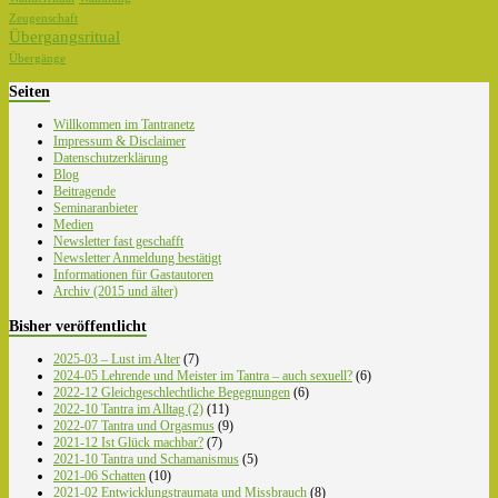
Zeugenschaft
Übergangsritual
Übergänge
Seiten
Willkommen im Tantranetz
Impressum & Disclaimer
Datenschutzerklärung
Blog
Beitragende
Seminaranbieter
Medien
Newsletter fast geschafft
Newsletter Anmeldung bestätigt
Informationen für Gastautoren
Archiv (2015 und älter)
Bisher veröffentlicht
2025-03 – Lust im Alter
(7)
2024-05 Lehrende und Meister im Tantra – auch sexuell?
(6)
2022-12 Gleichgeschlechtliche Begegnungen
(6)
2022-10 Tantra im Alltag (2)
(11)
2022-07 Tantra und Orgasmus
(9)
2021-12 Ist Glück machbar?
(7)
2021-10 Tantra und Schamanismus
(5)
2021-06 Schatten
(10)
2021-02 Entwicklungstraumata und Missbrauch
(8)