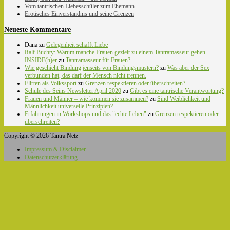
Vom tantrischen Liebesschüler zum Ehemann
Erotisches Einverständnis und seine Grenzen
Neueste Kommentare
Dana
zu
Gelegenheit schafft Liebe
Ralf Buchty: Warum manche Frauen gezielt zu einem Tantramasseur gehen -
INSIDE(h)er
zu
Tantramasseur für Frauen?
Wie geschieht Bindung jenseits von Bindungsmustern?
zu
Was aber der Sex
verbunden hat, das darf der Mensch nicht trennen.
Flirten als Volkssport
zu
Grenzen respektieren oder überschreiten?
Schule des Seins Newsletter April 2020
zu
Gibt es eine tantrische Verantwortung?
Frauen und Männer – wie kommen sie zusammen?
zu
Sind Weiblichkeit und
Männlichkeit universelle Prinzipien?
Erfahrungen in Workshops und das "echte Leben"
zu
Grenzen respektieren oder
überschreiten?
Copyright © 2026 Tantra Netz
Impressum & Disclaimer
Datenschutzerklärung