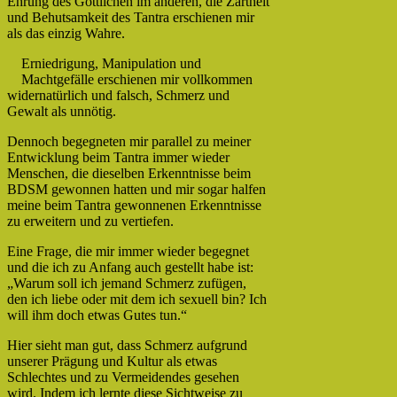
Ehrung des Göttlichen im anderen, die Zartheit
und Behutsamkeit des Tantra erschienen mir
als das einzig Wahre.
Erniedrigung, Manipulation und
Machtgefälle erschienen mir vollkommen
widernatürlich und falsch, Schmerz und
Gewalt als unnötig.
Dennoch begegneten mir parallel zu meiner
Entwicklung beim Tantra immer wieder
Menschen, die dieselben Erkenntnisse beim
BDSM gewonnen hatten und mir sogar halfen
meine beim Tantra gewonnenen Erkenntnisse
zu erweitern und zu vertiefen.
Eine Frage, die mir immer wieder begegnet
und die ich zu Anfang auch gestellt habe ist:
„Warum soll ich jemand Schmerz zufügen,
den ich liebe oder mit dem ich sexuell bin? Ich
will ihm doch etwas Gutes tun.“
Hier sieht man gut, dass Schmerz aufgrund
unserer Prägung und Kultur als etwas
Schlechtes und zu Vermeidendes gesehen
wird. Indem ich lernte diese Sichtweise zu