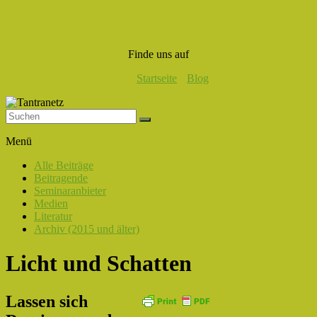
Finde uns auf
Startseite
Blog
Tantranetz
Menü
Verbindung
Alle Beiträge
in
Beitragende
Liebe,
Seminaranbieter
Eros
Medien
und
Literatur
Tantra
Archiv (2015 und älter)
Licht und Schatten
Lassen sich