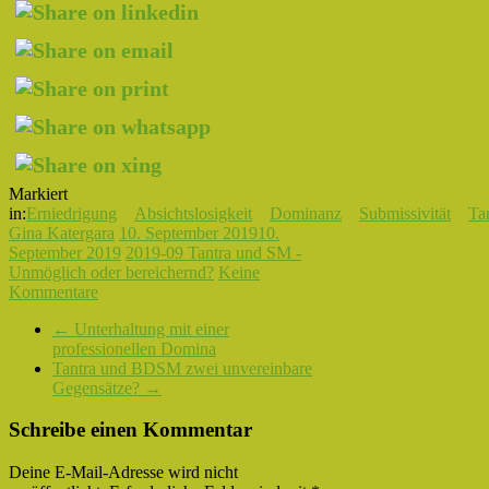
Markiert
in:
Erniedrigung
Absichtslosigkeit
Dominanz
Submissivität
Ta
Gina Katergara
10. September 2019
10.
September 2019
2019-09 Tantra und SM -
Unmöglich oder bereichernd?
Keine
Kommentare
←
Unterhaltung mit einer
professionellen Domina
Tantra und BDSM zwei unvereinbare
Gegensätze?
→
Schreibe einen Kommentar
Deine E-Mail-Adresse wird nicht