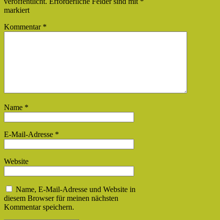
veröffentlicht.
Erforderliche Felder sind mit
*
markiert
Kommentar
*
Name
*
E-Mail-Adresse
*
Website
Name, E-Mail-Adresse und Website in
diesem Browser für meinen nächsten
Kommentar speichern.