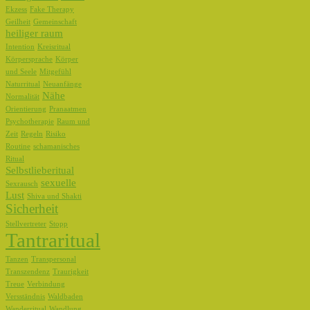
Ekzess
Fake Therapy
Geilheit
Gemeinschaft
heiliger raum
Intention
Kreisritual
Körpersprache
Körper
und Seele
Mitgefühl
Naturritual
Neuanfänge
Nähe
Normalität
Orientierung
Pranaatmen
Psychotherapie
Raum und
Zeit
Regeln
Risiko
Routine
schamanisches
Ritual
Selbstlieberitual
sexuelle
Sexrausch
Lust
Shiva und Shakti
Sicherheit
Stellvertreter
Stopp
Tantraritual
Tanzen
Transpersonal
Transzendenz
Traurigkeit
Treue
Verbindung
Versständnis
Waldbaden
Wanderritual
Wandlung