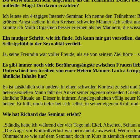
mitteilte. Magst Du davon erzählen?
Ich leitete ein 4-tägiges Intensiv-Seminar. Ich nenne den Teilnehmer 
größten Angst stellen: In den Kreisen schwuler Männer sich selbst u
könnte ich Multi-Orgasmen besser erlernen als bei Männern, die wisse
Ein mutiger Schritt, wie ich finde. Ich kann mir gut vorstellen, 
Selbstgefühl in der Sexualität vertieft.
Ja, seine Freundin war voller Freude, als sie von seinem Ziel hörte – s
Es gibt immer noch viele Berührungsängste zwischen Frauen l
Unterschied beschreiben von einer Hetero Männer-Tantra Grupp
ähnliche Inhalte hat?
Es ist tatsächlich sehr anders, in einen schwulen Kontext zu sein und 
heterosexuellen Mann fällt der Anker seiner eigenen sexuellen Orienti
ähnliche Rituale an. Dieser in intimen Angelegenheiten völlig neuer
heilen. Er hilft, noch tiefer bei sich selbst, in seiner eigenen Kraft 
Wie hat Richard das Seminar erlebt?
„Ständig hatte ich während der vier Tage mit Ekel, Abscheu, Scham u
„Die Angst vor Kontrollverlust war permanent anwesend. Wenn ich mas
Ohnmacht so wie auf dem Seminar; doch im Kurs in ziemlich extrem