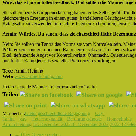
Wow. das ist ja ein tolles Feedback. Und sollten die Männer ir
Sie sollten bereits Gruppenerfahrung haben, gutes Selbstgefühl für d
gleichzeitigen Erregung in einem guten, handelbaren Gleichgewicht 
Katalysator zu verwenden, um tiefere Themen zu berühren, jenseits de
Armin: Würdest Du sagen, dass gleichgeschlechtliche Begegnunge
Nein: Sie sollten im Tantra das Normalste vom Normalen sein. Meine
Präferenzen, sondern um einen Raum jenseits davon. In einem schwul
Ekel, tiefsitzende Angst vor Kontrollverlust, Ohnmacht, Orientierung
und in den Raum jenseits sexueller Präferenzen vordringen.
Text:
Armin Heining
Web:
www.armin-heining.com
Heterosexuelle Männer im homosexuellen Tantra
Teilen
Markiert in:
Gleichgeschlechtliche Begegnung
Gay-
Tantra
gay
Heterosexualität
Berührungsängste
Homophobie
Armin Heining
18. Dezember 2022
18. Dezember 2022
2022-12 Glei
←
Über Grenzen gehen