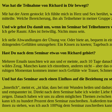
Was hat die Teilnahme von Richard in Dir bewegt?
Mir hat der Atem gestockt: Ich fühlte mich in Herz und Sex berührt, 
mitteilte. Welche Bereicherung, ihn als Teilnehmer in meiner Gruppe 
Und wie gehst Du damit um, wenn im Seminar bei Teilnehmern ve
Ich gebe Raum: Alles ist freiwillig. Nichts muss sein.
Ich stelle Abwandlungen der Übung vor. Oder biete an, bequem in ei
drängenden Gefühlen umzugehen: Ein Kissen zu kneten; Tagebuch zu 
Hast Du nach dem Seminar etwas von Richard gehört?
Mehrere Emails tauschten wir aus und er meinte, auch 10 Tage dana
wildes Zeug. Manches kann ich einordnen, anderes nicht – aber das o
ruhigen Momentan kommen immer noch Gefühle wie Trauer, Schmerz
Und hat das Seminar auch einen Einfluss auf die Beziehung zu s
„Innerlich“, meint er, „ist klar, dass bei mir Wunden heilen und dadur
und entspannter ist. Direkt nach dem Seminar habe ich wieder Liebe f
zeigen. Danach haben wir uns zu allem möglichen Themen zwischen 
kann ich zu hundert Prozent dem Seminar zuschreiben. Außerdem trau
ihnen zu stehen, was ich auch 100%ig dem Seminar zuschreiben kann