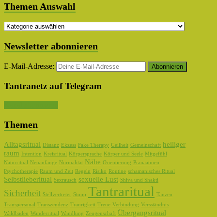
Themen Auswahl
Themen
Auswahl
Newsletter abonnieren
E-Mail-Adresse:
Tantranetz auf Telegram
Kanal abonnieren
Themen
Alltagsritual
heiliger
Distanz
Ekzess
Fake Therapy
Geilheit
Gemeinschaft
raum
Intention
Kreisritual
Körpersprache
Körper und Seele
Mitgefühl
Nähe
Naturritual
Neuanfänge
Normalität
Orientierung
Pranaatmen
Psychotherapie
Raum und Zeit
Regeln
Risiko
Routine
schamanisches Ritual
Selbstlieberitual
sexuelle Lust
Sexrausch
Shiva und Shakti
Tantraritual
Sicherheit
Stellvertreter
Stopp
Tanzen
Transpersonal
Transzendenz
Traurigkeit
Treue
Verbindung
Versständnis
Übergangsritual
Waldbaden
Wanderritual
Wandlung
Zeugenschaft