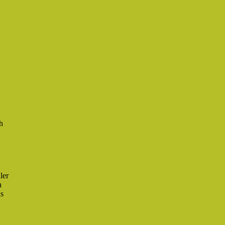
h
ler
h
as