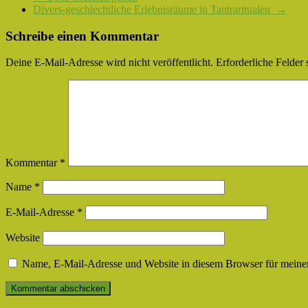
Divers-geschlechtliche Erlebnisräume in Tantraritualen
→
Schreibe einen Kommentar
Deine E-Mail-Adresse wird nicht veröffentlicht.
Erforderliche Felder 
Kommentar
*
Name
*
E-Mail-Adresse
*
Website
Name, E-Mail-Adresse und Website in diesem Browser für meine