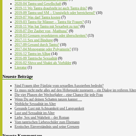
2020-04 Tantra und Gesellschaft
(9)
2019-11 Wo Tantra draufsteht ist auch Tantra drin?
(6)
2019-09 Tantra und SM – Unmöglich oder bereichernd?
(10)
2019-07 Was darf Tantra kosten
(7)
2019-03 Tantra für Männer – Tantra für Frauen?
(11)
2018-11 Was hat Tantra mit Sexarbeit zu tun?
(6)
2018-07 Der Zauber von „Maithuna"
(9)
2018-03 Grenzen respektieren oder überschreiten?
(13)
2017-11 Sex und Bindung
(9)
2017-09 Gesund durch Tantra?
(10)
2017-04 Monogamie oder Polyamorie?
(11)
2016-12 Tantra im Alltag
(14)
2016-09 Tantrische Sexualität
(9)
2016-02 Shiva und Shakti als Vorbilder
(6)
Literatur
(1)
Neueste Beiträge
Sind Frauen über Fünfzig vom sexuellen Aussterben bedroht?
Es muss nicht mehr alles auf den Höhepunkt zusteuern – ein Dialog im reiferen Alter
Die vier Phasen der Wechseljahre – eine Chance für jede Frau
Wenn Du auf deinen Schatten tanzen kannst …
Weibliche Sexualität im Alter
Gesunde Lust mit Achtsamkeit und Langsamkeit
Lust und Sexualität im Alter
Liebe, Sex und Wahrheit – der Roman
Vom tantrischen Liebesschüler zum Ehemann
Erotisches Einverständnis und seine Grenzen
Neueste Kommentare