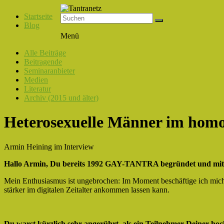
Startseite
Blog
Tantranetz
Menü
Verbindung
Alle Beiträge
in
Beitragende
Liebe,
Seminaranbieter
Eros
Medien
und
Literatur
Tantra
Archiv (2015 und älter)
Heterosexuelle Männer im homo
Armin Heining im Interview
Hallo Armin, Du bereits 1992 GAY-TANTRA begründet und mit ta
Mein Enthusiasmus ist ungebrochen: Im Moment beschäftige ich mich
stärker im digitalen Zeitalter ankommen lassen kann.
Du warst kürzlich sehr angerührt, als ein Teilnehmer Deiner ho