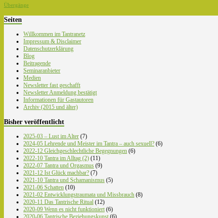
Übergänge
Seiten
Willkommen im Tantranetz
Impressum & Disclaimer
Datenschutzerklärung
Blog
Beitragende
Seminaranbieter
Medien
Newsletter fast geschafft
Newsletter Anmeldung bestätigt
Informationen für Gastautoren
Archiv (2015 und älter)
Bisher veröffentlicht
2025-03 – Lust im Alter
(7)
2024-05 Lehrende und Meister im Tantra – auch sexuell?
(6)
2022-12 Gleichgeschlechtliche Begegnungen
(6)
2022-10 Tantra im Alltag (2)
(11)
2022-07 Tantra und Orgasmus
(9)
2021-12 Ist Glück machbar?
(7)
2021-10 Tantra und Schamanismus
(5)
2021-06 Schatten
(10)
2021-02 Entwicklungstraumata und Missbrauch
(8)
2020-11 Das Tantrische Ritual
(12)
2020-09 Wenn es nicht funktioniert
(6)
2020-06 Tantrische Beziehungskunst
(6)