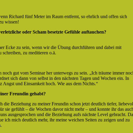
wenn Richard fünf Meter im Raum entfernt, so ehrlich und offen sich
zu wissen!
rletzliche oder Scham besetzte Gefühle auftauchen?
ner Ecke zu sein, wenn wir die Übung durchführen und dabei mit
schreiben, zu meditieren o.ä.
ch noch gut vom Seminar her unterwegs zu sein. „Ich träume immer noc
rdnet sich dann von selbst in den nächsten Tagen und Wochen ein. In
 Angst und Einsamkeit hoch. Wie aus dem Nichts.“
einer Freundin gehabt?
ch die Beziehung zu meiner Freundin schon jetzt deutlich tiefer, liebevol
ür sie gefühlt – die Wochen davor nicht mehr – und konnte ihr das auc
uns ausgesprochen und die Beziehung aufs nächste Level gebracht. D
e ich mich deutlich mehr, ihr meine weichen Seiten zu zeigen und zu
.