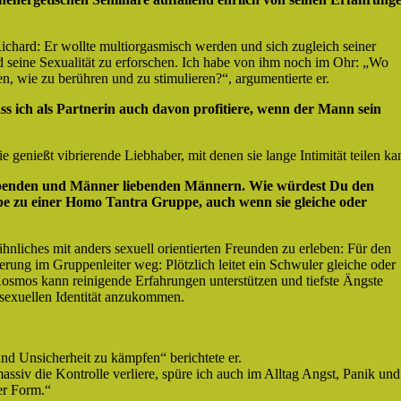
Richard: Er wollte multiorgasmisch werden und sich zugleich seiner
nd seine Sexualität zu erforschen. Ich habe von ihm noch im Ohr: „Wo
n, wie zu berühren und zu stimulieren?“, argumentierte er.
dass ich als Partnerin auch davon profitiere, wenn der Mann sein
ie genießt vibrierende Liebhaber, mit denen sie lange Intimität teilen ka
iebenden und Männer liebenden Männern. Wie würdest Du den
e zu einer Homo Tantra Gruppe, auch wenn sie gleiche oder
ähnliches mit anders sexuell orientierten Freunden zu erleben: Für den
erung im Gruppenleiter weg: Plötzlich leitet ein Schwuler gleiche oder
 Kosmos kann reinigende Erfahrungen unterstützen und tiefste Ängste
und sexuellen Identität anzukommen.
nd Unsicherheit zu kämpfen“ berichtete er.
siv die Kontrolle verliere, spüre ich auch im Alltag Angst, Panik und
er Form.“