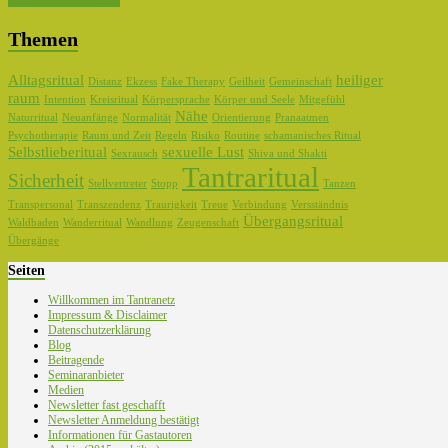
Themen
Alltagsritual
heiliger
Distanz
Ekzess
Fake Therapy
Geilheit
Gemeinschaft
raum
Intention
Kreisritual
Körpersprache
Körper und Seele
Mitgefühl
Nähe
Naturritual
Neuanfänge
Normalität
Orientierung
Pranaatmen
Psychotherapie
Raum und Zeit
Regeln
Risiko
Routine
schamanisches Ritual
Selbstlieberitual
sexuelle Lust
Sexrausch
Shiva und Shakti
Tantraritual
Sicherheit
Stellvertreter
Stopp
Tanzen
Transpersonal
Transzendenz
Traurigkeit
Treue
Verbindung
Versständnis
Übergangsritual
Waldbaden
Wanderritual
Wandlung
Zeugenschaft
Übergänge
Seiten
Willkommen im Tantranetz
Impressum & Disclaimer
Datenschutzerklärung
Blog
Beitragende
Seminaranbieter
Medien
Newsletter fast geschafft
Newsletter Anmeldung bestätigt
Informationen für Gastautoren