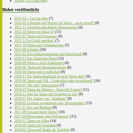
Archiv (2015 und älter)
Bisher veröffentlicht
2025-03 – Lust im Alter
(7)
2024-05 Lehrende und Meister im Tantra – auch sexuell?
(6)
2022-12 Gleichgeschlechtliche Begegnungen
(6)
2022-10 Tantra im Alltag (2)
(11)
2022-07 Tantra und Orgasmus
(9)
2021-12 Ist Glück machbar?
(7)
2021-10 Tantra und Schamanismus
(5)
2021-06 Schatten
(10)
2021-02 Entwicklungstraumata und Missbrauch
(8)
2020-11 Das Tantrische Ritual
(12)
2020-09 Wenn es nicht funktioniert
(6)
2020-06 Tantrische Beziehungskunst
(6)
2020-04 Tantra und Gesellschaft
(9)
2019-11 Wo Tantra draufsteht ist auch Tantra drin?
(6)
2019-09 Tantra und SM – Unmöglich oder bereichernd?
(10)
2019-07 Was darf Tantra kosten
(7)
2019-03 Tantra für Männer – Tantra für Frauen?
(11)
2018-11 Was hat Tantra mit Sexarbeit zu tun?
(6)
2018-07 Der Zauber von „Maithuna"
(9)
2018-03 Grenzen respektieren oder überschreiten?
(13)
2017-11 Sex und Bindung
(9)
2017-09 Gesund durch Tantra?
(10)
2017-04 Monogamie oder Polyamorie?
(11)
2016-12 Tantra im Alltag
(14)
2016-09 Tantrische Sexualität
(9)
2016-02 Shiva und Shakti als Vorbilder
(6)