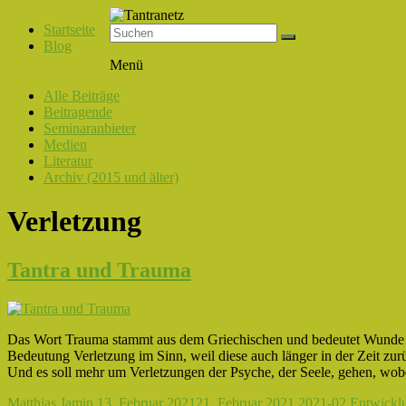
Startseite
Blog
Tantranetz
Menü
Verbindung
Alle Beiträge
in
Beitragende
Liebe,
Seminaranbieter
Eros
Medien
und
Literatur
Tantra
Archiv (2015 und älter)
Verletzung
Tantra und Trauma
Das Wort Trauma stammt aus dem Griechischen und bedeutet Wunde od
Bedeutung Verletzung im Sinn, weil diese auch länger in der Zeit zur
Und es soll mehr um Verletzungen der Psyche, der Seele, gehen, wobei
Matthias Jamin
13. Februar 2021
21. Februar 2021
2021-02 Entwickl