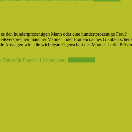
 es den hundertprozentigen Mann oder eine hundertprozentige Frau?
Heilsversprechen mancher Männer- oder Frauencoaches Glauben schen
ende Aussagen wie „die wichtigste Eigenschaft des Mannes ist die Präse
– Tantra für Frauen?
4 Kommentare
Weiterlesen →