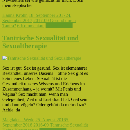
Newsletters sei wie gemacht für mich. Doch
mein skeptischer
Hanna Krohn
18. September 2017
24.
September 2017
2017-09 Gesund durch
Tantra?
6 Kommentare
Weiterlesen →
Tantrische Sexualität und
Sexualtherapie
Sex ist gut. Sex ist gesund. Sex ist elementarer
Bestandteil unseres Daseins – ohne Sex gibt es
kein neues Leben. Sexualität ist die
Gesamtheit unseres Wissens und Erlebens im
Zusammenhang – ja womit? Mit Penis und
Vagina? Sex macht man, wenn man
Gelegenheit, Zeit und Lust drauf hat. Geil sein
und dann vögeln? Oder gehört da mehr dazu?
Achja, da
Magdalena Wede
25. August 2016
5.
September 2016
2016-09 Tantrische Sexualität