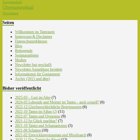
Zeugenschaft
Übergangsritual
Übergänge
Seiten
Willkommen im Tantranetz
Impressum & Disclaimer
Datenschutzerklärung
Blog
Beitragende
Seminaranbieter
Medien
Newsletter fast geschafft
Newsletter Anmeldung bestätigt
Informationen für Gastautoren
Archiv (2015 und älter)
Bisher veröffentlicht
2025-03 – Lust im Alter
(7)
2024-05 Lehrende und Meister im Tantra – auch sexuell?
(6)
2022-12 Gleichgeschlechtliche Begegnungen
(6)
2022-10 Tantra im Alltag (2)
(11)
2022-07 Tantra und Orgasmus
(9)
2021-12 Ist Glück machbar?
(7)
2021-10 Tantra und Schamanismus
(5)
2021-06 Schatten
(10)
2021-02 Entwicklungstraumata und Missbrauch
(8)
2020-11 Das Tantrische Ritual
(12)