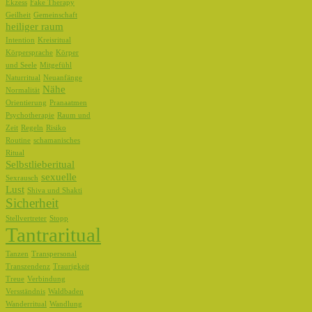
Ekzess
Fake Therapy
Geilheit
Gemeinschaft
heiliger raum
Intention
Kreisritual
Körpersprache
Körper
und Seele
Mitgefühl
Naturritual
Neuanfänge
Nähe
Normalität
Orientierung
Pranaatmen
Psychotherapie
Raum und
Zeit
Regeln
Risiko
Routine
schamanisches
Ritual
Selbstlieberitual
sexuelle
Sexrausch
Lust
Shiva und Shakti
Sicherheit
Stellvertreter
Stopp
Tantraritual
Tanzen
Transpersonal
Transzendenz
Traurigkeit
Treue
Verbindung
Versständnis
Waldbaden
Wanderritual
Wandlung