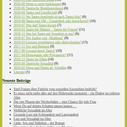
2020-09 Wenn es nicht funktioniert
(6)
2020-06 Tantrische Beziehungskunst
(6)
2020-04 Tantra und Gesellschaft
(9)
2019-11 Wo Tantra draufsteht ist auch Tantra drin?
(6)
2019-09 Tantra und SM – Unmöglich oder bereichernd?
(10)
2019-07 Was darf Tantra kosten
(7)
2019-03 Tantra für Männer – Tantra für Frauen?
(11)
2018-11 Was hat Tantra mit Sexarbeit zu tun?
(6)
2018-07 Der Zauber von „Maithuna"
(9)
2018-03 Grenzen respektieren oder überschreiten?
(13)
2017-11 Sex und Bindung
(9)
2017-09 Gesund durch Tantra?
(10)
2017-04 Monogamie oder Polyamorie?
(11)
2016-12 Tantra im Alltag
(14)
2016-09 Tantrische Sexualität
(9)
2016-02 Shiva und Shakti als Vorbilder
(6)
Literatur
(1)
Neueste Beiträge
Sind Frauen über Fünfzig vom sexuellen Aussterben bedroht?
Es muss nicht mehr alles auf den Höhepunkt zusteuern – ein Dialog im reiferen
Alter
Die vier Phasen der Wechseljahre – eine Chance für jede Frau
Wenn Du auf deinen Schatten tanzen kannst …
Weibliche Sexualität im Alter
Gesunde Lust mit Achtsamkeit und Langsamkeit
Lust und Sexualität im Alter
Liebe, Sex und Wahrheit – der Roman