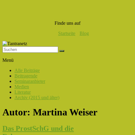
Finde uns auf
Startseite
Blog
Tantranetz
Menü
Verbindung
Alle Beiträge
in
Beitragende
Liebe,
Seminaranbieter
Eros
Medien
und
Literatur
Tantra
Archiv (2015 und älter)
Autor:
Martina Weiser
Das ProstSchG und die