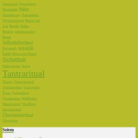
Naturritual
Neuanfänge
Nähe
Normalität
Orientierung
Pranaatmen
Psychotherapie
Raum und
Zeit
Regeln
Risiko
Routine
schamanisches
Ritual
Selbstlieberitual
sexuelle
Sexrausch
Lust
Shiva und Shakti
Sicherheit
Stellvertreter
Stopp
Tantraritual
Tanzen
Transpersonal
Transzendenz
Traurigkeit
Treue
Verbindung
Versständnis
Waldbaden
Wanderritual
Wandlung
Zeugenschaft
Übergangsritual
Übergänge
Seiten