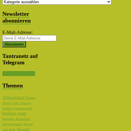
Themen
Auswahl
Newsletter
abonnieren
E-Mail-Adresse:
Tantranetz auf
Telegram
Kanal abonnieren
Themen
Alltagsritual
Distanz
Ekzess
Fake Therapy
Geilheit
Gemeinschaft
heiliger raum
Intention
Kreisritual
Körpersprache
Körper
und Seele
Mitgefühl