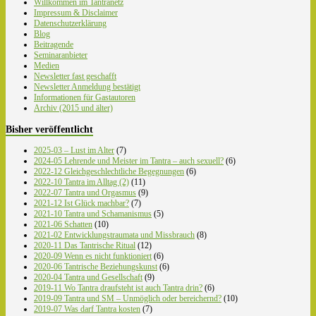
Willkommen im Tantranetz
Impressum & Disclaimer
Datenschutzerklärung
Blog
Beitragende
Seminaranbieter
Medien
Newsletter fast geschafft
Newsletter Anmeldung bestätigt
Informationen für Gastautoren
Archiv (2015 und älter)
Bisher veröffentlicht
2025-03 – Lust im Alter
(7)
2024-05 Lehrende und Meister im Tantra – auch sexuell?
(6)
2022-12 Gleichgeschlechtliche Begegnungen
(6)
2022-10 Tantra im Alltag (2)
(11)
2022-07 Tantra und Orgasmus
(9)
2021-12 Ist Glück machbar?
(7)
2021-10 Tantra und Schamanismus
(5)
2021-06 Schatten
(10)
2021-02 Entwicklungstraumata und Missbrauch
(8)
2020-11 Das Tantrische Ritual
(12)
2020-09 Wenn es nicht funktioniert
(6)
2020-06 Tantrische Beziehungskunst
(6)
2020-04 Tantra und Gesellschaft
(9)
2019-11 Wo Tantra draufsteht ist auch Tantra drin?
(6)
2019-09 Tantra und SM – Unmöglich oder bereichernd?
(10)
2019-07 Was darf Tantra kosten
(7)