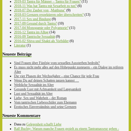
2019-03 Tantra für Männer – Tantra für Frauen?
(11)
2018-11 Was hat Tantra mit Sexarbeit zu tun?
(6)
2018-07 Der Zauber von „Maithuna"
(9)
2018-03 Grenzen respektieren oder überschreiten?
(13)
2017-11 Sex und Bindung
(9)
2017-09 Gesund durch Tantra?
(10)
2017-04 Monogamie oder Polyamorie?
(11)
2016-12 Tantra im Alltag
(14)
2016-09 Tantrische Sexualität
(9)
2016-02 Shiva und Shakti als Vorbilder
(6)
Literatur
(1)
Neueste Beiträge
Sind Frauen über Fünfzig vom sexuellen Aussterben bedroht?
Es muss nicht mehr alles auf den Höhepunkt zusteuern – ein Dialog im reiferen
Alter
Die vier Phasen der Wechseljahre – eine Chance für jede Frau
Wenn Du auf deinen Schatten tanzen kannst …
Weibliche Sexualität im Alter
Gesunde Lust mit Achtsamkeit und Langsamkeit
Lust und Sexualität im Alter
Liebe, Sex und Wahrheit – der Roman
Vom tantrischen Liebesschüler zum Ehemann
Erotisches Einverständnis und seine Grenzen
Neueste Kommentare
Dana
zu
Gelegenheit schafft Liebe
Ralf Buchty: Warum manche Frauen gezielt zu einem Tantramasseur gehen -