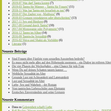
2019-07 Was darf Tantra kosten
(7)
2019-03 Tantra für Männer – Tantra für Frauen?
(11)
2018-11 Was hat Tantra mit Sexarbeit zu tun?
(6)
2018-07 Der Zauber von „Maithuna"
(9)
2018-03 Grenzen respektieren oder überschreiten?
(13)
2017-11 Sex und Bindung
(9)
2017-09 Gesund durch Tantra?
(10)
2017-04 Monogamie oder Polyamorie?
(11)
2016-12 Tantra im Alltag
(14)
2016-09 Tantrische Sexualität
(9)
2016-02 Shiva und Shakti als Vorbilder
(6)
Literatur
(1)
Neueste Beiträge
Sind Frauen über Fünfzig vom sexuellen Aussterben bedroht?
Es muss nicht mehr alles auf den Höhepunkt zusteuern – ein Dialog im reiferen Alter
Die vier Phasen der Wechseljahre – eine Chance für jede Frau
Wenn Du auf deinen Schatten tanzen kannst …
Weibliche Sexualität im Alter
Gesunde Lust mit Achtsamkeit und Langsamkeit
Lust und Sexualität im Alter
Liebe, Sex und Wahrheit – der Roman
Vom tantrischen Liebesschüler zum Ehemann
Erotisches Einverständnis und seine Grenzen
Neueste Kommentare
Dana
zu
Gelegenheit schafft Liebe
Ralf Buchty: Warum manche Frauen gezielt zu einem Tantramasseur gehen - INSIDE