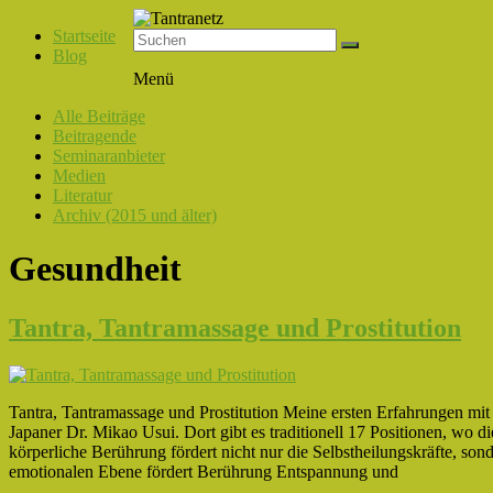
Startseite
Blog
Tantranetz
Menü
Verbindung
Alle Beiträge
in
Beitragende
Liebe,
Seminaranbieter
Eros
Medien
und
Literatur
Tantra
Archiv (2015 und älter)
Gesundheit
Tantra, Tantramassage und Prostitution
Tantra, Tantramassage und Prostitution Meine ersten Erfahrungen mi
Japaner Dr. Mikao Usui. Dort gibt es traditionell 17 Positionen, wo 
körperliche Berührung fördert nicht nur die Selbstheilungskräfte, so
emotionalen Ebene fördert Berührung Entspannung und