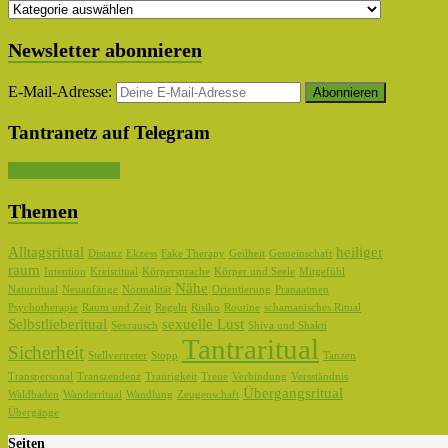
Themen
Auswahl
Newsletter abonnieren
E-Mail-Adresse:
Tantranetz auf Telegram
Kanal abonnieren
Themen
Alltagsritual
heiliger
Distanz
Ekzess
Fake Therapy
Geilheit
Gemeinschaft
raum
Intention
Kreisritual
Körpersprache
Körper und Seele
Mitgefühl
Nähe
Naturritual
Neuanfänge
Normalität
Orientierung
Pranaatmen
Psychotherapie
Raum und Zeit
Regeln
Risiko
Routine
schamanisches Ritual
Selbstlieberitual
sexuelle Lust
Sexrausch
Shiva und Shakti
Tantraritual
Sicherheit
Stellvertreter
Stopp
Tanzen
Transpersonal
Transzendenz
Traurigkeit
Treue
Verbindung
Versständnis
Übergangsritual
Waldbaden
Wanderritual
Wandlung
Zeugenschaft
Übergänge
Seiten