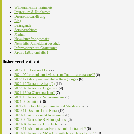
Willkommen im Tantranetz
Impressum & Disclaimer
Datenschutzerklärung
Blog
Beitragende
Seminaranbieter
Medien
Newsletter fast geschafft
Newsletter Anmeldung bestätigt
Informationen für Gastautoren
Archiv (2015 und älter)
Bisher veröffentlicht
2025-03 – Lust im Alter
(7)
2024-05 Lehrende und Meister im Tantra – auch sexuell?
(6)
2022-12 Gleichgeschlechtliche Begegnungen
(6)
2022-10 Tantra im Alltag (2)
(11)
2022-07 Tantra und Orgasmus
(9)
2021-12 Ist Glück machbar?
(7)
2021-10 Tantra und Schamanismus
(5)
2021-06 Schatten
(10)
2021-02 Entwicklungstraumata und Missbrauch
(8)
2020-11 Das Tantrische Ritual
(12)
2020-09 Wenn es nicht funktioniert
(6)
2020-06 Tantrische Beziehungskunst
(6)
2020-04 Tantra und Gesellschaft
(9)
2019-11 Wo Tantra draufsteht ist auch Tantra drin?
(6)
2019-09 Tantra und SM – Unmöglich oder bereichernd?
(10)