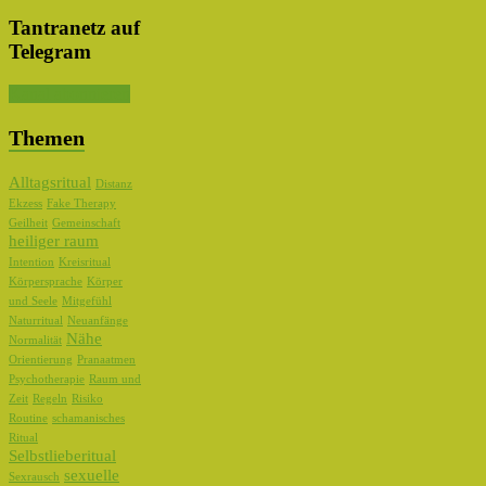
Tantranetz auf
Telegram
Kanal abonnieren
Themen
Alltagsritual
Distanz
Ekzess
Fake Therapy
Geilheit
Gemeinschaft
heiliger raum
Intention
Kreisritual
Körpersprache
Körper
und Seele
Mitgefühl
Naturritual
Neuanfänge
Nähe
Normalität
Orientierung
Pranaatmen
Psychotherapie
Raum und
Zeit
Regeln
Risiko
Routine
schamanisches
Ritual
Selbstlieberitual
sexuelle
Sexrausch