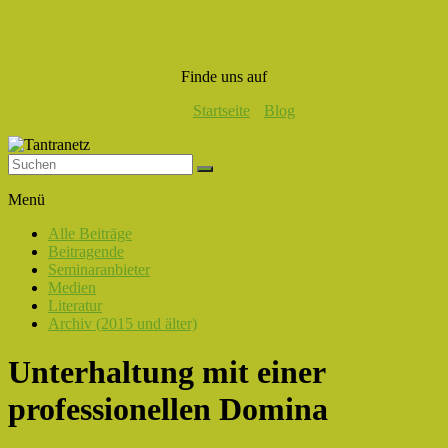
Finde uns auf
Startseite
Blog
Tantranetz
Menü
Verbindung
Alle Beiträge
in
Beitragende
Liebe,
Seminaranbieter
Eros
Medien
und
Literatur
Tantra
Archiv (2015 und älter)
Unterhaltung mit einer
professionellen Domina