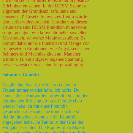
auch ein sehr harmloser Fetisch durch positive
Erlebnisse entstehen. In der BDSM Szene ist
allgemein der Grundsatz ’safe, sane and
consensual‘ Gesetz. Schwarzes Tantra würde
dem strikt widersprechen. Jenseits von diesem
Grundsatz sind BDSM-Praktiken mindestens
so gut geeignet wie konventioneller sexueller
Missbrauch, schwarze Magie auszuüben. Es
kommt dabei auf die Intensität und Menge von
freigesetzten Emotionen, wie Angst, seelischer
Schmerz und Machtlosigkeit an. Mancher
würde z. B. ein aufgezwungenes Spanking
besser wegstecken als eine Vergewaltigung.
Johannes Ganesh:
Es gibt eine Sache, die ich von devoten
Frauen immer wieder höre. Ich hoffe, Du
kannst dies beantworten, obwohl Du ja in der
dominanten Rolle agiert hast. Gerade eben
wieder habe ich mit einer Freundin
gesprochen, die sagte, sie könne sich erst
richtig hingeben, wenn sie die Kontrolle
abgegeben habe. Im Tantra ist der Grad der
Hingabe essentiell. Die Frau wird zu Shakti
und so zur reinen Energie, der Mann zu Shiva,