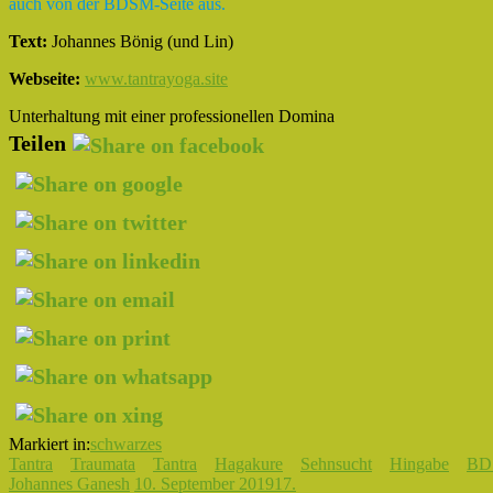
auch von der BDSM-Seite aus.
Text:
Johannes Bönig (und Lin)
Webseite:
www.tantrayoga.site
Unterhaltung mit einer professionellen Domina
Teilen
Markiert in:
schwarzes
Tantra
Traumata
Tantra
Hagakure
Sehnsucht
Hingabe
BD
Johannes Ganesh
10. September 2019
17.