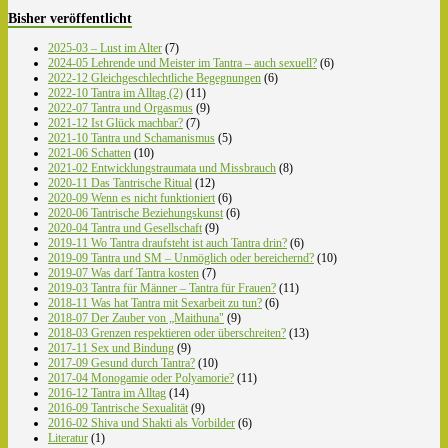
Bisher veröffentlicht
2025-03 – Lust im Alter
(7)
2024-05 Lehrende und Meister im Tantra – auch sexuell?
(6)
2022-12 Gleichgeschlechtliche Begegnungen
(6)
2022-10 Tantra im Alltag (2)
(11)
2022-07 Tantra und Orgasmus
(9)
2021-12 Ist Glück machbar?
(7)
2021-10 Tantra und Schamanismus
(5)
2021-06 Schatten
(10)
2021-02 Entwicklungstraumata und Missbrauch
(8)
2020-11 Das Tantrische Ritual
(12)
2020-09 Wenn es nicht funktioniert
(6)
2020-06 Tantrische Beziehungskunst
(6)
2020-04 Tantra und Gesellschaft
(9)
2019-11 Wo Tantra draufsteht ist auch Tantra drin?
(6)
2019-09 Tantra und SM – Unmöglich oder bereichernd?
(10)
2019-07 Was darf Tantra kosten
(7)
2019-03 Tantra für Männer – Tantra für Frauen?
(11)
2018-11 Was hat Tantra mit Sexarbeit zu tun?
(6)
2018-07 Der Zauber von „Maithuna"
(9)
2018-03 Grenzen respektieren oder überschreiten?
(13)
2017-11 Sex und Bindung
(9)
2017-09 Gesund durch Tantra?
(10)
2017-04 Monogamie oder Polyamorie?
(11)
2016-12 Tantra im Alltag
(14)
2016-09 Tantrische Sexualität
(9)
2016-02 Shiva und Shakti als Vorbilder
(6)
Literatur
(1)