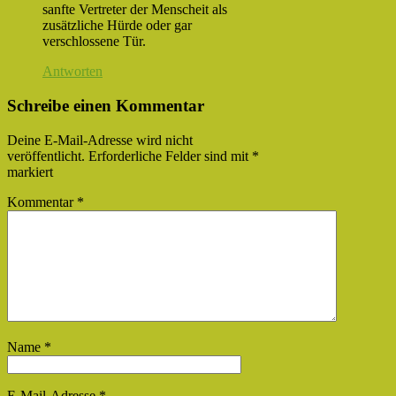
sanfte Vertreter der Menscheit als
zusätzliche Hürde oder gar
verschlossene Tür.
Antworten
Schreibe einen Kommentar
Deine E-Mail-Adresse wird nicht
veröffentlicht.
Erforderliche Felder sind mit
*
markiert
Kommentar
*
Name
*
E-Mail-Adresse
*