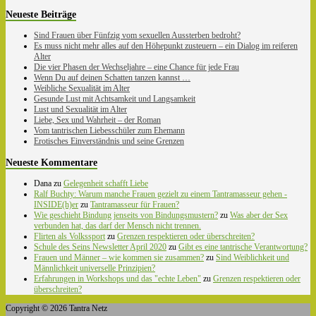
Neueste Beiträge
Sind Frauen über Fünfzig vom sexuellen Aussterben bedroht?
Es muss nicht mehr alles auf den Höhepunkt zusteuern – ein Dialog im reiferen
Alter
Die vier Phasen der Wechseljahre – eine Chance für jede Frau
Wenn Du auf deinen Schatten tanzen kannst …
Weibliche Sexualität im Alter
Gesunde Lust mit Achtsamkeit und Langsamkeit
Lust und Sexualität im Alter
Liebe, Sex und Wahrheit – der Roman
Vom tantrischen Liebesschüler zum Ehemann
Erotisches Einverständnis und seine Grenzen
Neueste Kommentare
Dana
zu
Gelegenheit schafft Liebe
Ralf Buchty: Warum manche Frauen gezielt zu einem Tantramasseur gehen -
INSIDE(h)er
zu
Tantramasseur für Frauen?
Wie geschieht Bindung jenseits von Bindungsmustern?
zu
Was aber der Sex
verbunden hat, das darf der Mensch nicht trennen.
Flirten als Volkssport
zu
Grenzen respektieren oder überschreiten?
Schule des Seins Newsletter April 2020
zu
Gibt es eine tantrische Verantwortung?
Frauen und Männer – wie kommen sie zusammen?
zu
Sind Weiblichkeit und
Männlichkeit universelle Prinzipien?
Erfahrungen in Workshops und das "echte Leben"
zu
Grenzen respektieren oder
überschreiten?
Copyright © 2026 Tantra Netz