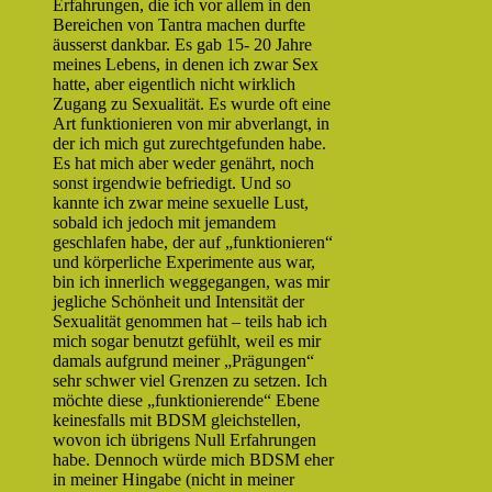
Erfahrungen, die ich vor allem in den
Bereichen von Tantra machen durfte
äusserst dankbar. Es gab 15- 20 Jahre
meines Lebens, in denen ich zwar Sex
hatte, aber eigentlich nicht wirklich
Zugang zu Sexualität. Es wurde oft eine
Art funktionieren von mir abverlangt, in
der ich mich gut zurechtgefunden habe.
Es hat mich aber weder genährt, noch
sonst irgendwie befriedigt. Und so
kannte ich zwar meine sexuelle Lust,
sobald ich jedoch mit jemandem
geschlafen habe, der auf „funktionieren“
und körperliche Experimente aus war,
bin ich innerlich weggegangen, was mir
jegliche Schönheit und Intensität der
Sexualität genommen hat – teils hab ich
mich sogar benutzt gefühlt, weil es mir
damals aufgrund meiner „Prägungen“
sehr schwer viel Grenzen zu setzen. Ich
möchte diese „funktionierende“ Ebene
keinesfalls mit BDSM gleichstellen,
wovon ich übrigens Null Erfahrungen
habe. Dennoch würde mich BDSM eher
in meiner Hingabe (nicht in meiner