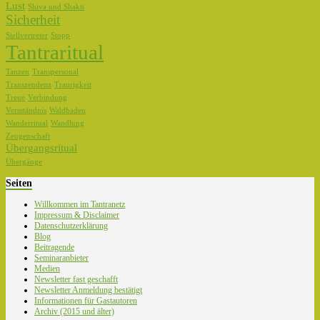
Lust
Shiva und Shakti
Sicherheit
Stellvertreter
Stopp
Tantraritual
Tanzen
Transpersonal
Transzendenz
Traurigkeit
Treue
Verbindung
Versständnis
Waldbaden
Wanderritual
Wandlung
Zeugenschaft
Übergangsritual
Übergänge
Seiten
Willkommen im Tantranetz
Impressum & Disclaimer
Datenschutzerklärung
Blog
Beitragende
Seminaranbieter
Medien
Newsletter fast geschafft
Newsletter Anmeldung bestätigt
Informationen für Gastautoren
Archiv (2015 und älter)