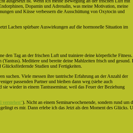
ht ausgesetzt ist. Wenn ich meine Bewegung an der frischen Luft mit
n Endorphinen, Dopamin und Adrenalin, was meine Motivation, meine
rmungen und Küsse verbessern die Ausschüttung von Oxytocin und
etzt Lachen spürbare Auswirkungen auf die hormonelle Situation im
e den Tag an der frischen Luft und trainiere deine körperliche Fitness.
n (Yantras). Meditiere und bereite deine Mahlzeiten frisch und gesund. 
 Glücksfördernde Studien und Fertigkeiten.
en suchen. Viele messen ihre tantrische Erfahrung an der Anzahl der
weniger passenden Partner und bleiben dann weg (siehe auch
d sie wieder in einem Tantraseminar, weil das Feuer der Beziehung
l verstehen“
). Nicht an einem Seminarwochenende, sondern rund um d
gelingt es mir. Dann erlebe ich das Jetzt als den Moment des Glücks. 