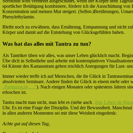
Serotonin wird vermehrt ausgeschüttet, wenn der Körper dem Tageslic
sportlicher Betätigung kombiniere, fördere ich die Ausschüttung vo
Konzentration und meinen Mut steigert. (Selbst-)Berührungen, Uma
Phenylethylamin.
Bleibt noch zu erwähnen, dass Ernährung, Entspannung und nicht zul
Körper und damit auf die Entstehung von Glücksgefühlen haben.
Was hat das alles mit Tantra zu tun?
Als Tantriker üben wir alles, was unser Leben glücklich macht. Beginn
Übe dich in Selbstliebe und arbeite mit kontemplativen Visualisatione
64 Künste des Kamasutram geben reichlich Anregungen für Lust- und
Immer wieder treffe ich auf Menschen, die ihr Glück in Tantraseminar
absolvierten Seminare. Andere finden ihr Glück in einem mehr oder 
„Partnersuche …“
). Nach einigen Monaten oder spätestens Jahren sin
erloschen ist.
Tantra macht man nicht, man lebt es (siehe auch
„Das Leben als Ritua
Uhr. Es ist eine Frage der Disziplin. Und der Bewusstheit. Manchmal 
in allen anderen Momenten sei mir diese Weisheit eingedenk:
Achte gut auf diesen Tag,