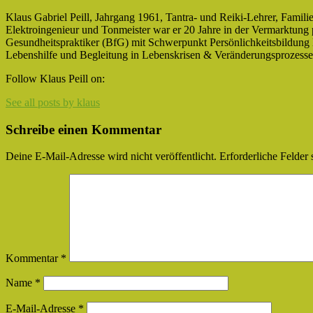
Klaus Gabriel Peill, Jahrgang 1961, Tantra- und Reiki-Lehrer, Familie
Elektroingenieur und Tonmeister war er 20 Jahre in der Vermarktung pr
Gesundheitspraktiker (BfG) mit Schwerpunkt Persönlichkeitsbildung le
Lebenshilfe und Begleitung in Lebenskrisen & Veränderungsprozesse
Facebook
Twitter
Google
Follow Klaus Peill on:
Plus
See all posts by klaus
Schreibe einen Kommentar
Deine E-Mail-Adresse wird nicht veröffentlicht.
Erforderliche Felder 
Kommentar
*
Name
*
E-Mail-Adresse
*