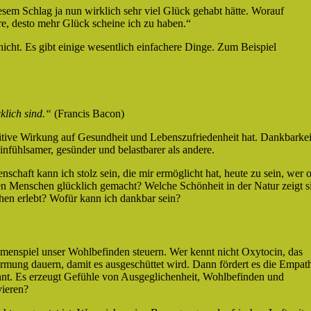
esem Schlag ja nun wirklich sehr viel Glück gehabt hätte. Worauf
ere, desto mehr Glück scheine ich zu haben.“
nicht. Es gibt einige wesentlich einfachere Dinge. Zum Beispiel
klich sind.“
(Francis Bacon)
sitive Wirkung auf Gesundheit und Lebenszufriedenheit hat. Dankbarkei
infühlsamer, gesünder und belastbarer als andere.
schaft kann ich stolz sein, die mir ermöglicht hat, heute zu sein, wer 
n Menschen glücklich gemacht? Welche Schönheit in der Natur zeigt s
en erlebt? Wofür kann ich dankbar sein?
menspiel unser Wohlbefinden steuern. Wer kennt nicht Oxytocin, das
ung dauern, damit es ausgeschüttet wird. Dann fördert es die Empath
annt. Es erzeugt Gefühle von Ausgeglichenheit, Wohlbefinden und
vieren?