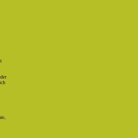
t
oder
ich
ie,