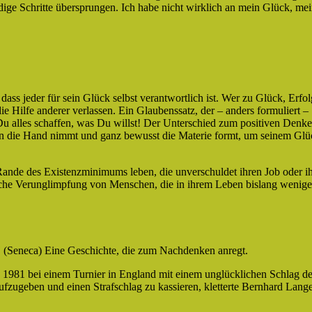
dige Schritte übersprungen. Ich habe nicht wirklich an mein Glück, me
 dass jeder für sein Glück selbst verantwortlich ist. Wer zu Glück, Erfol
ie Hilfe anderer verlassen. Ein Glaubenssatz, der – anders formuliert –
 Du alles schaffen, was Du willst! Der Unterschied zum positiven Denk
k in die Hand nimmt und ganz bewusst die Materie formt, um seinem Glü
Rande des Existenzminimums leben, die unverschuldet ihren Job oder i
ische Verunglimpfung von Menschen, die in ihrem Leben bislang wenige
“
(Seneca) Eine Geschichte, die zum Nachdenken anregt.
e 1981 bei einem Turnier in England mit einem unglücklichen Schlag d
aufzugeben und einen Strafschlag zu kassieren, kletterte Bernhard Lang