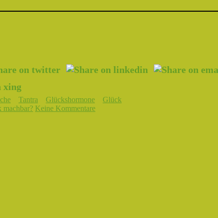
uche
Tantra
Glückshormone
Glück
k machbar?
Keine Kommentare