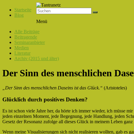
Startseite
Blog
Tantranetz
Menü
Verbindung
Alle Beiträge
in
Beitragende
Liebe,
Seminaranbieter
Eros
Medien
und
Literatur
Tantra
Archiv (2015 und älter)
Der Sinn des menschlichen Dasei
„Der Sinn des menschlichen Daseins ist das Glück.“
(Aristoteles)
Glücklich durch positives Denken?
Es ist schon viele Jahre her, da hörte ich immer wieder, ich müsse mir
jeden einzelnen Moment, jede Begegnung, jede Handlung, jeden Sch
Gesetz der Resonanz zufolge all dieses Glück in meinem Leben ganz a
Wenn meine Visualisierungen sich nicht realisieren wollten, gab es g