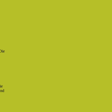
Die
ie
Und