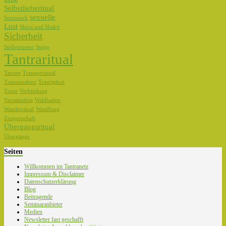
Selbstlieberitual
sexuelle
Sexrausch
Lust
Shiva und Shakti
Sicherheit
Stellvertreter
Stopp
Tantraritual
Tanzen
Transpersonal
Transzendenz
Traurigkeit
Treue
Verbindung
Versständnis
Waldbaden
Wanderritual
Wandlung
Zeugenschaft
Übergangsritual
Übergänge
Seiten
Willkommen im Tantranetz
Impressum & Disclaimer
Datenschutzerklärung
Blog
Beitragende
Seminaranbieter
Medien
Newsletter fast geschafft