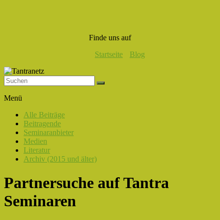
Finde uns auf
Startseite
Blog
Tantranetz
Menü
Verbindung
Alle Beiträge
in
Beitragende
Liebe,
Seminaranbieter
Eros
Medien
und
Literatur
Tantra
Archiv (2015 und älter)
Partnersuche auf Tantra
Seminaren