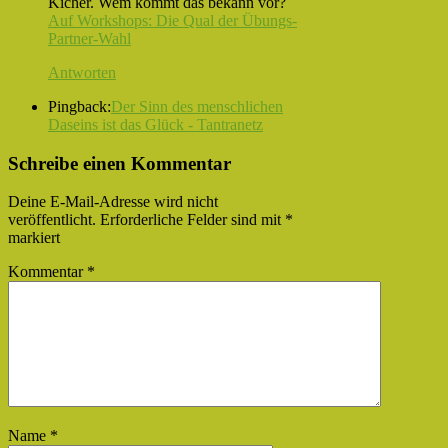
Kicher. Wem kommt das bekann vor?
Auf Workshops: Die Qual der Übungs-
Partner-Wahl
Antworten
Pingback:
Der Sinn des menschlichen
Daseins ist das Glück - Tantranetz
Schreibe einen Kommentar
Deine E-Mail-Adresse wird nicht
veröffentlicht.
Erforderliche Felder sind mit
*
markiert
Kommentar
*
Name
*