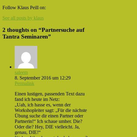
Facebook
Twitter
Google
Follow Klaus Peill on:
Plus
See all posts by klaus
2 thoughts on “
Partnersuche auf
Tantra Seminaren
”
saleem
8. September 2016 um 12:29
Permalink
Einen lustigen, passenden Text dazu
fand ich heute im Netz:
„Uah, ich hasse es, wenn der
Workshopleiter sagt: „Für die nächste
Übung suche dir einen Partner oder
Partnerin!“ Ich schaue umher. Die?
Oder die? Hey, DIE vielleicht. Ja,
genau, DIE!“