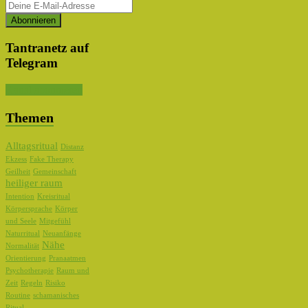
Tantranetz auf
Telegram
Kanal abonnieren
Themen
Alltagsritual
Distanz
Ekzess
Fake Therapy
Geilheit
Gemeinschaft
heiliger raum
Intention
Kreisritual
Körpersprache
Körper
und Seele
Mitgefühl
Naturritual
Neuanfänge
Nähe
Normalität
Orientierung
Pranaatmen
Psychotherapie
Raum und
Zeit
Regeln
Risiko
Routine
schamanisches
Ritual