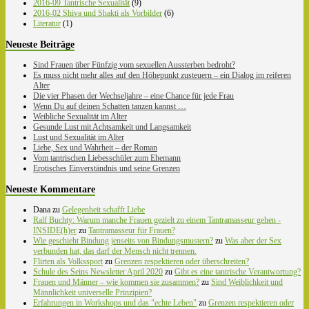
2016-09 Tantrische Sexualität
(9)
2016-02 Shiva und Shakti als Vorbilder
(6)
Literatur
(1)
Neueste Beiträge
Sind Frauen über Fünfzig vom sexuellen Aussterben bedroht?
Es muss nicht mehr alles auf den Höhepunkt zusteuern – ein Dialog im reiferen
Alter
Die vier Phasen der Wechseljahre – eine Chance für jede Frau
Wenn Du auf deinen Schatten tanzen kannst …
Weibliche Sexualität im Alter
Gesunde Lust mit Achtsamkeit und Langsamkeit
Lust und Sexualität im Alter
Liebe, Sex und Wahrheit – der Roman
Vom tantrischen Liebesschüler zum Ehemann
Erotisches Einverständnis und seine Grenzen
Neueste Kommentare
Dana
zu
Gelegenheit schafft Liebe
Ralf Buchty: Warum manche Frauen gezielt zu einem Tantramasseur gehen -
INSIDE(h)er
zu
Tantramasseur für Frauen?
Wie geschieht Bindung jenseits von Bindungsmustern?
zu
Was aber der Sex
verbunden hat, das darf der Mensch nicht trennen.
Flirten als Volkssport
zu
Grenzen respektieren oder überschreiten?
Schule des Seins Newsletter April 2020
zu
Gibt es eine tantrische Verantwortung?
Frauen und Männer – wie kommen sie zusammen?
zu
Sind Weiblichkeit und
Männlichkeit universelle Prinzipien?
Erfahrungen in Workshops und das "echte Leben"
zu
Grenzen respektieren oder