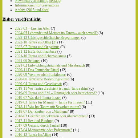
Newsletter Anmeldung bestätigt
Informationen für Gastautoren
Archiv (2015 und älter)
Bisher veröffentlicht
2025-03 – Lust im Alter
(7)
2024-05 Lehrende und Meister im Tantra – auch sexuell?
(6)
2022-12 Gleichgeschlechtliche Begegnungen
(6)
2022-10 Tantra im Alltag (2)
(11)
2022-07 Tantra und Orgasmus
(9)
2021-12 Ist Glück machbar?
(7)
2021-10 Tantra und Schamanismus
(5)
2021-06 Schatten
(10)
2021-02 Entwicklungstraumata und Missbrauch
(8)
2020-11 Das Tantrische Ritual
(12)
2020-09 Wenn es nicht funktioniert
(6)
2020-06 Tantrische Beziehungskunst
(6)
2020-04 Tantra und Gesellschaft
(9)
2019-11 Wo Tantra draufsteht ist auch Tantra drin?
(6)
2019-09 Tantra und SM – Unmöglich oder bereichernd?
(10)
2019-07 Was darf Tantra kosten
(7)
2019-03 Tantra für Männer – Tantra für Frauen?
(11)
2018-11 Was hat Tantra mit Sexarbeit zu tun?
(6)
2018-07 Der Zauber von „Maithuna"
(9)
2018-03 Grenzen respektieren oder überschreiten?
(13)
2017-11 Sex und Bindung
(9)
2017-09 Gesund durch Tantra?
(10)
2017-04 Monogamie oder Polyamorie?
(11)
2016-12 Tantra im Alltag
(14)