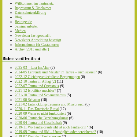
Willkommen im Tantranetz
Impressum & Disclaimer
Datenschutzerklärung
Blog
Beitragende
Seminaranbieter
Medien
Newsletter fast geschafft
Newsletter Anmeldung bestätigt
Informationen für Gastautoren
Archiv (2015 und älter)
Bisher veröffentlicht
2025-03 – Lust im Alter
(7)
2024-05 Lehrende und Meister im Tantra – auch sexuell?
(6)
2022-12 Gleichgeschlechtliche Begegnungen
(6)
2022-10 Tantra im Alltag (2)
(11)
2022-07 Tantra und Orgasmus
(9)
2021-12 Ist Glück machbar?
(7)
2021-10 Tantra und Schamanismus
(5)
2021-06 Schatten
(10)
2021-02 Entwicklungstraumata und Missbrauch
(8)
2020-11 Das Tantrische Ritual
(12)
2020-09 Wenn es nicht funktioniert
(6)
2020-06 Tantrische Beziehungskunst
(6)
2020-04 Tantra und Gesellschaft
(9)
2019-11 Wo Tantra draufsteht ist auch Tantra drin?
(6)
2019-09 Tantra und SM – Unmöglich oder bereichernd?
(10)
2019-07 Was darf Tantra kosten
(7)