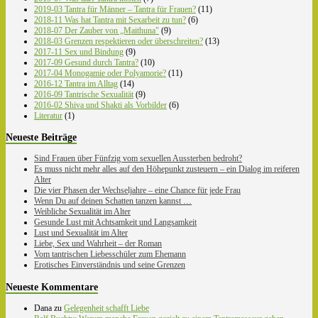
2019-03 Tantra für Männer – Tantra für Frauen?
(11)
2018-11 Was hat Tantra mit Sexarbeit zu tun?
(6)
2018-07 Der Zauber von „Maithuna"
(9)
2018-03 Grenzen respektieren oder überschreiten?
(13)
2017-11 Sex und Bindung
(9)
2017-09 Gesund durch Tantra?
(10)
2017-04 Monogamie oder Polyamorie?
(11)
2016-12 Tantra im Alltag
(14)
2016-09 Tantrische Sexualität
(9)
2016-02 Shiva und Shakti als Vorbilder
(6)
Literatur
(1)
Neueste Beiträge
Sind Frauen über Fünfzig vom sexuellen Aussterben bedroht?
Es muss nicht mehr alles auf den Höhepunkt zusteuern – ein Dialog im reiferen
Alter
Die vier Phasen der Wechseljahre – eine Chance für jede Frau
Wenn Du auf deinen Schatten tanzen kannst …
Weibliche Sexualität im Alter
Gesunde Lust mit Achtsamkeit und Langsamkeit
Lust und Sexualität im Alter
Liebe, Sex und Wahrheit – der Roman
Vom tantrischen Liebesschüler zum Ehemann
Erotisches Einverständnis und seine Grenzen
Neueste Kommentare
Dana
zu
Gelegenheit schafft Liebe