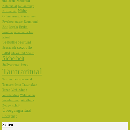
und Seele
Mitgefühl
Naturritual
Neuanfänge
Nähe
Normalität
Orientierung
Pranaatmen
Psychotherapie
Raum und
Zeit
Regeln
Risiko
Routine
schamanisches
Ritual
Selbstlieberitual
sexuelle
Sexrausch
Lust
Shiva und Shakti
Sicherheit
Stellvertreter
Stopp
Tantraritual
Tanzen
Transpersonal
Transzendenz
Traurigkeit
Treue
Verbindung
Versständnis
Waldbaden
Wanderritual
Wandlung
Zeugenschaft
Übergangsritual
Übergänge
Seiten