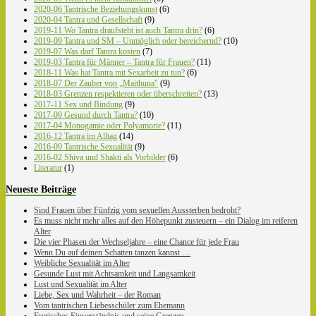
2020-06 Tantrische Beziehungskunst
(6)
2020-04 Tantra und Gesellschaft
(9)
2019-11 Wo Tantra draufsteht ist auch Tantra drin?
(6)
2019-09 Tantra und SM – Unmöglich oder bereichernd?
(10)
2019-07 Was darf Tantra kosten
(7)
2019-03 Tantra für Männer – Tantra für Frauen?
(11)
2018-11 Was hat Tantra mit Sexarbeit zu tun?
(6)
2018-07 Der Zauber von „Maithuna"
(9)
2018-03 Grenzen respektieren oder überschreiten?
(13)
2017-11 Sex und Bindung
(9)
2017-09 Gesund durch Tantra?
(10)
2017-04 Monogamie oder Polyamorie?
(11)
2016-12 Tantra im Alltag
(14)
2016-09 Tantrische Sexualität
(9)
2016-02 Shiva und Shakti als Vorbilder
(6)
Literatur
(1)
Neueste Beiträge
Sind Frauen über Fünfzig vom sexuellen Aussterben bedroht?
Es muss nicht mehr alles auf den Höhepunkt zusteuern – ein Dialog im reiferen
Alter
Die vier Phasen der Wechseljahre – eine Chance für jede Frau
Wenn Du auf deinen Schatten tanzen kannst …
Weibliche Sexualität im Alter
Gesunde Lust mit Achtsamkeit und Langsamkeit
Lust und Sexualität im Alter
Liebe, Sex und Wahrheit – der Roman
Vom tantrischen Liebesschüler zum Ehemann