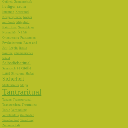
Geilheit
Gemeinschaft
heiliger raum
Intention
Kreisritual
Körpersprache
Körper
und Seele
Mitgefühl
Naturritual
Neuanfänge
Nähe
Normalität
Orientierung
Pranaatmen
Psychotherapie
Raum und
Zeit
Regeln
Risiko
Routine
schamanisches
Ritual
Selbstlieberitual
sexuelle
Sexrausch
Lust
Shiva und Shakti
Sicherheit
Stellvertreter
Stopp
Tantraritual
Tanzen
Transpersonal
Transzendenz
Traurigkeit
Treue
Verbindung
Versständnis
Waldbaden
Wanderritual
Wandlung
Zeugenschaft