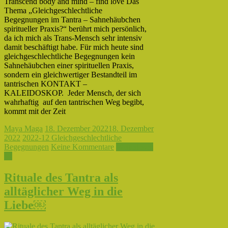
Transcend body and mind – find love Das
Thema „Gleichgeschlechtliche
Begegnungen im Tantra – Sahnehäubchen
spiritueller Praxis?“ berührt mich persönlich,
da ich mich als Trans-Mensch sehr intensiv
damit beschäftigt habe. Für mich heute sind
gleichgeschlechtliche Begegnungen kein
Sahnehäubchen einer spirituellen Praxis,
sondern ein gleichwertiger Bestandteil im
tantrischen KONTAKT –
KALEIDOSKOP. Jeder Mensch, der sich
wahrhaftig auf den tantrischen Weg begibt,
kommt mit der Zeit
Maya Maga
18. Dezember 2022
18. Dezember
2022
2022-12 Gleichgeschlechtliche
Begegnungen
Keine Kommentare
Weiterlesen
→
Rituale des Tantra als
alltäglicher Weg in die
Liebe￼