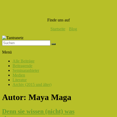
Finde uns auf
Startseite
Blog
Tantranetz
Menü
Verbindung
Alle Beiträge
in
Beitragende
Liebe,
Seminaranbieter
Eros
Medien
und
Literatur
Tantra
Archiv (2015 und älter)
Autor:
Maya Maga
Denn sie wissen (nicht) was