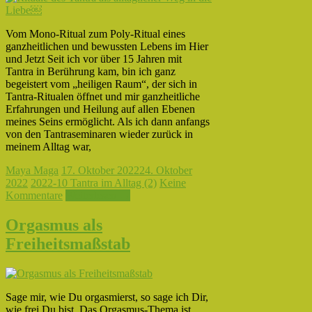
Vom Mono-Ritual zum Poly-Ritual eines
ganzheitlichen und bewussten Lebens im Hier
und Jetzt Seit ich vor über 15 Jahren mit
Tantra in Berührung kam, bin ich ganz
begeistert vom „heiligen Raum“, der sich in
Tantra-Ritualen öffnet und mir ganzheitliche
Erfahrungen und Heilung auf allen Ebenen
meines Seins ermöglicht. Als ich dann anfangs
von den Tantraseminaren wieder zurück in
meinem Alltag war,
Maya Maga
17. Oktober 2022
24. Oktober
2022
2022-10 Tantra im Alltag (2)
Keine
Kommentare
Weiterlesen →
Orgasmus als
Freiheitsmaßstab
Sage mir, wie Du orgasmierst, so sage ich Dir,
wie frei Du bist. Das Orgasmus-Thema ist