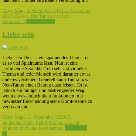
machend“. In der bewussten Verbindung mit
Maya Maga
9. November 2020
14. November
2020
2020-11 Das Tantrische Ritual
1
Kommentar
Weiterlesen →
Liebe sein
Liebe sein Dies ist ein spannendes Thema, da
es so viel Spielräume lässt. Nun ist eine
„erfüllende Sexualität“ ein sehr individuelles
Thema und jeder Mensch wird darunter etwas
anderes verstehen. Generell kann Tantra bzw.
Neo-Tantra einen Beitrag dazu leisten. Es ist
jedoch ein mutiger und anstrengender Weg,
wenn etwas einfach nicht funktioniert, mit
bewusster Entscheidung seine Komfortzone zu
verlassen und
Maya Maga
11. September 2020
15.
September 2020
2020-09 Wenn es nicht
funktioniert
Keine Kommentare
Weiterlesen
→