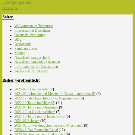
Übergangsritual
Übergänge
Seiten
Willkommen im Tantranetz
Impressum & Disclaimer
Datenschutzerklärung
Blog
Beitragende
Seminaranbieter
Medien
Newsletter fast geschafft
Newsletter Anmeldung bestätigt
Informationen für Gastautoren
Archiv (2015 und älter)
Bisher veröffentlicht
2025-03 – Lust im Alter
(7)
2024-05 Lehrende und Meister im Tantra – auch sexuell?
(6)
2022-12 Gleichgeschlechtliche Begegnungen
(6)
2022-10 Tantra im Alltag (2)
(11)
2022-07 Tantra und Orgasmus
(9)
2021-12 Ist Glück machbar?
(7)
2021-10 Tantra und Schamanismus
(5)
2021-06 Schatten
(10)
2021-02 Entwicklungstraumata und Missbrauch
(8)
2020-11 Das Tantrische Ritual
(12)
2020-09 Wenn es nicht funktioniert
(6)