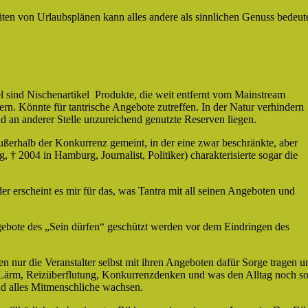
iten von Urlaubsplänen kann alles andere als sinnlichen Genuss bedeu
 sind Nischenartikel Produkte, die weit entfernt vom Mainstream
rn. Könnte für tantrische Angebote zutreffen. In der Natur verhindern
 an anderer Stelle unzureichend genutzte Reserven liegen.
ußerhalb der Konkurrenz gemeint, in der eine zwar beschränkte, aber
 † 2004 in Hamburg, Journalist, Politiker) charakterisierte sogar die
r erscheint es mir für das, was Tantra mit all seinen Angeboten und
ngebote des „Sein dürfen“ geschützt werden vor dem Eindringen des
n nur die Veranstalter selbst mit ihren Angeboten dafür Sorge tragen u
, Lärm, Reizüberflutung, Konkurrenzdenken und was den Alltag noch s
und alles Mitmenschliche wachsen.