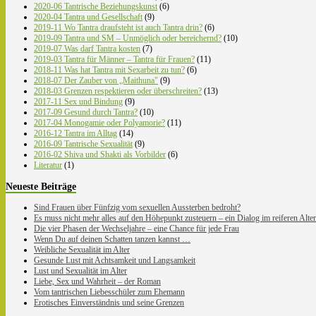
2020-06 Tantrische Beziehungskunst
(6)
2020-04 Tantra und Gesellschaft
(9)
2019-11 Wo Tantra draufsteht ist auch Tantra drin?
(6)
2019-09 Tantra und SM – Unmöglich oder bereichernd?
(10)
2019-07 Was darf Tantra kosten
(7)
2019-03 Tantra für Männer – Tantra für Frauen?
(11)
2018-11 Was hat Tantra mit Sexarbeit zu tun?
(6)
2018-07 Der Zauber von „Maithuna"
(9)
2018-03 Grenzen respektieren oder überschreiten?
(13)
2017-11 Sex und Bindung
(9)
2017-09 Gesund durch Tantra?
(10)
2017-04 Monogamie oder Polyamorie?
(11)
2016-12 Tantra im Alltag
(14)
2016-09 Tantrische Sexualität
(9)
2016-02 Shiva und Shakti als Vorbilder
(6)
Literatur
(1)
Neueste Beiträge
Sind Frauen über Fünfzig vom sexuellen Aussterben bedroht?
Es muss nicht mehr alles auf den Höhepunkt zusteuern – ein Dialog im reiferen Alter
Die vier Phasen der Wechseljahre – eine Chance für jede Frau
Wenn Du auf deinen Schatten tanzen kannst …
Weibliche Sexualität im Alter
Gesunde Lust mit Achtsamkeit und Langsamkeit
Lust und Sexualität im Alter
Liebe, Sex und Wahrheit – der Roman
Vom tantrischen Liebesschüler zum Ehemann
Erotisches Einverständnis und seine Grenzen