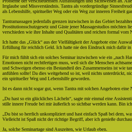
Probleme der verschiedensten Auffassungen und Sichtweisen an. Allein 
Irrglaube und Missverständnis. Tantra als vordergründige Sinnesfreud
als Lebenshilfe, spiritueller Weg oder ein Weg zur inneren Freiheit ga
Tantramassagen jedenfalls grenzen inzwischen in das Gebiet bezahlter
Prostitutionsschutzgesetz und Gäste jener Massagestudios möchten li
verschieden wie ihre Inhalte und Qualitäten und reichen formal vom N
Ich hatte das „Glück“ aus der Vielfältigkeit der Angebote eine Auswahl
Erfüllung für reichlich Geld. Ich hatte nie den Eindruck mich dafür 
Für mich fühlt sich ein solches Seminar inzwischen wie ein „nach H
Emotionen nicht rechtfertigen muss, weil sich die Menschen achtsam
und Schweigen ebenso ein Bestandteil des Zusammenseins ist wie tan
anfühlen sollte! Da dies weitgehend so ist, weil nichts unterdrückt, 
ein spiritueller Weg und Lebenshilfe geworden.
Ist es dann nicht sogar gut, wenn Tantra mit solchen Angeboten eine 
„Du hast so ein glückliches Lächeln“, sagte mir einmal eine Assistenti
stille innere Freude bei mir äußerlich so sichtbar werden kann. Bin ic
„Du bist so herrlich unkompliziert und hast einfach Spaß bei dem, was
Vielleicht ist Spaß nicht der richtige Begriff, aber ich genieße durcha
Ja, solche Seminartage sind Auszeiten, wie Urlaub eben.