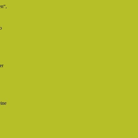
en“,
o
er
eine