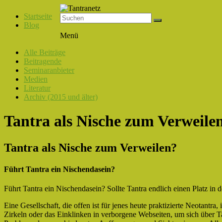
Startseite
Blog
Tantranetz
Menü
Verbindung
Alle Beiträge
in
Beitragende
Liebe,
Seminaranbieter
Eros
Medien
und
Literatur
Tantra
Archiv (2015 und älter)
Tantra als Nische zum Verweile
Tantra als Nische zum Verweilen?
Führt Tantra ein Nischendasein?
Führt Tantra ein Nischendasein? Sollte Tantra endlich einen Platz in
Eine Gesellschaft, die offen ist für jenes heute praktizierte Neotantra
Zirkeln oder das Einklinken in verborgene Webseiten, um sich über 