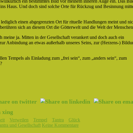
willkürlich ein bestimmtes Bild vor meinem inneren Auge ein. Das Bil
ür ins Haus. Und doch sind solche Orte für Rückzug und Besinnung mitt
m
lediglich
einen abgegrenzten Ort für rituelle Handlungen meint und ni
n berühren sich an diesem Ort die Götterwelt und die Welt der Menschen
ch meine ja. Mitten in der Gesellschaft verankert und doch auch ein
zur Anbindung an etwas außerhalb unseres Seins, zur (Herzens-) Bildu
ellen Tempels als Einladung zum „frei sein“, zum „anders sein“, zum
n?
eit
Verweilen
Tempel
Tantra
Glück
ntra und Gesellschaft
Keine Kommentare