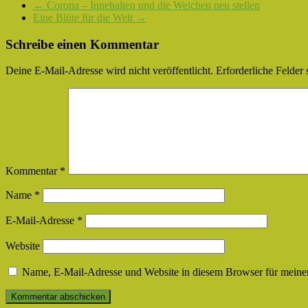
←
Corona – Innehalten und die Weichen neu stellen
Eine Blüte für die Welt
→
Schreibe einen Kommentar
Deine E-Mail-Adresse wird nicht veröffentlicht.
Erforderliche Felder 
Kommentar
*
Name
*
E-Mail-Adresse
*
Website
Name, E-Mail-Adresse und Website in diesem Browser für meine