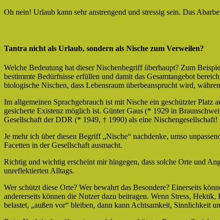
Oh nein! Urlaub kann sehr anstrengend und stressig sein. Das Abarbe
Tantra nicht als Urlaub, sondern als Nische zum Verweilen?
Welche Bedeutung hat dieser Nischenbegriff überhaupt? Zum Beispiel
bestimmte Bedürfnisse erfüllen und damit das Gesamtangebot bereiche
biologische Nischen, dass Lebensraum überbeansprucht wird, während
Im allgemeinen Sprachgebrauch ist mit Nische ein geschützter Platz a
gesicherte Existenz möglich ist. Günter Gaus (* 1929 in Braunschweig,
Gesellschaft der DDR (* 1949, † 1990) als eine Nischengesellschaft!
Je mehr ich über diesen Begriff „Nische“ nachdenke, umso unpassende
Facetten in der Gesellschaft ausmacht.
Richtig und wichtig erscheint mir hingegen, dass solche Orte und A
unreflektierten Alltags.
Wer schützt diese Orte? Wer bewahrt das Besondere? Einerseits könne
andererseits können die Nutzer dazu beitragen. Wenn Stress, Hektik
belastet, „außen vor“ bleiben, dann kann Achtsamkeit, Sinnlichkeit 