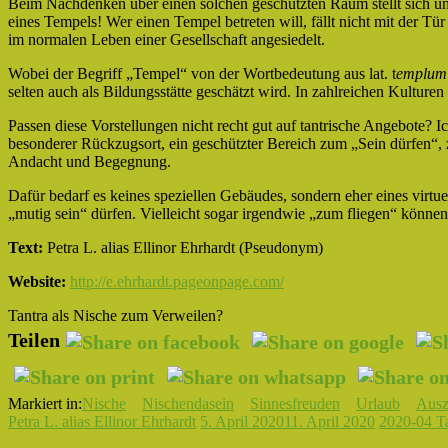
Beim Nachdenken über einen solchen geschützten Raum stellt sich un
eines Tempels! Wer einen Tempel betreten will, fällt nicht mit der T
im normalen Leben einer Gesellschaft angesiedelt.
Wobei der Begriff „Tempel“ von der Wortbedeutung aus lat. t
emplu
selten auch als Bildungsstätte geschätzt wird. In zahlreichen Kulture
Passen diese Vorstellungen nicht recht gut auf tantrische Angebote? I
besonderer Rückzugsort, ein geschützter Bereich zum „Sein dürfen“, 
Andacht und Begegnung.
Dafür bedarf es keines speziellen Gebäudes, sondern eher eines virtu
„mutig sein“ dürfen. Vielleicht sogar irgendwie „zum fliegen“ könne
Text:
Petra L. alias Ellinor Ehrhardt (Pseudonym)
Website:
http://e.ehrhardt.pageonpage.com/
Tantra als Nische zum Verweilen?
Teilen
Markiert in:
Nische
Nischendasein
Sinnesfreuden
Urlaub
Ausz
Petra L. alias Ellinor Ehrhardt
5. April 2020
11. April 2020
2020-04 Ta