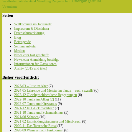
Übergangsritual
Waldbaden
Wanderritual
Wandlung
Zeugenschaft
Übergänge
Seiten
Willkommen im Tantranetz
Impressum & Disclaimer
Datenschutzerklärung
Blog
Beitragende
Seminaranbieter
Medien
Newsletter fast geschafft
Newsletter Anmeldung bestätigt
Informationen für Gastautoren
Archiv (2015 und älter)
Bisher veröffentlicht
2025-03 – Lust im Alter
(7)
2024-05 Lehrende und Meister im Tantra – auch sexuell?
(6)
2022-12 Gleichgeschlechtliche Begegnungen
(6)
2022-10 Tantra im Alltag (2)
(11)
2022-07 Tantra und Orgasmus
(9)
2021-12 Ist Glück machbar?
(7)
2021-10 Tantra und Schamanismus
(5)
2021-06 Schatten
(10)
2021-02 Entwicklungstraumata und Missbrauch
(8)
2020-11 Das Tantrische Ritual
(12)
2020-09 Wenn es nicht funktioniert
(6)