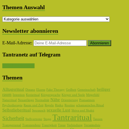
Themen Auswahl
Themen
Auswahl
Newsletter abonnieren
E-Mail-Adresse:
Tantranetz auf Telegram
Kanal abonnieren
Themen
Alltagsritual
heiliger
Distanz
Ekzess
Fake Therapy
Geilheit
Gemeinschaft
raum
Intention
Kreisritual
Körpersprache
Körper und Seele
Mitgefühl
Nähe
Naturritual
Neuanfänge
Normalität
Orientierung
Pranaatmen
Psychotherapie
Raum und Zeit
Regeln
Risiko
Routine
schamanisches Ritual
Selbstlieberitual
sexuelle Lust
Sexrausch
Shiva und Shakti
Tantraritual
Sicherheit
Stellvertreter
Stopp
Tanzen
Transpersonal
Transzendenz
Traurigkeit
Treue
Verbindung
Versständnis