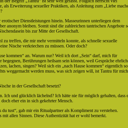
der Begriff „Tantra“ ist sehr weit gefasst. Folglich herrscht viel
e, als Erweiterung sexueller Praktiken, als Anleitung zum „Liebe mach
r?
 erotischer Dienstleistungen hinein. Masseurinnen unterliegen dem
eber anonym bleiben. Somit sind die zahlreichen tantrischen Angebote s
ischendasein bis zur Mitte der Gesellschaft.
 zu treffen, die mir mehr vermitteln konnte, als schnelle sexuelle
in eine Nische verkriechen zu müssen. Oder doch?
ause kommen“ an. Warum nur? Weil ich dort „Sein“ darf, mich für
er begegnen, Berührungen heilsam sein können, weil Gespräche ehrlich
zen, lachen, singen? Weil sich ein „nach Hause kommen“ eigentlich so
nichts weggemacht werden muss, was sich zeigen will, ist Tantra für mich
Nische in der Gesellschaft besetzt?
n. Ich und glücklich lächelnd? Ich hätte nie für möglich gehalten, dass 
h doch eher ein in sich gekehrter Mensch.
 du tust“, gab mir ein Ritualpartner als Kompliment zu verstehen.
us mit allen Sinnen. Diese Authentizität hat er wohl bemerkt.