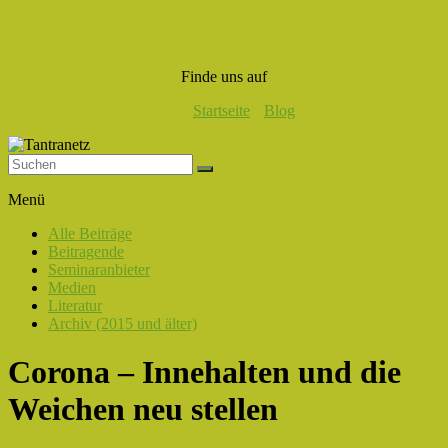
Finde uns auf
Startseite
Blog
Tantranetz
Menü
Verbindung
Alle Beiträge
in
Beitragende
Liebe,
Seminaranbieter
Eros
Medien
und
Literatur
Tantra
Archiv (2015 und älter)
Corona – Innehalten und die
Weichen neu stellen