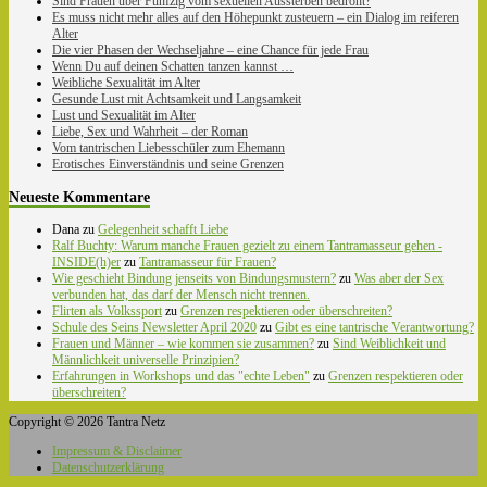
Sind Frauen über Fünfzig vom sexuellen Aussterben bedroht?
Es muss nicht mehr alles auf den Höhepunkt zusteuern – ein Dialog im reiferen
Alter
Die vier Phasen der Wechseljahre – eine Chance für jede Frau
Wenn Du auf deinen Schatten tanzen kannst …
Weibliche Sexualität im Alter
Gesunde Lust mit Achtsamkeit und Langsamkeit
Lust und Sexualität im Alter
Liebe, Sex und Wahrheit – der Roman
Vom tantrischen Liebesschüler zum Ehemann
Erotisches Einverständnis und seine Grenzen
Neueste Kommentare
Dana
zu
Gelegenheit schafft Liebe
Ralf Buchty: Warum manche Frauen gezielt zu einem Tantramasseur gehen -
INSIDE(h)er
zu
Tantramasseur für Frauen?
Wie geschieht Bindung jenseits von Bindungsmustern?
zu
Was aber der Sex
verbunden hat, das darf der Mensch nicht trennen.
Flirten als Volkssport
zu
Grenzen respektieren oder überschreiten?
Schule des Seins Newsletter April 2020
zu
Gibt es eine tantrische Verantwortung?
Frauen und Männer – wie kommen sie zusammen?
zu
Sind Weiblichkeit und
Männlichkeit universelle Prinzipien?
Erfahrungen in Workshops und das "echte Leben"
zu
Grenzen respektieren oder
überschreiten?
Copyright © 2026 Tantra Netz
Impressum & Disclaimer
Datenschutzerklärung