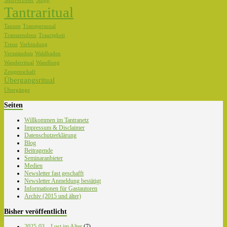
Stellvertreter
Stopp
Tantraritual
Tanzen
Transpersonal
Transzendenz
Traurigkeit
Treue
Verbindung
Versständnis
Waldbaden
Wanderritual
Wandlung
Zeugenschaft
Übergangsritual
Übergänge
Seiten
Willkommen im Tantranetz
Impressum & Disclaimer
Datenschutzerklärung
Blog
Beitragende
Seminaranbieter
Medien
Newsletter fast geschafft
Newsletter Anmeldung bestätigt
Informationen für Gastautoren
Archiv (2015 und älter)
Bisher veröffentlicht
2025-03 – Lust im Alter
(7)