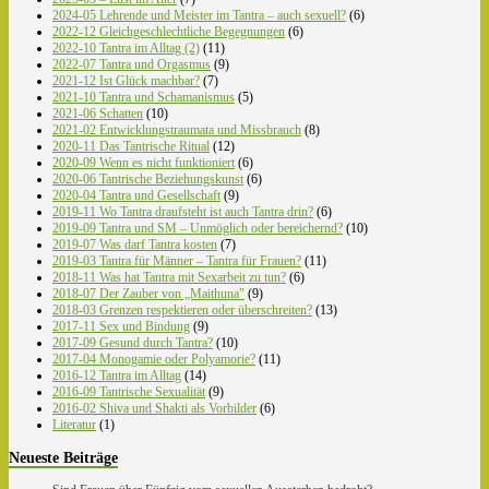
2024-05 Lehrende und Meister im Tantra – auch sexuell?
(6)
2022-12 Gleichgeschlechtliche Begegnungen
(6)
2022-10 Tantra im Alltag (2)
(11)
2022-07 Tantra und Orgasmus
(9)
2021-12 Ist Glück machbar?
(7)
2021-10 Tantra und Schamanismus
(5)
2021-06 Schatten
(10)
2021-02 Entwicklungstraumata und Missbrauch
(8)
2020-11 Das Tantrische Ritual
(12)
2020-09 Wenn es nicht funktioniert
(6)
2020-06 Tantrische Beziehungskunst
(6)
2020-04 Tantra und Gesellschaft
(9)
2019-11 Wo Tantra draufsteht ist auch Tantra drin?
(6)
2019-09 Tantra und SM – Unmöglich oder bereichernd?
(10)
2019-07 Was darf Tantra kosten
(7)
2019-03 Tantra für Männer – Tantra für Frauen?
(11)
2018-11 Was hat Tantra mit Sexarbeit zu tun?
(6)
2018-07 Der Zauber von „Maithuna"
(9)
2018-03 Grenzen respektieren oder überschreiten?
(13)
2017-11 Sex und Bindung
(9)
2017-09 Gesund durch Tantra?
(10)
2017-04 Monogamie oder Polyamorie?
(11)
2016-12 Tantra im Alltag
(14)
2016-09 Tantrische Sexualität
(9)
2016-02 Shiva und Shakti als Vorbilder
(6)
Literatur
(1)
Neueste Beiträge