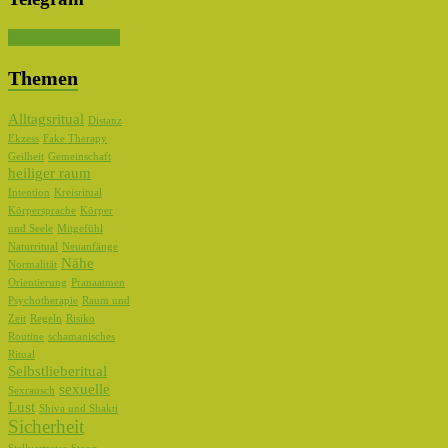
Kanal abonnieren
Themen
Alltagsritual
Distanz
Ekzess
Fake Therapy
Geilheit
Gemeinschaft
heiliger raum
Intention
Kreisritual
Körpersprache
Körper
und Seele
Mitgefühl
Naturritual
Neuanfänge
Nähe
Normalität
Orientierung
Pranaatmen
Psychotherapie
Raum und
Zeit
Regeln
Risiko
Routine
schamanisches
Ritual
Selbstlieberitual
sexuelle
Sexrausch
Lust
Shiva und Shakti
Sicherheit