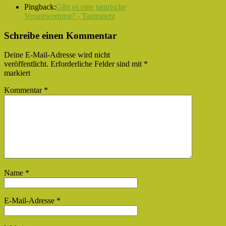
Pingback:
Gibt es eine tantrische
Verantwortung? - Tantranetz
Schreibe einen Kommentar
Deine E-Mail-Adresse wird nicht
veröffentlicht.
Erforderliche Felder sind mit
*
markiert
Kommentar
*
Name
*
E-Mail-Adresse
*