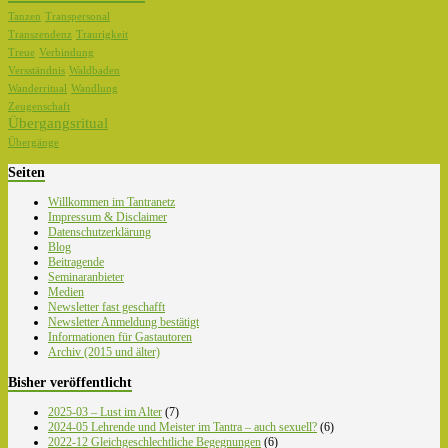
Tanzen
Transpersonal
Transzendenz
Traurigkeit
Treue
Verbindung
Versständnis
Waldbaden
Wanderritual
Wandlung
Zeugenschaft
Übergangsritual
Übergänge
Seiten
Willkommen im Tantranetz
Impressum & Disclaimer
Datenschutzerklärung
Blog
Beitragende
Seminaranbieter
Medien
Newsletter fast geschafft
Newsletter Anmeldung bestätigt
Informationen für Gastautoren
Archiv (2015 und älter)
Bisher veröffentlicht
2025-03 – Lust im Alter
(7)
2024-05 Lehrende und Meister im Tantra – auch sexuell?
(6)
2022-12 Gleichgeschlechtliche Begegnungen
(6)