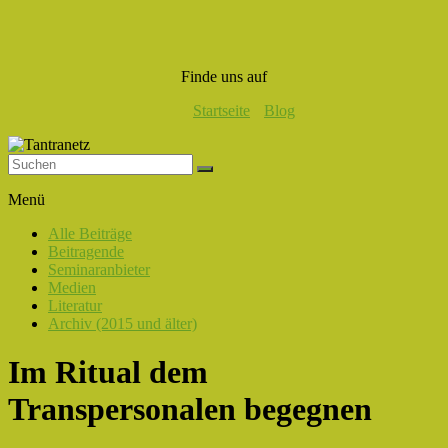
Finde uns auf
Startseite
Blog
Tantranetz
Menü
Verbindung
Alle Beiträge
in
Beitragende
Liebe,
Seminaranbieter
Eros
Medien
und
Literatur
Tantra
Archiv (2015 und älter)
Im Ritual dem
Transpersonalen begegnen