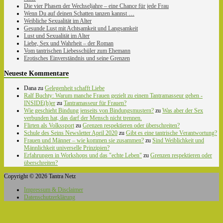
Die vier Phasen der Wechseljahre – eine Chance für jede Frau
Wenn Du auf deinen Schatten tanzen kannst …
Weibliche Sexualität im Alter
Gesunde Lust mit Achtsamkeit und Langsamkeit
Lust und Sexualität im Alter
Liebe, Sex und Wahrheit – der Roman
Vom tantrischen Liebesschüler zum Ehemann
Erotisches Einverständnis und seine Grenzen
Neueste Kommentare
Dana
zu
Gelegenheit schafft Liebe
Ralf Buchty: Warum manche Frauen gezielt zu einem Tantramasseur gehen -
INSIDE(h)er
zu
Tantramasseur für Frauen?
Wie geschieht Bindung jenseits von Bindungsmustern?
zu
Was aber der Sex
verbunden hat, das darf der Mensch nicht trennen.
Flirten als Volkssport
zu
Grenzen respektieren oder überschreiten?
Schule des Seins Newsletter April 2020
zu
Gibt es eine tantrische Verantwortung?
Frauen und Männer – wie kommen sie zusammen?
zu
Sind Weiblichkeit und
Männlichkeit universelle Prinzipien?
Erfahrungen in Workshops und das "echte Leben"
zu
Grenzen respektieren oder
überschreiten?
Copyright © 2026 Tantra Netz
Impressum & Disclaimer
Datenschutzerklärung