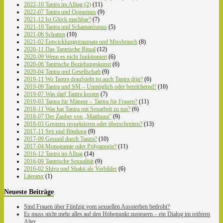
2022-10 Tantra im Alltag (2)
(11)
2022-07 Tantra und Orgasmus
(9)
2021-12 Ist Glück machbar?
(7)
2021-10 Tantra und Schamanismus
(5)
2021-06 Schatten
(10)
2021-02 Entwicklungstraumata und Missbrauch
(8)
2020-11 Das Tantrische Ritual
(12)
2020-09 Wenn es nicht funktioniert
(6)
2020-06 Tantrische Beziehungskunst
(6)
2020-04 Tantra und Gesellschaft
(9)
2019-11 Wo Tantra draufsteht ist auch Tantra drin?
(6)
2019-09 Tantra und SM – Unmöglich oder bereichernd?
(10)
2019-07 Was darf Tantra kosten
(7)
2019-03 Tantra für Männer – Tantra für Frauen?
(11)
2018-11 Was hat Tantra mit Sexarbeit zu tun?
(6)
2018-07 Der Zauber von „Maithuna"
(9)
2018-03 Grenzen respektieren oder überschreiten?
(13)
2017-11 Sex und Bindung
(9)
2017-09 Gesund durch Tantra?
(10)
2017-04 Monogamie oder Polyamorie?
(11)
2016-12 Tantra im Alltag
(14)
2016-09 Tantrische Sexualität
(9)
2016-02 Shiva und Shakti als Vorbilder
(6)
Literatur
(1)
Neueste Beiträge
Sind Frauen über Fünfzig vom sexuellen Aussterben bedroht?
Es muss nicht mehr alles auf den Höhepunkt zusteuern – ein Dialog im reiferen
Alter