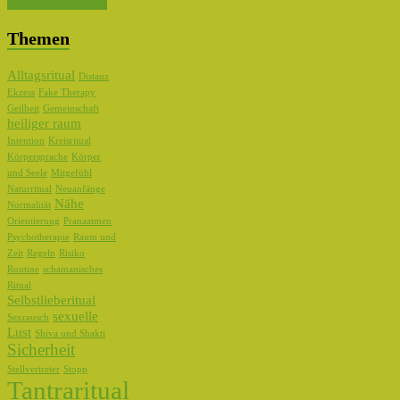
Kanal abonnieren
Themen
Alltagsritual
Distanz
Ekzess
Fake Therapy
Geilheit
Gemeinschaft
heiliger raum
Intention
Kreisritual
Körpersprache
Körper
und Seele
Mitgefühl
Naturritual
Neuanfänge
Nähe
Normalität
Orientierung
Pranaatmen
Psychotherapie
Raum und
Zeit
Regeln
Risiko
Routine
schamanisches
Ritual
Selbstlieberitual
sexuelle
Sexrausch
Lust
Shiva und Shakti
Sicherheit
Stellvertreter
Stopp
Tantraritual