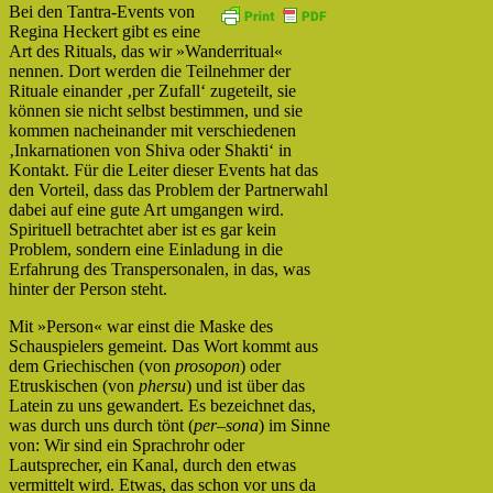
Bei den Tantra-Events von
Regina Heckert gibt es eine
Art des Rituals, das wir »Wanderritual«
nennen. Dort werden die Teilnehmer der
Rituale einander ‚per Zufall‘ zugeteilt, sie
können sie nicht selbst bestimmen, und sie
kommen nacheinander mit verschiedenen
‚Inkarnationen von Shiva oder Shakti‘ in
Kontakt. Für die Leiter dieser Events hat das
den Vorteil, dass das Problem der Partnerwahl
dabei auf eine gute Art umgangen wird.
Spirituell betrachtet aber ist es gar kein
Problem, sondern eine Einladung in die
Erfahrung des Transpersonalen, in das, was
hinter der Person steht.
Mit »Person« war einst die Maske des
Schauspielers gemeint. Das Wort kommt aus
dem Griechischen (von
prosopon
) oder
Etruskischen (von
phersu
) und ist über das
Latein zu uns gewandert. Es bezeichnet das,
was durch uns durch tönt (
per–sona
) im Sinne
von: Wir sind ein Sprachrohr oder
Lautsprecher, ein Kanal, durch den etwas
vermittelt wird. Etwas, das schon vor uns da