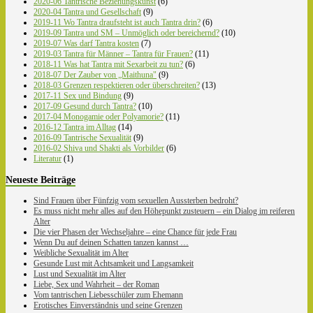
2020-06 Tantrische Beziehungskunst
(6)
2020-04 Tantra und Gesellschaft
(9)
2019-11 Wo Tantra draufsteht ist auch Tantra drin?
(6)
2019-09 Tantra und SM – Unmöglich oder bereichernd?
(10)
2019-07 Was darf Tantra kosten
(7)
2019-03 Tantra für Männer – Tantra für Frauen?
(11)
2018-11 Was hat Tantra mit Sexarbeit zu tun?
(6)
2018-07 Der Zauber von „Maithuna"
(9)
2018-03 Grenzen respektieren oder überschreiten?
(13)
2017-11 Sex und Bindung
(9)
2017-09 Gesund durch Tantra?
(10)
2017-04 Monogamie oder Polyamorie?
(11)
2016-12 Tantra im Alltag
(14)
2016-09 Tantrische Sexualität
(9)
2016-02 Shiva und Shakti als Vorbilder
(6)
Literatur
(1)
Neueste Beiträge
Sind Frauen über Fünfzig vom sexuellen Aussterben bedroht?
Es muss nicht mehr alles auf den Höhepunkt zusteuern – ein Dialog im reiferen
Alter
Die vier Phasen der Wechseljahre – eine Chance für jede Frau
Wenn Du auf deinen Schatten tanzen kannst …
Weibliche Sexualität im Alter
Gesunde Lust mit Achtsamkeit und Langsamkeit
Lust und Sexualität im Alter
Liebe, Sex und Wahrheit – der Roman
Vom tantrischen Liebesschüler zum Ehemann
Erotisches Einverständnis und seine Grenzen