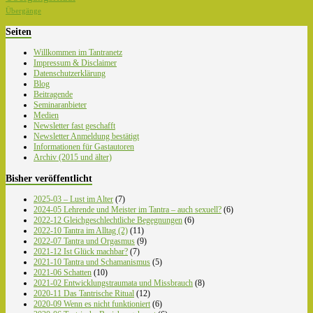
Übergänge
Seiten
Willkommen im Tantranetz
Impressum & Disclaimer
Datenschutzerklärung
Blog
Beitragende
Seminaranbieter
Medien
Newsletter fast geschafft
Newsletter Anmeldung bestätigt
Informationen für Gastautoren
Archiv (2015 und älter)
Bisher veröffentlicht
2025-03 – Lust im Alter
(7)
2024-05 Lehrende und Meister im Tantra – auch sexuell?
(6)
2022-12 Gleichgeschlechtliche Begegnungen
(6)
2022-10 Tantra im Alltag (2)
(11)
2022-07 Tantra und Orgasmus
(9)
2021-12 Ist Glück machbar?
(7)
2021-10 Tantra und Schamanismus
(5)
2021-06 Schatten
(10)
2021-02 Entwicklungstraumata und Missbrauch
(8)
2020-11 Das Tantrische Ritual
(12)
2020-09 Wenn es nicht funktioniert
(6)