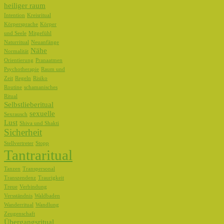
heiliger raum
Intention
Kreisritual
Körpersprache
Körper
und Seele
Mitgefühl
Naturritual
Neuanfänge
Nähe
Normalität
Orientierung
Pranaatmen
Psychotherapie
Raum und
Zeit
Regeln
Risiko
Routine
schamanisches
Ritual
Selbstlieberitual
sexuelle
Sexrausch
Lust
Shiva und Shakti
Sicherheit
Stellvertreter
Stopp
Tantraritual
Tanzen
Transpersonal
Transzendenz
Traurigkeit
Treue
Verbindung
Versständnis
Waldbaden
Wanderritual
Wandlung
Zeugenschaft
Übergangsritual