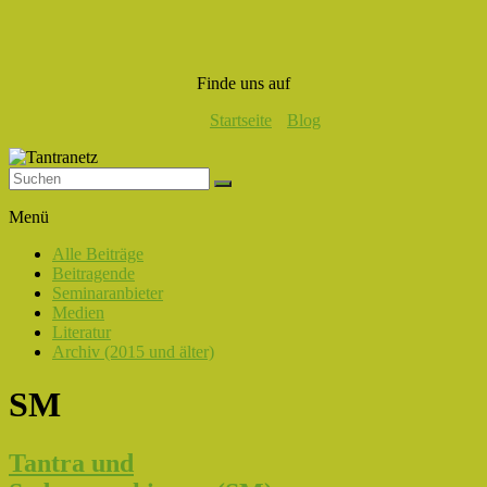
Finde uns auf
Startseite
Blog
Tantranetz
Menü
Verbindung
Alle Beiträge
in
Beitragende
Liebe,
Seminaranbieter
Eros
Medien
und
Literatur
Tantra
Archiv (2015 und älter)
SM
Tantra und