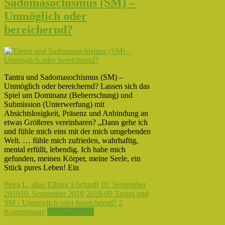
Sadomasochismus (SM) –
Unmöglich oder
bereichernd?
Tantra und Sadomasochismus (SM) –
Unmöglich oder bereichernd? Lassen sich das
Spiel um Dominanz (Beherrschung) und
Submission (Unterwerfung) mit
Absichtslosigkeit, Präsenz und Anbindung an
etwas Größeres vereinbaren? „Dann gehe ich
und fühle mich eins mit der mich umgebenden
Welt. … fühle mich zufrieden, wahrhaftig,
mental erfüllt, lebendig. Ich habe mich
gefunden, meinen Körper, meine Seele, ein
Stück pures Leben! Ein
Petra L. alias Ellinor Ehrhardt
10. September
2019
10. September 2019
2019-09 Tantra und
SM - Unmöglich oder bereichernd?
2
Kommentare
Weiterlesen →