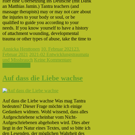
Hier eine Übersetzung ins Deutsche (mit Dank
an Matthias Jamin.) Tantra teachers (and
massage therapists) may or may not care about
the injuries to your body or soul, or be
qualified to guide you according to your
needs. If you know yourself to have a history
of attachment wounding, developmental
trauma or other types of abuse, take the time to
Annicka Henttonen
10. Februar 2021
23.
Februar 2021
2021-02 Entwicklungstraumata
und Missbrauch
Keine Kommentare
Weiterlesen →
Auf dass die Liebe wachse
Auf dass die Liebe wachse Was mag Tantra
bedeuten? Dieser Frage möchte ich einige
Gedanken widmen. Wohl wissend, dass alles
Aufgeschriebene scheinbar vom Nicht-
Aufgeschriebenen abgehoben wird. Dies aber
liegt in der Natur eines Textes, und so bitte ich
den Lesenden, der möglichen Wahrheit des