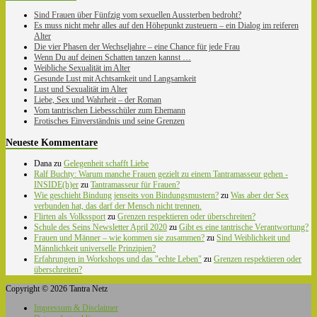
Sind Frauen über Fünfzig vom sexuellen Aussterben bedroht?
Es muss nicht mehr alles auf den Höhepunkt zusteuern – ein Dialog im reiferen
Alter
Die vier Phasen der Wechseljahre – eine Chance für jede Frau
Wenn Du auf deinen Schatten tanzen kannst …
Weibliche Sexualität im Alter
Gesunde Lust mit Achtsamkeit und Langsamkeit
Lust und Sexualität im Alter
Liebe, Sex und Wahrheit – der Roman
Vom tantrischen Liebesschüler zum Ehemann
Erotisches Einverständnis und seine Grenzen
Neueste Kommentare
Dana
zu
Gelegenheit schafft Liebe
Ralf Buchty: Warum manche Frauen gezielt zu einem Tantramasseur gehen -
INSIDE(h)er
zu
Tantramasseur für Frauen?
Wie geschieht Bindung jenseits von Bindungsmustern?
zu
Was aber der Sex
verbunden hat, das darf der Mensch nicht trennen.
Flirten als Volkssport
zu
Grenzen respektieren oder überschreiten?
Schule des Seins Newsletter April 2020
zu
Gibt es eine tantrische Verantwortung?
Frauen und Männer – wie kommen sie zusammen?
zu
Sind Weiblichkeit und
Männlichkeit universelle Prinzipien?
Erfahrungen in Workshops und das "echte Leben"
zu
Grenzen respektieren oder
überschreiten?
Copyright © 2026 Tantra Netz
Impressum & Disclaimer