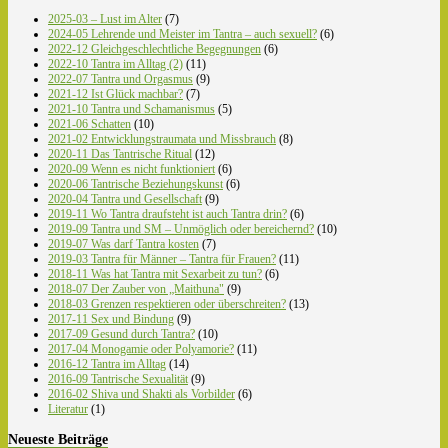
2025-03 – Lust im Alter
(7)
2024-05 Lehrende und Meister im Tantra – auch sexuell?
(6)
2022-12 Gleichgeschlechtliche Begegnungen
(6)
2022-10 Tantra im Alltag (2)
(11)
2022-07 Tantra und Orgasmus
(9)
2021-12 Ist Glück machbar?
(7)
2021-10 Tantra und Schamanismus
(5)
2021-06 Schatten
(10)
2021-02 Entwicklungstraumata und Missbrauch
(8)
2020-11 Das Tantrische Ritual
(12)
2020-09 Wenn es nicht funktioniert
(6)
2020-06 Tantrische Beziehungskunst
(6)
2020-04 Tantra und Gesellschaft
(9)
2019-11 Wo Tantra draufsteht ist auch Tantra drin?
(6)
2019-09 Tantra und SM – Unmöglich oder bereichernd?
(10)
2019-07 Was darf Tantra kosten
(7)
2019-03 Tantra für Männer – Tantra für Frauen?
(11)
2018-11 Was hat Tantra mit Sexarbeit zu tun?
(6)
2018-07 Der Zauber von „Maithuna"
(9)
2018-03 Grenzen respektieren oder überschreiten?
(13)
2017-11 Sex und Bindung
(9)
2017-09 Gesund durch Tantra?
(10)
2017-04 Monogamie oder Polyamorie?
(11)
2016-12 Tantra im Alltag
(14)
2016-09 Tantrische Sexualität
(9)
2016-02 Shiva und Shakti als Vorbilder
(6)
Literatur
(1)
Neueste Beiträge