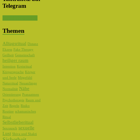
Telegram
Kanal abonnieren
Themen
Alltagsritual
Distanz
Ekzess
Fake Therapy
Geilheit
Gemeinschaft
heiliger raum
Intention
Kreisritual
Körpersprache
Körper
und Seele
Mitgefühl
Naturritual
Neuanfänge
Nähe
Normalität
Orientierung
Pranaatmen
Psychotherapie
Raum und
Zeit
Regeln
Risiko
Routine
schamanisches
Ritual
Selbstlieberitual
sexuelle
Sexrausch
Lust
Shiva und Shakti
Sicherheit