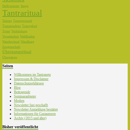
Stellvertreter
Stopp
Tantraritual
Tanzen
Transpersonal
Transzendenz
Traurigkeit
Treue
Verbindung
Versständnis
Waldbaden
Wanderritual
Wandlung
Zeugenschaft
Übergangsritual
Übergänge
Seiten
Willkommen im Tantranetz
Impressum & Disclaimer
Datenschutzerklärung
Blog
Beitragende
Seminaranbieter
Medien
Newsletter fast geschafft
Newsletter Anmeldung bestätigt
Informationen für Gastautoren
Archiv (2015 und älter)
Bisher veröffentlicht