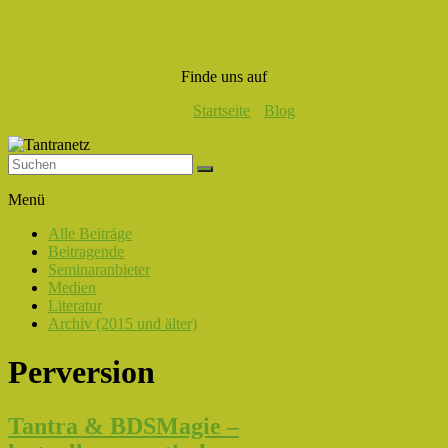
Finde uns auf
Startseite
Blog
Tantranetz
Menü
Verbindung
Alle Beiträge
in
Beitragende
Liebe,
Seminaranbieter
Eros
Medien
und
Literatur
Tantra
Archiv (2015 und älter)
Perversion
Tantra & BDSMagie –