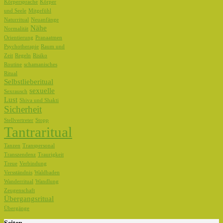
Körpersprache
Körper
und Seele
Mitgefühl
Naturritual
Neuanfänge
Nähe
Normalität
Orientierung
Pranaatmen
Psychotherapie
Raum und
Zeit
Regeln
Risiko
Routine
schamanisches
Ritual
Selbstlieberitual
sexuelle
Sexrausch
Lust
Shiva und Shakti
Sicherheit
Stellvertreter
Stopp
Tantraritual
Tanzen
Transpersonal
Transzendenz
Traurigkeit
Treue
Verbindung
Versständnis
Waldbaden
Wanderritual
Wandlung
Zeugenschaft
Übergangsritual
Übergänge