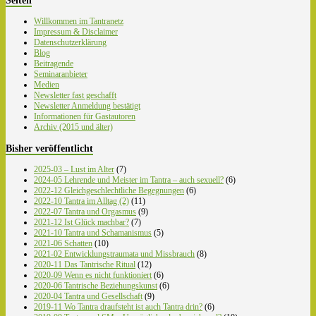
Seiten
Willkommen im Tantranetz
Impressum & Disclaimer
Datenschutzerklärung
Blog
Beitragende
Seminaranbieter
Medien
Newsletter fast geschafft
Newsletter Anmeldung bestätigt
Informationen für Gastautoren
Archiv (2015 und älter)
Bisher veröffentlicht
2025-03 – Lust im Alter
(7)
2024-05 Lehrende und Meister im Tantra – auch sexuell?
(6)
2022-12 Gleichgeschlechtliche Begegnungen
(6)
2022-10 Tantra im Alltag (2)
(11)
2022-07 Tantra und Orgasmus
(9)
2021-12 Ist Glück machbar?
(7)
2021-10 Tantra und Schamanismus
(5)
2021-06 Schatten
(10)
2021-02 Entwicklungstraumata und Missbrauch
(8)
2020-11 Das Tantrische Ritual
(12)
2020-09 Wenn es nicht funktioniert
(6)
2020-06 Tantrische Beziehungskunst
(6)
2020-04 Tantra und Gesellschaft
(9)
2019-11 Wo Tantra draufsteht ist auch Tantra drin?
(6)