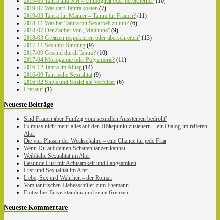
2019-09 Tantra und SM – Unmöglich oder bereichernd?
(10)
2019-07 Was darf Tantra kosten
(7)
2019-03 Tantra für Männer – Tantra für Frauen?
(11)
2018-11 Was hat Tantra mit Sexarbeit zu tun?
(6)
2018-07 Der Zauber von „Maithuna"
(9)
2018-03 Grenzen respektieren oder überschreiten?
(13)
2017-11 Sex und Bindung
(9)
2017-09 Gesund durch Tantra?
(10)
2017-04 Monogamie oder Polyamorie?
(11)
2016-12 Tantra im Alltag
(14)
2016-09 Tantrische Sexualität
(9)
2016-02 Shiva und Shakti als Vorbilder
(6)
Literatur
(1)
Neueste Beiträge
Sind Frauen über Fünfzig vom sexuellen Aussterben bedroht?
Es muss nicht mehr alles auf den Höhepunkt zusteuern – ein Dialog im reiferen
Alter
Die vier Phasen der Wechseljahre – eine Chance für jede Frau
Wenn Du auf deinen Schatten tanzen kannst …
Weibliche Sexualität im Alter
Gesunde Lust mit Achtsamkeit und Langsamkeit
Lust und Sexualität im Alter
Liebe, Sex und Wahrheit – der Roman
Vom tantrischen Liebesschüler zum Ehemann
Erotisches Einverständnis und seine Grenzen
Neueste Kommentare