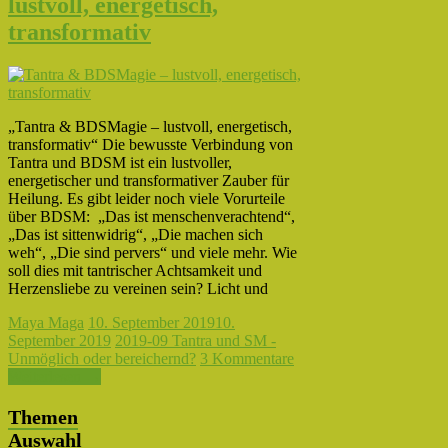
lustvoll, energetisch,
transformativ
„Tantra & BDSMagie – lustvoll, energetisch,
transformativ“ Die bewusste Verbindung von
Tantra und BDSM ist ein lustvoller,
energetischer und transformativer Zauber für
Heilung. Es gibt leider noch viele Vorurteile
über BDSM: „Das ist menschenverachtend“,
„Das ist sittenwidrig“, „Die machen sich
weh“, „Die sind pervers“ und viele mehr. Wie
soll dies mit tantrischer Achtsamkeit und
Herzensliebe zu vereinen sein? Licht und
Maya Maga
10. September 2019
10.
September 2019
2019-09 Tantra und SM -
Unmöglich oder bereichernd?
3 Kommentare
Weiterlesen →
Themen
Auswahl