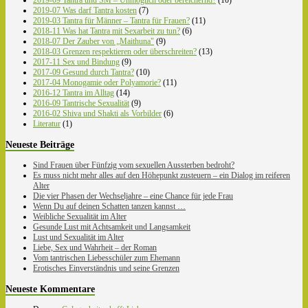
2019-07 Was darf Tantra kosten
(7)
2019-03 Tantra für Männer – Tantra für Frauen?
(11)
2018-11 Was hat Tantra mit Sexarbeit zu tun?
(6)
2018-07 Der Zauber von „Maithuna"
(9)
2018-03 Grenzen respektieren oder überschreiten?
(13)
2017-11 Sex und Bindung
(9)
2017-09 Gesund durch Tantra?
(10)
2017-04 Monogamie oder Polyamorie?
(11)
2016-12 Tantra im Alltag
(14)
2016-09 Tantrische Sexualität
(9)
2016-02 Shiva und Shakti als Vorbilder
(6)
Literatur
(1)
Neueste Beiträge
Sind Frauen über Fünfzig vom sexuellen Aussterben bedroht?
Es muss nicht mehr alles auf den Höhepunkt zusteuern – ein Dialog im reiferen
Alter
Die vier Phasen der Wechseljahre – eine Chance für jede Frau
Wenn Du auf deinen Schatten tanzen kannst …
Weibliche Sexualität im Alter
Gesunde Lust mit Achtsamkeit und Langsamkeit
Lust und Sexualität im Alter
Liebe, Sex und Wahrheit – der Roman
Vom tantrischen Liebesschüler zum Ehemann
Erotisches Einverständnis und seine Grenzen
Neueste Kommentare