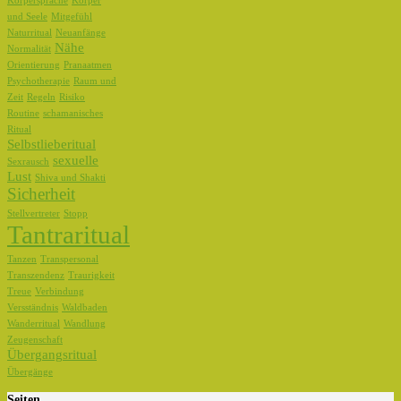
Körpersprache
Körper
und Seele
Mitgefühl
Naturritual
Neuanfänge
Nähe
Normalität
Orientierung
Pranaatmen
Psychotherapie
Raum und
Zeit
Regeln
Risiko
Routine
schamanisches
Ritual
Selbstlieberitual
sexuelle
Sexrausch
Lust
Shiva und Shakti
Sicherheit
Stellvertreter
Stopp
Tantraritual
Tanzen
Transpersonal
Transzendenz
Traurigkeit
Treue
Verbindung
Versständnis
Waldbaden
Wanderritual
Wandlung
Zeugenschaft
Übergangsritual
Übergänge
Seiten