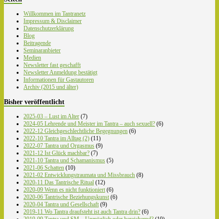
Willkommen im Tantranetz
Impressum & Disclaimer
Datenschutzerklärung
Blog
Beitragende
Seminaranbieter
Medien
Newsletter fast geschafft
Newsletter Anmeldung bestätigt
Informationen für Gastautoren
Archiv (2015 und älter)
Bisher veröffentlicht
2025-03 – Lust im Alter
(7)
2024-05 Lehrende und Meister im Tantra – auch sexuell?
(6)
2022-12 Gleichgeschlechtliche Begegnungen
(6)
2022-10 Tantra im Alltag (2)
(11)
2022-07 Tantra und Orgasmus
(9)
2021-12 Ist Glück machbar?
(7)
2021-10 Tantra und Schamanismus
(5)
2021-06 Schatten
(10)
2021-02 Entwicklungstraumata und Missbrauch
(8)
2020-11 Das Tantrische Ritual
(12)
2020-09 Wenn es nicht funktioniert
(6)
2020-06 Tantrische Beziehungskunst
(6)
2020-04 Tantra und Gesellschaft
(9)
2019-11 Wo Tantra draufsteht ist auch Tantra drin?
(6)
2019-09 Tantra und SM – Unmöglich oder bereichernd?
(10)