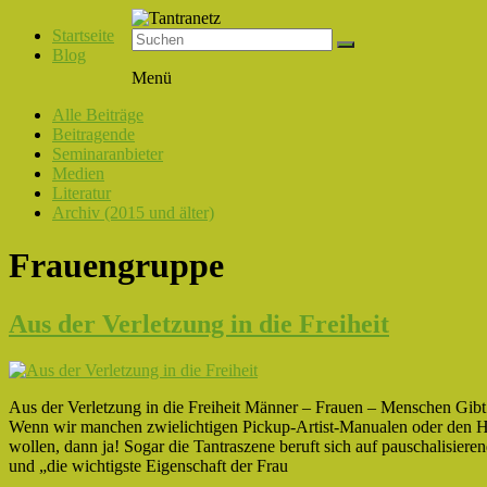
Startseite
Blog
Tantranetz
Menü
Verbindung
Alle Beiträge
in
Beitragende
Liebe,
Seminaranbieter
Eros
Medien
und
Literatur
Tantra
Archiv (2015 und älter)
Frauengruppe
Aus der Verletzung in die Freiheit
Aus der Verletzung in die Freiheit Männer – Frauen – Menschen Gibt
Wenn wir manchen zwielichtigen Pickup-Artist-Manualen oder den 
wollen, dann ja! Sogar die Tantraszene beruft sich auf pauschalisier
und „die wichtigste Eigenschaft der Frau