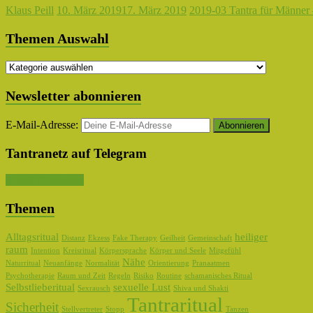
Klaus Peill
10. März 2019
17. März 2019
2019-03 Tantra für Männer 
Themen Auswahl
Themen
Auswahl
Newsletter abonnieren
E-Mail-Adresse:
Tantranetz auf Telegram
Kanal abonnieren
Themen
Alltagsritual
heiliger
Distanz
Ekzess
Fake Therapy
Geilheit
Gemeinschaft
raum
Intention
Kreisritual
Körpersprache
Körper und Seele
Mitgefühl
Nähe
Naturritual
Neuanfänge
Normalität
Orientierung
Pranaatmen
Psychotherapie
Raum und Zeit
Regeln
Risiko
Routine
schamanisches Ritual
Selbstlieberitual
sexuelle Lust
Sexrausch
Shiva und Shakti
Tantraritual
Sicherheit
Stellvertreter
Stopp
Tanzen