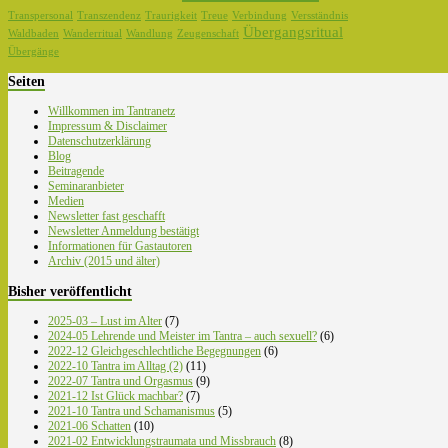
Transpersonal
Transzendenz
Traurigkeit
Treue
Verbindung
Versständnis
Übergangsritual
Waldbaden
Wanderritual
Wandlung
Zeugenschaft
Übergänge
Seiten
Willkommen im Tantranetz
Impressum & Disclaimer
Datenschutzerklärung
Blog
Beitragende
Seminaranbieter
Medien
Newsletter fast geschafft
Newsletter Anmeldung bestätigt
Informationen für Gastautoren
Archiv (2015 und älter)
Bisher veröffentlicht
2025-03 – Lust im Alter
(7)
2024-05 Lehrende und Meister im Tantra – auch sexuell?
(6)
2022-12 Gleichgeschlechtliche Begegnungen
(6)
2022-10 Tantra im Alltag (2)
(11)
2022-07 Tantra und Orgasmus
(9)
2021-12 Ist Glück machbar?
(7)
2021-10 Tantra und Schamanismus
(5)
2021-06 Schatten
(10)
2021-02 Entwicklungstraumata und Missbrauch
(8)