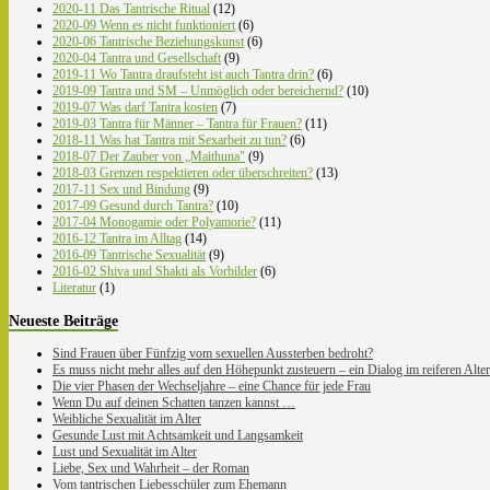
2020-11 Das Tantrische Ritual
(12)
2020-09 Wenn es nicht funktioniert
(6)
2020-06 Tantrische Beziehungskunst
(6)
2020-04 Tantra und Gesellschaft
(9)
2019-11 Wo Tantra draufsteht ist auch Tantra drin?
(6)
2019-09 Tantra und SM – Unmöglich oder bereichernd?
(10)
2019-07 Was darf Tantra kosten
(7)
2019-03 Tantra für Männer – Tantra für Frauen?
(11)
2018-11 Was hat Tantra mit Sexarbeit zu tun?
(6)
2018-07 Der Zauber von „Maithuna"
(9)
2018-03 Grenzen respektieren oder überschreiten?
(13)
2017-11 Sex und Bindung
(9)
2017-09 Gesund durch Tantra?
(10)
2017-04 Monogamie oder Polyamorie?
(11)
2016-12 Tantra im Alltag
(14)
2016-09 Tantrische Sexualität
(9)
2016-02 Shiva und Shakti als Vorbilder
(6)
Literatur
(1)
Neueste Beiträge
Sind Frauen über Fünfzig vom sexuellen Aussterben bedroht?
Es muss nicht mehr alles auf den Höhepunkt zusteuern – ein Dialog im reiferen Alter
Die vier Phasen der Wechseljahre – eine Chance für jede Frau
Wenn Du auf deinen Schatten tanzen kannst …
Weibliche Sexualität im Alter
Gesunde Lust mit Achtsamkeit und Langsamkeit
Lust und Sexualität im Alter
Liebe, Sex und Wahrheit – der Roman
Vom tantrischen Liebesschüler zum Ehemann