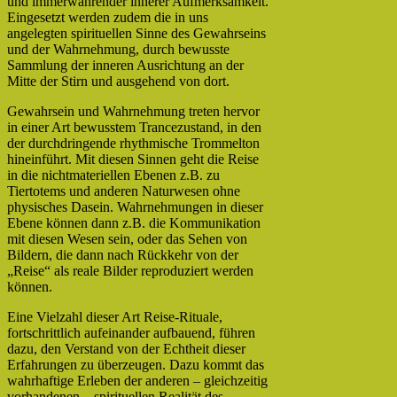
und immerwährender innerer Aufmerksamkeit.
Eingesetzt werden zudem die in uns
angelegten spirituellen Sinne des Gewahrseins
und der Wahrnehmung, durch bewusste
Sammlung der inneren Ausrichtung an der
Mitte der Stirn und ausgehend von dort.
Gewahrsein und Wahrnehmung treten hervor
in einer Art bewusstem Trancezustand, in den
der durchdringende rhythmische Trommelton
hineinführt. Mit diesen Sinnen geht die Reise
in die nichtmateriellen Ebenen z.B. zu
Tiertotems und anderen Naturwesen ohne
physisches Dasein. Wahrnehmungen in dieser
Ebene können dann z.B. die Kommunikation
mit diesen Wesen sein, oder das Sehen von
Bildern, die dann nach Rückkehr von der
„Reise“ als reale Bilder reproduziert werden
können.
Eine Vielzahl dieser Art Reise-Rituale,
fortschrittlich aufeinander aufbauend, führen
dazu, den Verstand von der Echtheit dieser
Erfahrungen zu überzeugen. Dazu kommt das
wahrhaftige Erleben der anderen – gleichzeitig
vorhandenen – spirituellen Realität des