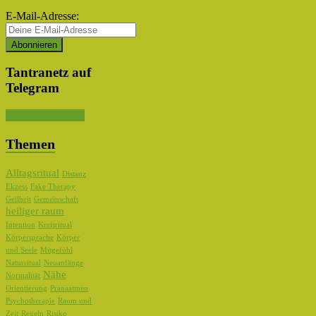
E-Mail-Adresse:
Tantranetz auf
Telegram
Kanal abonnieren
Themen
Alltagsritual
Distanz
Ekzess
Fake Therapy
Geilheit
Gemeinschaft
heiliger raum
Intention
Kreisritual
Körpersprache
Körper
und Seele
Mitgefühl
Naturritual
Neuanfänge
Nähe
Normalität
Orientierung
Pranaatmen
Psychotherapie
Raum und
Zeit
Regeln
Risiko