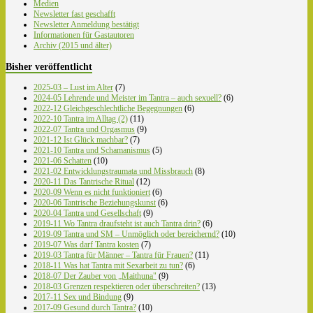
Medien
Newsletter fast geschafft
Newsletter Anmeldung bestätigt
Informationen für Gastautoren
Archiv (2015 und älter)
Bisher veröffentlicht
2025-03 – Lust im Alter
(7)
2024-05 Lehrende und Meister im Tantra – auch sexuell?
(6)
2022-12 Gleichgeschlechtliche Begegnungen
(6)
2022-10 Tantra im Alltag (2)
(11)
2022-07 Tantra und Orgasmus
(9)
2021-12 Ist Glück machbar?
(7)
2021-10 Tantra und Schamanismus
(5)
2021-06 Schatten
(10)
2021-02 Entwicklungstraumata und Missbrauch
(8)
2020-11 Das Tantrische Ritual
(12)
2020-09 Wenn es nicht funktioniert
(6)
2020-06 Tantrische Beziehungskunst
(6)
2020-04 Tantra und Gesellschaft
(9)
2019-11 Wo Tantra draufsteht ist auch Tantra drin?
(6)
2019-09 Tantra und SM – Unmöglich oder bereichernd?
(10)
2019-07 Was darf Tantra kosten
(7)
2019-03 Tantra für Männer – Tantra für Frauen?
(11)
2018-11 Was hat Tantra mit Sexarbeit zu tun?
(6)
2018-07 Der Zauber von „Maithuna"
(9)
2018-03 Grenzen respektieren oder überschreiten?
(13)
2017-11 Sex und Bindung
(9)
2017-09 Gesund durch Tantra?
(10)