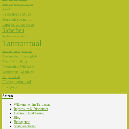
Routine
schamanisches
Ritual
Selbstlieberitual
sexuelle
Sexrausch
Lust
Shiva und Shakti
Sicherheit
Stellvertreter
Stopp
Tantraritual
Tanzen
Transpersonal
Transzendenz
Traurigkeit
Treue
Verbindung
Versständnis
Waldbaden
Wanderritual
Wandlung
Zeugenschaft
Übergangsritual
Übergänge
Seiten
Willkommen im Tantranetz
Impressum & Disclaimer
Datenschutzerklärung
Blog
Beitragende
Seminaranbieter