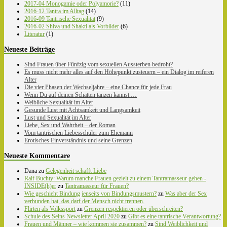
2017-04 Monogamie oder Polyamorie?
(11)
2016-12 Tantra im Alltag
(14)
2016-09 Tantrische Sexualität
(9)
2016-02 Shiva und Shakti als Vorbilder
(6)
Literatur
(1)
Neueste Beiträge
Sind Frauen über Fünfzig vom sexuellen Aussterben bedroht?
Es muss nicht mehr alles auf den Höhepunkt zusteuern – ein Dialog im reiferen
Alter
Die vier Phasen der Wechseljahre – eine Chance für jede Frau
Wenn Du auf deinen Schatten tanzen kannst …
Weibliche Sexualität im Alter
Gesunde Lust mit Achtsamkeit und Langsamkeit
Lust und Sexualität im Alter
Liebe, Sex und Wahrheit – der Roman
Vom tantrischen Liebesschüler zum Ehemann
Erotisches Einverständnis und seine Grenzen
Neueste Kommentare
Dana
zu
Gelegenheit schafft Liebe
Ralf Buchty: Warum manche Frauen gezielt zu einem Tantramasseur gehen -
INSIDE(h)er
zu
Tantramasseur für Frauen?
Wie geschieht Bindung jenseits von Bindungsmustern?
zu
Was aber der Sex
verbunden hat, das darf der Mensch nicht trennen.
Flirten als Volkssport
zu
Grenzen respektieren oder überschreiten?
Schule des Seins Newsletter April 2020
zu
Gibt es eine tantrische Verantwortung?
Frauen und Männer – wie kommen sie zusammen?
zu
Sind Weiblichkeit und