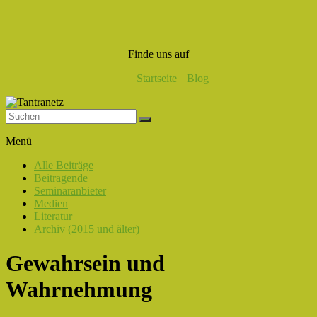
Finde uns auf
Startseite
Blog
Tantranetz
Menü
Verbindung
Alle Beiträge
in
Beitragende
Liebe,
Seminaranbieter
Eros
Medien
und
Literatur
Tantra
Archiv (2015 und älter)
Gewahrsein und
Wahrnehmung