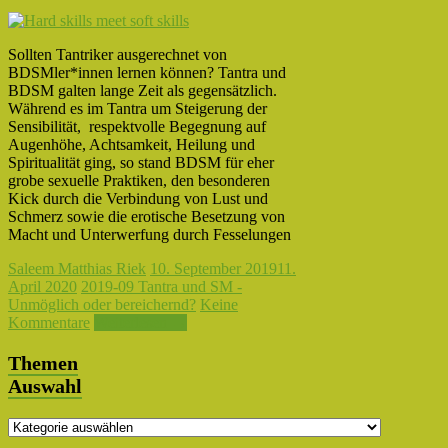
Sollten Tantriker ausgerechnet von
BDSMler*innen lernen können? Tantra und
BDSM galten lange Zeit als gegensätzlich.
Während es im Tantra um Steigerung der
Sensibilität, respektvolle Begegnung auf
Augenhöhe, Achtsamkeit, Heilung und
Spiritualität ging, so stand BDSM für eher
grobe sexuelle Praktiken, den besonderen
Kick durch die Verbindung von Lust und
Schmerz sowie die erotische Besetzung von
Macht und Unterwerfung durch Fesselungen
Saleem Matthias Riek
10. September 2019
11.
April 2020
2019-09 Tantra und SM -
Unmöglich oder bereichernd?
Keine
Kommentare
Weiterlesen →
Themen
Auswahl
Themen
Auswahl