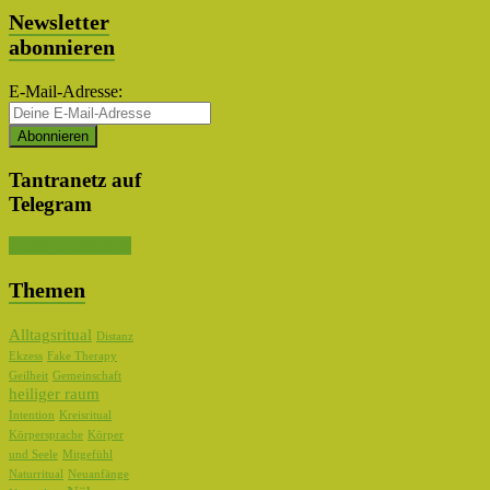
Newsletter
abonnieren
E-Mail-Adresse:
Tantranetz auf
Telegram
Kanal abonnieren
Themen
Alltagsritual
Distanz
Ekzess
Fake Therapy
Geilheit
Gemeinschaft
heiliger raum
Intention
Kreisritual
Körpersprache
Körper
und Seele
Mitgefühl
Naturritual
Neuanfänge