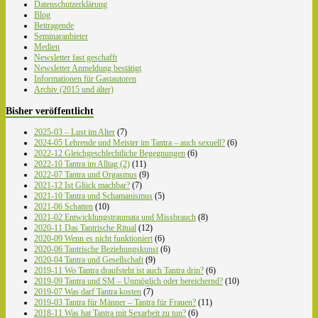
Datenschutzerklärung
Blog
Beitragende
Seminaranbieter
Medien
Newsletter fast geschafft
Newsletter Anmeldung bestätigt
Informationen für Gastautoren
Archiv (2015 und älter)
Bisher veröffentlicht
2025-03 – Lust im Alter
(7)
2024-05 Lehrende und Meister im Tantra – auch sexuell?
(6)
2022-12 Gleichgeschlechtliche Begegnungen
(6)
2022-10 Tantra im Alltag (2)
(11)
2022-07 Tantra und Orgasmus
(9)
2021-12 Ist Glück machbar?
(7)
2021-10 Tantra und Schamanismus
(5)
2021-06 Schatten
(10)
2021-02 Entwicklungstraumata und Missbrauch
(8)
2020-11 Das Tantrische Ritual
(12)
2020-09 Wenn es nicht funktioniert
(6)
2020-06 Tantrische Beziehungskunst
(6)
2020-04 Tantra und Gesellschaft
(9)
2019-11 Wo Tantra draufsteht ist auch Tantra drin?
(6)
2019-09 Tantra und SM – Unmöglich oder bereichernd?
(10)
2019-07 Was darf Tantra kosten
(7)
2019-03 Tantra für Männer – Tantra für Frauen?
(11)
2018-11 Was hat Tantra mit Sexarbeit zu tun?
(6)