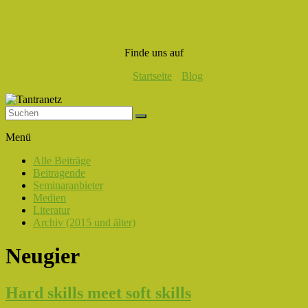
Finde uns auf
Startseite
Blog
Tantranetz
Menü
Verbindung
Alle Beiträge
in
Beitragende
Liebe,
Seminaranbieter
Eros
Medien
und
Literatur
Tantra
Archiv (2015 und älter)
Neugier
Hard skills meet soft skills