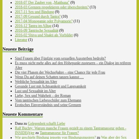
2018-07 Der Zauber von „Maithuna"
(9)
2018-03 Grenzen respektieren oder überschreiten?
(13)
2017-11 Sex und Bindung
(9)
2017-09 Gesund durch Tantra?
(10)
2017-04 Monogamie oder Polyamorie?
(11)
2016-12 Tantra im Alltag
(14)
2016-09 Tantrische Sexualität
(9)
2016-02 Shiva und Shakti als Vorbilder
(6)
Literatur
(1)
Neueste Beiträge
Sind Frauen über Fünfzig vom sexuellen Aussterben bedroht?
Es muss nicht mehr alles auf den Höhepunkt zusteuern – ein Dialog im reiferen
Alter
Die vier Phasen der Wechseljahre – eine Chance für jede Frau
Wenn Du auf deinen Schatten tanzen kannst …
Weibliche Sexualität im Alter
Gesunde Lust mit Achtsamkeit und Langsamkeit
Lust und Sexualität im Alter
Liebe, Sex und Wahrheit – der Roman
Vom tantrischen Liebesschüler zum Ehemann
Erotisches Einverständnis und seine Grenzen
Neueste Kommentare
Dana
zu
Gelegenheit schafft Liebe
Ralf Buchty: Warum manche Frauen gezielt zu einem Tantramasseur gehen -
INSIDE(h)er
zu
Tantramasseur für Frauen?
Wie geschieht Bindung jenseits von Bindungsmustern?
zu
Was aber der Sex