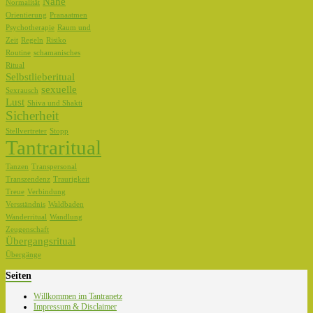
Nähe
Normalität
Orientierung
Pranaatmen
Psychotherapie
Raum und
Zeit
Regeln
Risiko
Routine
schamanisches
Ritual
Selbstlieberitual
sexuelle
Sexrausch
Lust
Shiva und Shakti
Sicherheit
Stellvertreter
Stopp
Tantraritual
Tanzen
Transpersonal
Transzendenz
Traurigkeit
Treue
Verbindung
Versständnis
Waldbaden
Wanderritual
Wandlung
Zeugenschaft
Übergangsritual
Übergänge
Seiten
Willkommen im Tantranetz
Impressum & Disclaimer