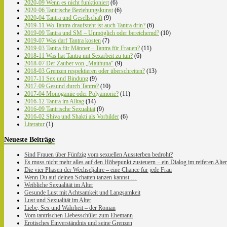
2020-09 Wenn es nicht funktioniert
(6)
2020-06 Tantrische Beziehungskunst
(6)
2020-04 Tantra und Gesellschaft
(9)
2019-11 Wo Tantra draufsteht ist auch Tantra drin?
(6)
2019-09 Tantra und SM – Unmöglich oder bereichernd?
(10)
2019-07 Was darf Tantra kosten
(7)
2019-03 Tantra für Männer – Tantra für Frauen?
(11)
2018-11 Was hat Tantra mit Sexarbeit zu tun?
(6)
2018-07 Der Zauber von „Maithuna"
(9)
2018-03 Grenzen respektieren oder überschreiten?
(13)
2017-11 Sex und Bindung
(9)
2017-09 Gesund durch Tantra?
(10)
2017-04 Monogamie oder Polyamorie?
(11)
2016-12 Tantra im Alltag
(14)
2016-09 Tantrische Sexualität
(9)
2016-02 Shiva und Shakti als Vorbilder
(6)
Literatur
(1)
Neueste Beiträge
Sind Frauen über Fünfzig vom sexuellen Aussterben bedroht?
Es muss nicht mehr alles auf den Höhepunkt zusteuern – ein Dialog im reiferen Alter
Die vier Phasen der Wechseljahre – eine Chance für jede Frau
Wenn Du auf deinen Schatten tanzen kannst …
Weibliche Sexualität im Alter
Gesunde Lust mit Achtsamkeit und Langsamkeit
Lust und Sexualität im Alter
Liebe, Sex und Wahrheit – der Roman
Vom tantrischen Liebesschüler zum Ehemann
Erotisches Einverständnis und seine Grenzen