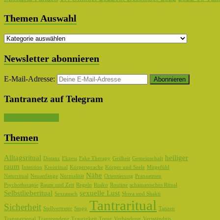
Themen Auswahl
Themen
Auswahl
Newsletter abonnieren
E-Mail-Adresse:
Tantranetz auf Telegram
Kanal abonnieren
Themen
Alltagsritual
heiliger
Distanz
Ekzess
Fake Therapy
Geilheit
Gemeinschaft
raum
Intention
Kreisritual
Körpersprache
Körper und Seele
Mitgefühl
Nähe
Naturritual
Neuanfänge
Normalität
Orientierung
Pranaatmen
Psychotherapie
Raum und Zeit
Regeln
Risiko
Routine
schamanisches Ritual
Selbstlieberitual
sexuelle Lust
Sexrausch
Shiva und Shakti
Tantraritual
Sicherheit
Stellvertreter
Stopp
Tanzen
Transpersonal
Transzendenz
Traurigkeit
Treue
Verbindung
Versständnis