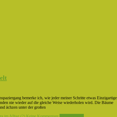
elt
spaziergang bemerke ich, wie jeder meiner Schritte etwas Einzigartige
Sekunden nie wieder auf die gleiche Weise wiederholen wird. Die Bäume
t und ächzen unter der großen
a im Alltag (2)
Keine Kommentare
Weiterlesen →