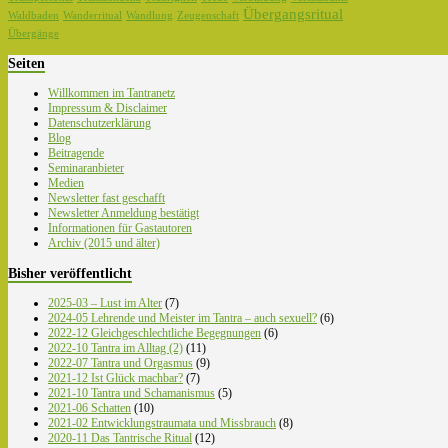
Übergangsritual
Waldbaden
Wanderritual
Wandlung
Zeugenschaft
Übergänge
Seiten
Willkommen im Tantranetz
Impressum & Disclaimer
Datenschutzerklärung
Blog
Beitragende
Seminaranbieter
Medien
Newsletter fast geschafft
Newsletter Anmeldung bestätigt
Informationen für Gastautoren
Archiv (2015 und älter)
Bisher veröffentlicht
2025-03 – Lust im Alter
(7)
2024-05 Lehrende und Meister im Tantra – auch sexuell?
(6)
2022-12 Gleichgeschlechtliche Begegnungen
(6)
2022-10 Tantra im Alltag (2)
(11)
2022-07 Tantra und Orgasmus
(9)
2021-12 Ist Glück machbar?
(7)
2021-10 Tantra und Schamanismus
(5)
2021-06 Schatten
(10)
2021-02 Entwicklungstraumata und Missbrauch
(8)
2020-11 Das Tantrische Ritual
(12)