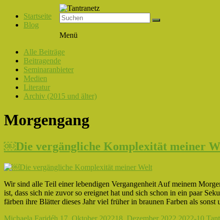
Startseite
Blog
Tantranetz
Menü
Verbindung
Alle Beiträge
in
Beitragende
Liebe,
Seminaranbieter
Eros
Medien
und
Literatur
Tantra
Archiv (2015 und älter)
Morgengang
￼Die vergängliche Komplexität meiner W
Wir sind alle Teil einer lebendigen Vergangenheit Auf meinem Morgen
ist, dass sich nie zuvor so ereignet hat und sich schon in ein paar 
färben ihre Blätter dieses Jahr viel früher in braunen Farben als sons
Michaela Faridéh
17. Oktober 2022
18. Dezember 2022
2022-10 Tantr