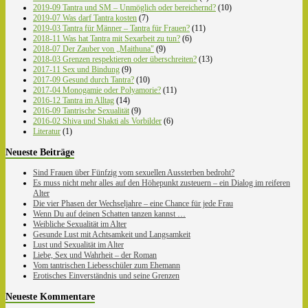
2019-09 Tantra und SM – Unmöglich oder bereichernd?
(10)
2019-07 Was darf Tantra kosten
(7)
2019-03 Tantra für Männer – Tantra für Frauen?
(11)
2018-11 Was hat Tantra mit Sexarbeit zu tun?
(6)
2018-07 Der Zauber von „Maithuna"
(9)
2018-03 Grenzen respektieren oder überschreiten?
(13)
2017-11 Sex und Bindung
(9)
2017-09 Gesund durch Tantra?
(10)
2017-04 Monogamie oder Polyamorie?
(11)
2016-12 Tantra im Alltag
(14)
2016-09 Tantrische Sexualität
(9)
2016-02 Shiva und Shakti als Vorbilder
(6)
Literatur
(1)
Neueste Beiträge
Sind Frauen über Fünfzig vom sexuellen Aussterben bedroht?
Es muss nicht mehr alles auf den Höhepunkt zusteuern – ein Dialog im reiferen
Alter
Die vier Phasen der Wechseljahre – eine Chance für jede Frau
Wenn Du auf deinen Schatten tanzen kannst …
Weibliche Sexualität im Alter
Gesunde Lust mit Achtsamkeit und Langsamkeit
Lust und Sexualität im Alter
Liebe, Sex und Wahrheit – der Roman
Vom tantrischen Liebesschüler zum Ehemann
Erotisches Einverständnis und seine Grenzen
Neueste Kommentare