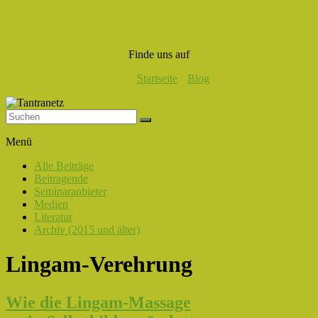
Finde uns auf
Startseite
Blog
Tantranetz
Menü
Verbindung
Alle Beiträge
in
Beitragende
Liebe,
Seminaranbieter
Eros
Medien
und
Literatur
Tantra
Archiv (2015 und älter)
Lingam-Verehrung
Wie die Lingam-Massage