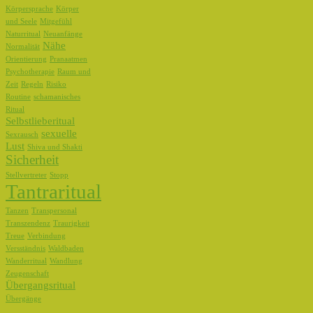
Körpersprache
Körper
und Seele
Mitgefühl
Naturritual
Neuanfänge
Nähe
Normalität
Orientierung
Pranaatmen
Psychotherapie
Raum und
Zeit
Regeln
Risiko
Routine
schamanisches
Ritual
Selbstlieberitual
sexuelle
Sexrausch
Lust
Shiva und Shakti
Sicherheit
Stellvertreter
Stopp
Tantraritual
Tanzen
Transpersonal
Transzendenz
Traurigkeit
Treue
Verbindung
Versständnis
Waldbaden
Wanderritual
Wandlung
Zeugenschaft
Übergangsritual
Übergänge