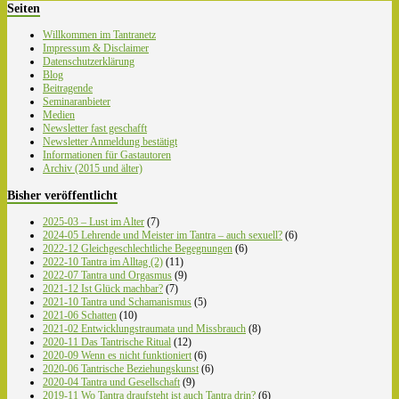
Seiten
Willkommen im Tantranetz
Impressum & Disclaimer
Datenschutzerklärung
Blog
Beitragende
Seminaranbieter
Medien
Newsletter fast geschafft
Newsletter Anmeldung bestätigt
Informationen für Gastautoren
Archiv (2015 und älter)
Bisher veröffentlicht
2025-03 – Lust im Alter
(7)
2024-05 Lehrende und Meister im Tantra – auch sexuell?
(6)
2022-12 Gleichgeschlechtliche Begegnungen
(6)
2022-10 Tantra im Alltag (2)
(11)
2022-07 Tantra und Orgasmus
(9)
2021-12 Ist Glück machbar?
(7)
2021-10 Tantra und Schamanismus
(5)
2021-06 Schatten
(10)
2021-02 Entwicklungstraumata und Missbrauch
(8)
2020-11 Das Tantrische Ritual
(12)
2020-09 Wenn es nicht funktioniert
(6)
2020-06 Tantrische Beziehungskunst
(6)
2020-04 Tantra und Gesellschaft
(9)
2019-11 Wo Tantra draufsteht ist auch Tantra drin?
(6)