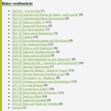
Bisher veröffentlicht
2025-03 – Lust im Alter
(7)
2024-05 Lehrende und Meister im Tantra – auch sexuell?
(6)
2022-12 Gleichgeschlechtliche Begegnungen
(6)
2022-10 Tantra im Alltag (2)
(11)
2022-07 Tantra und Orgasmus
(9)
2021-12 Ist Glück machbar?
(7)
2021-10 Tantra und Schamanismus
(5)
2021-06 Schatten
(10)
2021-02 Entwicklungstraumata und Missbrauch
(8)
2020-11 Das Tantrische Ritual
(12)
2020-09 Wenn es nicht funktioniert
(6)
2020-06 Tantrische Beziehungskunst
(6)
2020-04 Tantra und Gesellschaft
(9)
2019-11 Wo Tantra draufsteht ist auch Tantra drin?
(6)
2019-09 Tantra und SM – Unmöglich oder bereichernd?
(10)
2019-07 Was darf Tantra kosten
(7)
2019-03 Tantra für Männer – Tantra für Frauen?
(11)
2018-11 Was hat Tantra mit Sexarbeit zu tun?
(6)
2018-07 Der Zauber von „Maithuna"
(9)
2018-03 Grenzen respektieren oder überschreiten?
(13)
2017-11 Sex und Bindung
(9)
2017-09 Gesund durch Tantra?
(10)
2017-04 Monogamie oder Polyamorie?
(11)
2016-12 Tantra im Alltag
(14)
2016-09 Tantrische Sexualität
(9)
2016-02 Shiva und Shakti als Vorbilder
(6)
Literatur
(1)