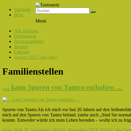
Startseite
Blog
Tantranetz
Menü
Verbindung
Alle Beiträge
in
Beitragende
Liebe,
Seminaranbieter
Eros
Medien
und
Literatur
Tantra
Archiv (2015 und älter)
Familienstellen
… kann Spuren von Tantra enthalten …
Spuren von Tantra Als ich mich vor fast 20 Jahren auf den Selbsterfa
mich auf den Spuren von Tantra befand. (siehe auch „Sind Sie normal 
konnte. Entweder würde ich mein Leben beenden – wofür ich zu feig
Klaus Peill
20. November 2019
20. November 2019
2019-11 Wo Tantra