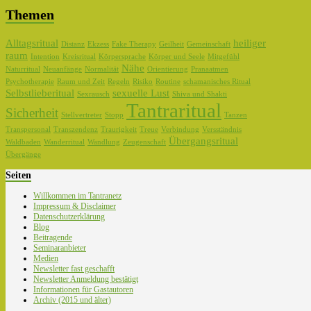
Themen
Alltagsritual
heiliger
Distanz
Ekzess
Fake Therapy
Geilheit
Gemeinschaft
raum
Intention
Kreisritual
Körpersprache
Körper und Seele
Mitgefühl
Nähe
Naturritual
Neuanfänge
Normalität
Orientierung
Pranaatmen
Psychotherapie
Raum und Zeit
Regeln
Risiko
Routine
schamanisches Ritual
Selbstlieberitual
sexuelle Lust
Sexrausch
Shiva und Shakti
Tantraritual
Sicherheit
Stellvertreter
Stopp
Tanzen
Transpersonal
Transzendenz
Traurigkeit
Treue
Verbindung
Versständnis
Übergangsritual
Waldbaden
Wanderritual
Wandlung
Zeugenschaft
Übergänge
Seiten
Willkommen im Tantranetz
Impressum & Disclaimer
Datenschutzerklärung
Blog
Beitragende
Seminaranbieter
Medien
Newsletter fast geschafft
Newsletter Anmeldung bestätigt
Informationen für Gastautoren
Archiv (2015 und älter)