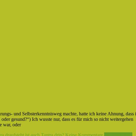
hrungs- und Selbsterkenntnisweg machte, hatte ich keine Ahnung, dass 
oder gesund?“) Ich wusste nur, dass es für mich so nicht weitergehen
e war, oder
 draufsteht ist auch Tantra drin?
Keine Kommentare
Weiterlesen →